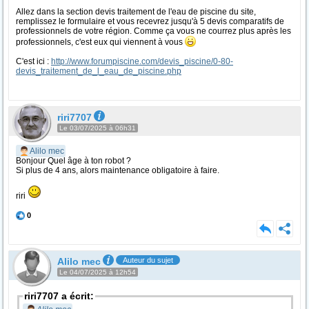
Allez dans la section devis traitement de l'eau de piscine du site,
remplissez le formulaire et vous recevrez jusqu'à 5 devis comparatifs de
professionnels de votre région. Comme ça vous ne courrez plus après les
professionnels, c'est eux qui viennent à vous
C'est ici :
http://www.forumpiscine.com/devis_piscine/0-80-
devis_traitement_de_l_eau_de_piscine.php
riri7707
Le 03/07/2025 à 06h31
Alilo mec
Bonjour Quel âge à ton robot ?
Si plus de 4 ans, alors maintenance obligatoire à faire.
riri
0
Alilo mec
Auteur du sujet
Le 04/07/2025 à 12h54
riri7707 a écrit: