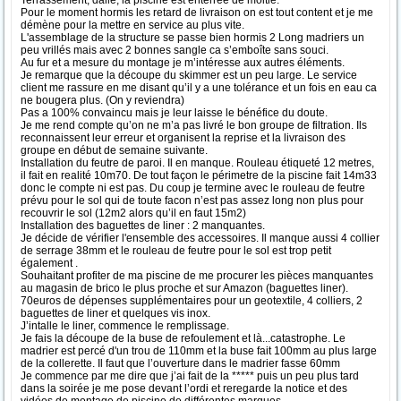
Terrassement, dalle, la piscine est enterrée de moitié.
Pour le moment hormis les retard de livraison on est tout content et je me
démène pour la mettre en service au plus vite.
L'assemblage de la structure se passe bien hormis 2 Long madriers un
peu vrillés mais avec 2 bonnes sangle ca s’emboîte sans souci.
Au fur et a mesure du montage je m’intéresse aux autres éléments.
Je remarque que la découpe du skimmer est un peu large. Le service
client me rassure en me disant qu’il y a une tolérance et un fois en eau ca
ne bougera plus. (On y reviendra)
Pas a 100% convaincu mais je leur laisse le bénéfice du doute.
Je me rend compte qu’on ne m’a pas livré le bon groupe de filtration. Ils
reconnaissent leur erreur et organisent la reprise et la livraison des
groupe en début de semaine suivante.
Installation du feutre de paroi. Il en manque. Rouleau étiqueté 12 metres,
il fait en realité 10m70. De tout façon le périmetre de la piscine fait 14m33
donc le compte ni est pas. Du coup je termine avec le rouleau de feutre
prévu pour le sol qui de toute facon n’est pas assez long non plus pour
recouvrir le sol (12m2 alors qu’il en faut 15m2)
Installation des baguettes de liner : 2 manquantes.
Je décide de vérifier l'ensemble des accessoires. Il manque aussi 4 collier
de serrage 38mm et le rouleau de feutre pour le sol est trop petit
également .
Souhaitant profiter de ma piscine de me procurer les pièces manquantes
au magasin de brico le plus proche et sur Amazon (baguettes liner).
70euros de dépenses supplémentaires pour un geotextile, 4 colliers, 2
baguettes de liner et quelques vis inox.
J’intalle le liner, commence le remplissage.
Je fais la découpe de la buse de refoulement et là...catastrophe. Le
madrier est percé d'un trou de 110mm et la buse fait 100mm au plus large
de la collerette. Il faut que l’ouverture dans le madrier fasse 60mm
Je commence par me dire que j’ai fait de la ***** puis un peu plus tard
dans la soirée je me pose devant l’ordi et reregarde la notice et des