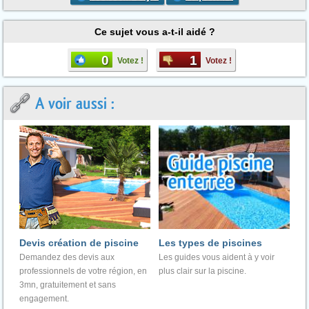
Ce sujet vous a-t-il aidé ?
0
1
Votez !
Votez !
A voir aussi :
Devis création de piscine
Les types de piscines
Demandez des devis aux
Les guides vous aident à y voir
professionnels de votre région, en
plus clair sur la piscine.
3mn, gratuitement et sans
engagement.