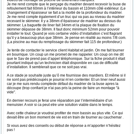
vidéos de montage de piscine de différentes marques.
Je me rend compte que le perçage du madrier devant recevoir la buse de
refoulement fait 60mm à l’intérieur du bassin et 110mm côté extérieur. (Le
changement d’épaisseur se fait a la moitié de la profondeur du madrier.
Je me rend compte également d’un truc qui va pas au niveau du madrier
recevant le skimmer. Il y a 38mm d’épaisseur de madrier au dessus du
skimmer. La baguette de liner fait 34mm et la plaque de fixation du
skimmer dépasse de 38mm. Il faut donc minimum 52mm pour pouvoir
installer le tout. Quand je vois certaine vidéo d’installation c’est flagrant
qu’il y a beaucoup plus que 38mm. Je pense en réalité au moins 7/8 com.
(La piscine au max du remplissage du skimmer fait 115 de profondeur.)
Je tente de contacter le service client Habitat et jardin. On me fait tourner
en bourrique. Un coup un me promet de me rappeler. Un coup on me dit
que le Sav de prend pas d’appel téléphonique. Sur la fiche produit il était
pourtant indiqué qu’un technicien était disponible en cas de difficulté
d’installation. Il semblerait que ce ne soit pas vrai.
A ce stade je souhaite juste qu’ô me fournisse des mardiers. Et même si il
ne sont pas prédécoupés je pourrai m’en contenter. Et un liner neuf aussi
car je me suis rendu comptede défaut du madrier de la buse apres la
découpe (trop confiant je n'ai pas pris la peine de faire un montage "à
vide".
En dernier recours je ferai une réparation par l’intermédiaire d’un
menuisier. A voir si ca peut etre une solution viable dans le temps.
Avec cette chaleur je voudrai profiter de mon bassin au plus vite. Ce qui
devait être un bon moment de vie est en train de tourner au cauchemar .
Si vous avez des conseils ou début de réponse a m’apporter n’hésitez
pas !