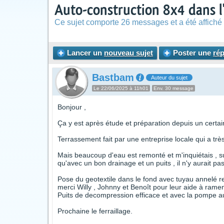
Auto-construction 8x4 dans l
Ce sujet comporte 26 messages et a été affiché 
Lancer un
nouveau sujet
Poster une
ré
Bastbam
Auteur du sujet
Le 22/06/2025 à 11h01
Env. 30 message
Bonjour ,
Ça y est après étude et préparation depuis un cert
Terrassement fait par une entreprise locale qui a très 
Mais beaucoup d'eau est remonté et m'inquiétais , su
qu'avec un bon drainage et un puits , il n'y aurait p
Pose du geotextile dans le fond avec tuyau annelé re
merci Willy , Johnny et Benoît pour leur aide à ramen
Puits de decompression efficace et avec la pompe aut
Prochaine le ferraillage.