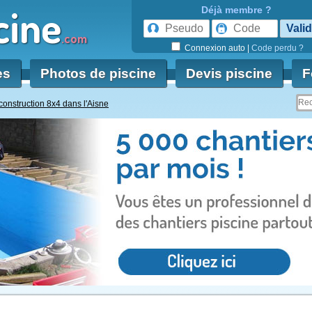
cine
Déjà membre ?
.com
Connexion auto
|
Code perdu ?
es
Photos de piscine
Devis piscine
F
construction 8x4 dans l'Aisne