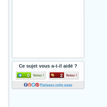
Ce sujet vous a-t-il aidé ?
0
2
Votez !
Votez !
Partagez cette page