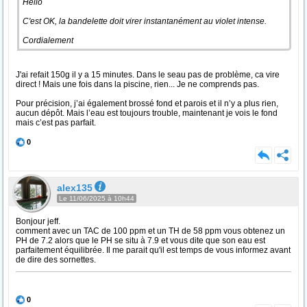
Hello
C'est OK, la bandelette doit virer instantanément au violet intense.
Cordialement
J'ai refait 150g il y a 15 minutes. Dans le seau pas de problème, ca vire
direct ! Mais une fois dans la piscine, rien... Je ne comprends pas.
Pour précision, j’ai également brossé fond et parois et il n’y a plus rien,
aucun dépôt. Mais l’eau est toujours trouble, maintenant je vois le fond
mais c’est pas parfait.
0
alex135
Le 11/06/2025 à 10h44
Bonjour jeff.
comment avec un TAC de 100 ppm et un TH de 58 ppm vous obtenez un
PH de 7.2 alors que le PH se situ à 7.9 et vous dite que son eau est
parfaitement équilibrée. Il me parait qu'il est temps de vous informez avant
de dire des sornettes.
0