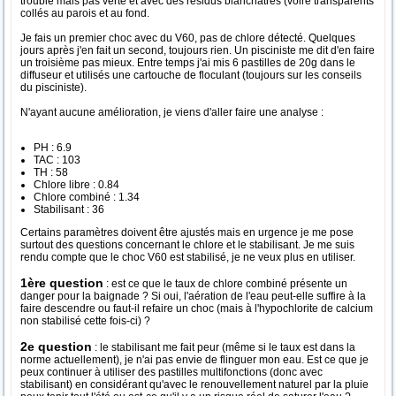
trouble mais pas verte et avec des résidus blanchâtres (voire transparents
collés au parois et au fond.
Je fais un premier choc avec du V60, pas de chlore détecté. Quelques
jours après j'en fait un second, toujours rien. Un pisciniste me dit d'en faire
un troisième pas mieux. Entre temps j'ai mis 6 pastilles de 20g dans le
diffuseur et utilisés une cartouche de floculant (toujours sur les conseils
du pisciniste).
N'ayant aucune amélioration, je viens d'aller faire une analyse :
PH : 6.9
TAC : 103
TH : 58
Chlore libre : 0.84
Chlore combiné : 1.34
Stabilisant : 36
Certains paramètres doivent être ajustés mais en urgence je me pose
surtout des questions concernant le chlore et le stabilisant. Je me suis
rendu compte que le choc V60 est stabilisé, je ne veux plus en utiliser.
1ère question
: est ce que le taux de chlore combiné présente un
danger pour la baignade ? Si oui, l'aération de l'eau peut-elle suffire à la
faire descendre ou faut-il refaire un choc (mais à l'hypochlorite de calcium
non stabilisé cette fois-ci) ?
2e question
: le stabilisant me fait peur (même si le taux est dans la
norme actuellement), je n'ai pas envie de flinguer mon eau. Est ce que je
peux continuer à utiliser des pastilles multifonctions (donc avec
stabilisant) en considérant qu'avec le renouvellement naturel par la pluie