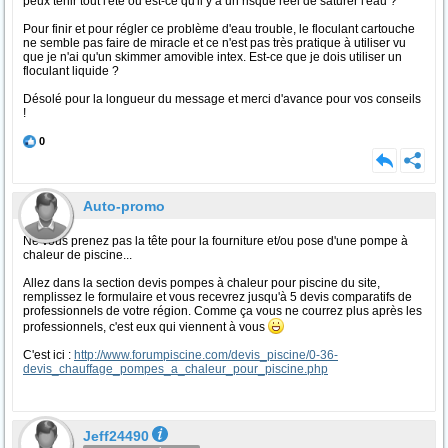
peux tenir tout l'été ou est-ce qu'il y a un risque réel de saturer l'eau ?
Pour finir et pour régler ce problème d'eau trouble, le floculant cartouche
ne semble pas faire de miracle et ce n'est pas très pratique à utiliser vu
que je n'ai qu'un skimmer amovible intex. Est-ce que je dois utiliser un
floculant liquide ?
Désolé pour la longueur du message et merci d'avance pour vos conseils
!
0
Auto-promo
Ne vous prenez pas la tête pour la fourniture et/ou pose d'une pompe à
chaleur de piscine...
Allez dans la section devis pompes à chaleur pour piscine du site,
remplissez le formulaire et vous recevrez jusqu'à 5 devis comparatifs de
professionnels de votre région. Comme ça vous ne courrez plus après les
professionnels, c'est eux qui viennent à vous
C'est ici :
http://www.forumpiscine.com/devis_piscine/0-36-
devis_chauffage_pompes_a_chaleur_pour_piscine.php
Jeff24490