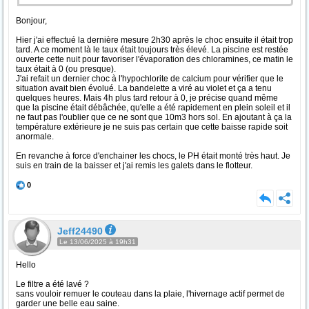
Bonjour,
Hier j'ai effectué la dernière mesure 2h30 après le choc ensuite il était trop
tard. A ce moment là le taux était toujours très élevé. La piscine est restée
ouverte cette nuit pour favoriser l'évaporation des chloramines, ce matin le
taux était à 0 (ou presque).
J'ai refait un dernier choc à l'hypochlorite de calcium pour vérifier que le
situation avait bien évolué. La bandelette a viré au violet et ça a tenu
quelques heures. Mais 4h plus tard retour à 0, je précise quand même
que la piscine était débâchée, qu'elle a été rapidement en plein soleil et il
ne faut pas l'oublier que ce ne sont que 10m3 hors sol. En ajoutant à ça la
température extérieure je ne suis pas certain que cette baisse rapide soit
anormale.
En revanche à force d'enchainer les chocs, le PH était monté très haut. Je
suis en train de la baisser et j'ai remis les galets dans le flotteur.
0
Jeff24490
Le 13/06/2025 à 19h31
Hello
Le filtre a été lavé ?
sans vouloir remuer le couteau dans la plaie, l'hivernage actif permet de
garder une belle eau saine.