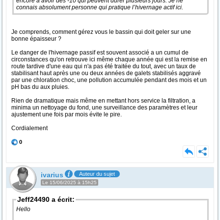
encore à avoir des -10 qui peuvent durer plusieurs jours. Je ne
connais absolument personne qui pratique l’hivernage actif ici.
Je comprends, comment gérez vous le bassin qui doit geler sur une
bonne épaisseur ?
Le danger de l'hivernage passif est souvent associé a un cumul de
circonstances qu'on retrouve ici même chaque année qui est la remise en
route tardive d'une eau qui n'a pas été traitée du tout, avec un taux de
stabilisant haut après une ou deux années de galets stabilisés aggravé
par une chloration choc, une pollution accumulée pendant des mois et un
pH bas du aux pluies.
Rien de dramatique mais même en mettant hors service la filtration, a
minima un nettoyage du fond, une surveillance des paramètres et leur
ajustement une fois par mois évite le pire.
Cordialement
0
ivarius
Auteur du sujet
Le 15/06/2025 à 15h25
Jeff24490 a écrit:
Hello