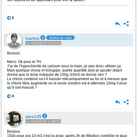
son dépourvu de stabilisant pour finir la saison.
0
ivarius
Auteur du sujet
Le 10/06/2025 à 22h18
Bonsoir,
Merci. Ok pour le TH.
J’ai de l’hypochlorite de calcium sous la main, je vais donc utiliser ça.
Mais quelque chose m’échappe, quelle quantité dois-je ajouter (étant
donné que la dose indiquée de 150g /10m3 ne donne rien ?
Le chlore combiné va-t-il baisser mécaniquement au fur et à mesure que
le chlore libre augmente ou la seule solution est d atteindre 10mg /l pour
qu’il soit évacué ?
0
alex135
Le 11/06/2025 à 08h00
Bonjour.
150g pour vos 10 m3 c'est la dose, après 3h de filtration contrôler le taux