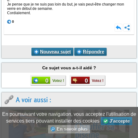
0.
Je pense que je ne suis pas loin du but, je vais peut-être changer mon
verre en début de semaine.
Cordialement.
0
Nouveau sujet
Répondre
Ce sujet vous a-t-il aidé ?
0
0
Votez !
Votez !
A voir aussi :
En poursuivant votre navigation, vous acceptez l'utilisation de
services tiers pouvant installer des cookies
J'accepte
En savoir plus