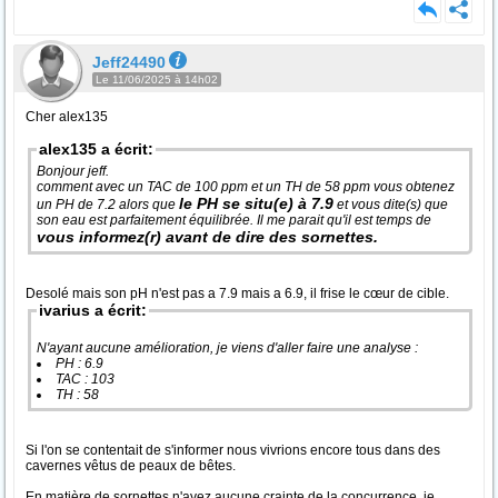
Jeff24490
Le 11/06/2025 à 14h02
Cher alex135
alex135 a écrit:
Bonjour jeff.
comment avec un TAC de 100 ppm et un TH de 58 ppm vous obtenez
le PH se situ(e) à 7.9
un PH de 7.2 alors que
et vous dite(s) que
son eau est parfaitement équilibrée. Il me parait qu'il est temps de
vous informez(r) avant de dire des sornettes.
Desolé mais son pH n'est pas a 7.9 mais a 6.9, il frise le cœur de cible.
ivarius a écrit:
N'ayant aucune amélioration, je viens d'aller faire une analyse :
PH : 6.9
TAC : 103
TH : 58
Si l'on se contentait de s'informer nous vivrions encore tous dans des
cavernes vêtus de peaux de bêtes.
En matière de sornettes n'ayez aucune crainte de la concurrence, je