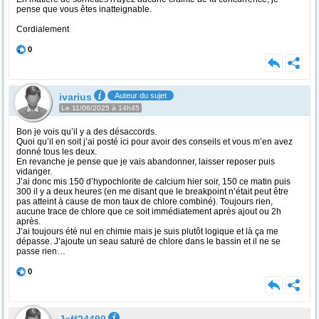
pense que vous êtes inatteignable.
Cordialement
0
ivarius
Auteur du sujet
Le 11/06/2025 à 14h45
Bon je vois qu’il y a des désaccords.
Quoi qu’il en soit j’ai posté ici pour avoir des conseils et vous m’en avez
donné tous les deux.
En revanche je pense que je vais abandonner, laisser reposer puis
vidanger.
J’ai donc mis 150 d’hypochlorite de calcium hier soir, 150 ce matin puis
300 il y a deux heures (en me disant que le breakpoint n’était peut être
pas atteint à cause de mon taux de chlore combiné). Toujours rien,
aucune trace de chlore que ce soit immédiatement après ajout ou 2h
après.
J’ai toujours été nul en chimie mais je suis plutôt logique et là ça me
dépasse. J’ajoute un seau saturé de chlore dans le bassin et il ne se
passe rien…
0