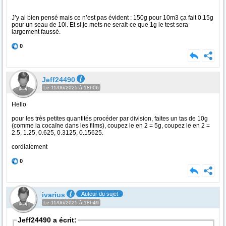
J’y ai bien pensé mais ce n’est pas évident : 150g pour 10m3 ça fait 0.15g
pour un seau de 10l. Et si je mets ne serait-ce que 1g le test sera
largement faussé.
0
Jeff24490
Le 11/06/2025 à 18h06
Hello
pour les très petites quantités procéder par division, faites un tas de 10g
(comme la cocaïne dans les films), coupez le en 2 = 5g, coupez le en 2 =
2.5, 1.25, 0.625, 0.3125, 0.15625.
cordialement
0
ivarius
Auteur du sujet
Le 11/06/2025 à 18h49
Jeff24490 a écrit: