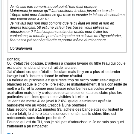
Je n'avais pas compris a quel point l'eau était opaque.
Maintenant je pense qu'il faut continuer le choc jusqu'au taux de
10ppm mini pour éliminer ce qui reste et ensuite le laisser descendre a
une valeur entre 4 et 10.
Je n'avais pas non plus compris que le tH était en ppm et non en
degrés français, 58 est une valeur très basse, vous utilisez un
adoucisseur ? il faut toujours mettre les unités pour éviter les
confusions, la montée peut être imputée au calcium de l'hypochlorite,
l'eau est a présent équilibrée et pourra même durcir encore.
Cordialement
Bonsoir,
Oui c'était très opaque. D'ailleurs à chaque lavage du filtre l'eau qui coule
est totalement blanche on dirait de la craie.
J'ai d'abord cru que c'était le floculant mais il n'y en a plus et le dernier
lavage tout à l'heure a donné le même résultat.
La théorie du pisciniste est qu'il reste trop de micro particules d'algues
blanches et que le chlore libre s'épuise instantanément. Il m'a conseillé de
mettre à l'arrêt la pompe pour laisser retomber les particules avant
aspiration mais je n'y crois pas trop car plus mon eau est claire plus les
particules sont fines (presque invisibles à l’œil nu)
Je viens de mettre 4l de javel à 2.6%, quelques minutes après la
bandelette vire au violet. C'est déjà une première.
Mais second test à 15 minutes (j'ai acheté des bandelettes qui testent le
chlore total), le chlore total est encore monté mais le chlore libre est
redescendu sans doute proche de 0.
Pour ce qui est du TH, non je n'ai pas d'adoucisseur. Je ne sais pas quel
traitement a pu l'impacter.