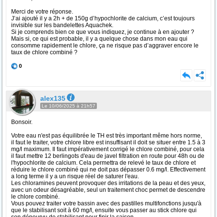
Merci de votre réponse.
J’ai ajouté il y a 2h + de 150g d’hypochlorite de calcium, c’est toujours
invisible sur les bandelettes Aquachek.
Si je comprends bien ce que vous indiquez, je continue à en ajouter ?
Mais si, ce qui est probable, il y a quelque chose dans mon eau qui
consomme rapidement le chlore, ça ne risque pas d’aggraver encore le
taux de chlore combiné ?
0
alex135
Le 10/06/2025 à 21h57
Bonsoir.
Votre eau n'est pas équilibrée le TH est très important même hors norme,
il faut le traiter, votre chlore libre est insuffisant il doit se situer entre 1.5 à 3
mg/l maximum. Il faut impérativement corrigé le chlore combiné, pour cela
il faut mettre 12 berlingots d'eau de javel filtration en route pour 48h ou de
l'hypochlorite de calcium. Cela permettra de relevé le taux de chlore et
réduire le chlore combiné qui ne doit pas dépasser 0.6 mg/l. Effectivement
a long terme il y a un risque réel de saturer l'eau.
Les chloramines peuvent provoquer des irritations de la peau et des yeux,
avec un odeur désagréable, seul un traitement choc permet de descendre
le chlore combiné.
Vous pouvez traiter votre bassin avec des pastilles multifonctions jusqu'à
que le stabilisant soit à 60 mg/l, ensuite vous passer au stick chlore qui