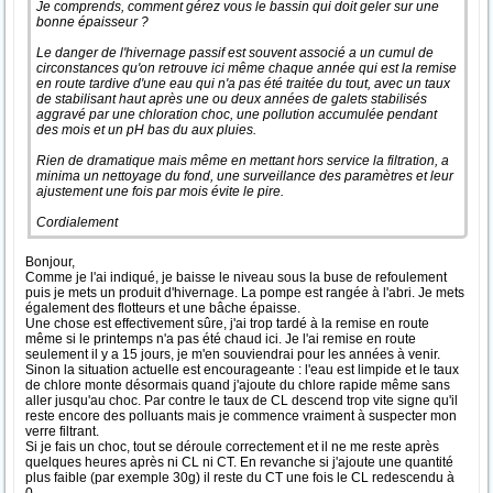
Je comprends, comment gérez vous le bassin qui doit geler sur une
bonne épaisseur ?
Le danger de l'hivernage passif est souvent associé a un cumul de
circonstances qu'on retrouve ici même chaque année qui est la remise
en route tardive d'une eau qui n'a pas été traitée du tout, avec un taux
de stabilisant haut après une ou deux années de galets stabilisés
aggravé par une chloration choc, une pollution accumulée pendant
des mois et un pH bas du aux pluies.
Rien de dramatique mais même en mettant hors service la filtration, a
minima un nettoyage du fond, une surveillance des paramètres et leur
ajustement une fois par mois évite le pire.
Cordialement
Bonjour,
Comme je l'ai indiqué, je baisse le niveau sous la buse de refoulement
puis je mets un produit d'hivernage. La pompe est rangée à l'abri. Je mets
également des flotteurs et une bâche épaisse.
Une chose est effectivement sûre, j'ai trop tardé à la remise en route
même si le printemps n'a pas été chaud ici. Je l'ai remise en route
seulement il y a 15 jours, je m'en souviendrai pour les années à venir.
Sinon la situation actuelle est encourageante : l'eau est limpide et le taux
de chlore monte désormais quand j'ajoute du chlore rapide même sans
aller jusqu'au choc. Par contre le taux de CL descend trop vite signe qu'il
reste encore des polluants mais je commence vraiment à suspecter mon
verre filtrant.
Si je fais un choc, tout se déroule correctement et il ne me reste après
quelques heures après ni CL ni CT. En revanche si j'ajoute une quantité
plus faible (par exemple 30g) il reste du CT une fois le CL redescendu à