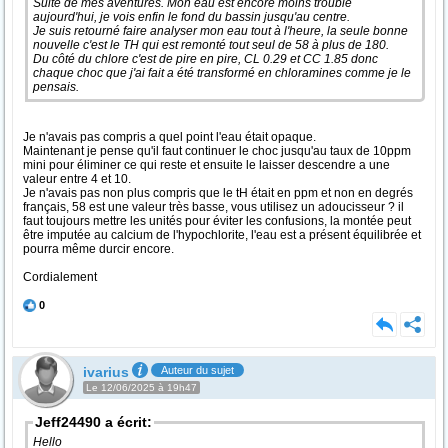
Suite de mes aventures. Mon eau est encore moins trouble
aujourd'hui, je vois enfin le fond du bassin jusqu'au centre.
Je suis retourné faire analyser mon eau tout à l'heure, la seule bonne
nouvelle c'est le TH qui est remonté tout seul de 58 à plus de 180.
Du côté du chlore c'est de pire en pire, CL 0.29 et CC 1.85 donc
chaque choc que j'ai fait a été transformé en chloramines comme je le
pensais.
Je n'avais pas compris a quel point l'eau était opaque.
Maintenant je pense qu'il faut continuer le choc jusqu'au taux de 10ppm
mini pour éliminer ce qui reste et ensuite le laisser descendre a une
valeur entre 4 et 10.
Je n'avais pas non plus compris que le tH était en ppm et non en degrés
français, 58 est une valeur très basse, vous utilisez un adoucisseur ? il
faut toujours mettre les unités pour éviter les confusions, la montée peut
être imputée au calcium de l'hypochlorite, l'eau est a présent équilibrée et
pourra même durcir encore.
Cordialement
0
ivarius
Auteur du sujet
Le 12/06/2025 à 19h47
Jeff24490 a écrit:
Hello