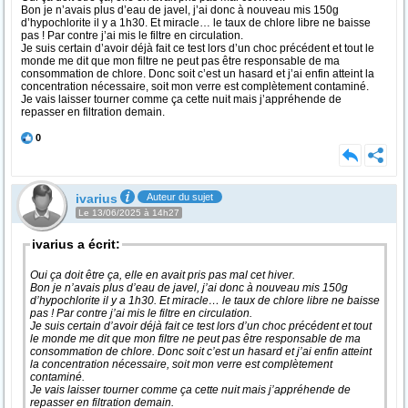
Bon je n’avais plus d’eau de javel, j’ai donc à nouveau mis 150g
d’hypochlorite il y a 1h30. Et miracle… le taux de chlore libre ne baisse
pas ! Par contre j’ai mis le filtre en circulation.
Je suis certain d’avoir déjà fait ce test lors d’un choc précédent et tout le
monde me dit que mon filtre ne peut pas être responsable de ma
consommation de chlore. Donc soit c’est un hasard et j’ai enfin atteint la
concentration nécessaire, soit mon verre est complètement contaminé.
Je vais laisser tourner comme ça cette nuit mais j’appréhende de
repasser en filtration demain.
0
ivarius
Auteur du sujet
Le 13/06/2025 à 14h27
ivarius a écrit:
Oui ça doit être ça, elle en avait pris pas mal cet hiver.
Bon je n’avais plus d’eau de javel, j’ai donc à nouveau mis 150g
d’hypochlorite il y a 1h30. Et miracle… le taux de chlore libre ne baisse
pas ! Par contre j’ai mis le filtre en circulation.
Je suis certain d’avoir déjà fait ce test lors d’un choc précédent et tout
le monde me dit que mon filtre ne peut pas être responsable de ma
consommation de chlore. Donc soit c’est un hasard et j’ai enfin atteint
la concentration nécessaire, soit mon verre est complètement
contaminé.
Je vais laisser tourner comme ça cette nuit mais j’appréhende de
repasser en filtration demain.