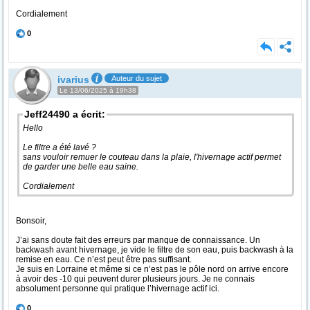
Cordialement
0
ivarius
Auteur du sujet
Le 13/06/2025 à 19h38
Jeff24490 a écrit:
Hello
Le filtre a été lavé ?
sans vouloir remuer le couteau dans la plaie, l'hivernage actif permet
de garder une belle eau saine.
Cordialement
Bonsoir,
J’ai sans doute fait des erreurs par manque de connaissance. Un
backwash avant hivernage, je vide le filtre de son eau, puis backwash à la
remise en eau. Ce n’est peut être pas suffisant.
Je suis en Lorraine et même si ce n’est pas le pôle nord on arrive encore
à avoir des -10 qui peuvent durer plusieurs jours. Je ne connais
absolument personne qui pratique l’hivernage actif ici.
0