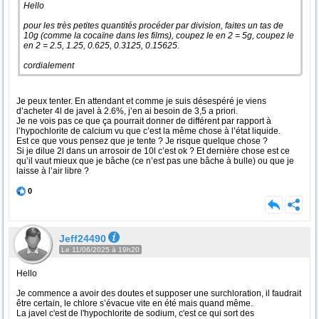
Hello
pour les très petites quantités procéder par division, faites un tas de
10g (comme la cocaïne dans les films), coupez le en 2 = 5g, coupez le
en 2 = 2.5, 1.25, 0.625, 0.3125, 0.15625.
cordialement
Je peux tenter. En attendant et comme je suis désespéré je viens
d’acheter 4l de javel à 2.6%, j’en ai besoin de 3,5 a priori.
Je ne vois pas ce que ça pourrait donner de différent par rapport à
l’hypochlorite de calcium vu que c’est la même chose à l’état liquide.
Est ce que vous pensez que je tente ? Je risque quelque chose ?
Si je dilue 2l dans un arrosoir de 10l c’est ok ? Et dernière chose est ce
qu’il vaut mieux que je bâche (ce n’est pas une bâche à bulle) ou que je
laisse à l’air libre ?
0
Jeff24490
Le 11/06/2025 à 19h20
Hello
Je commence a avoir des doutes et supposer une surchloration, il faudrait
être certain, le chlore s’évacue vite en été mais quand même.
La javel c'est de l'hypochlorite de sodium, c'est ce qui sort des