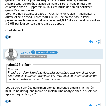
grosse quantité de polluant risque de le consommer rapidement.
Aspirez tous les dépôts et faites un lavage filtre, ensuite refaite une
chloration choc a 10ppm minimum, il est inutile de filtrer indéfiniment
quand l'eau est traitée.
Le chlore non stabilisé a base d'hypochlorite de Calcium fait monter la
dureté et peut déséquilibrer l'eau si le TAC ne baisse pas, la javel
présente une bonne alternative a cet égard, 0.17 litre de Javel concentrée
a 9.6% par jour constitue une base de départ.
Cordialement
0
ivarius
Auteur du sujet
Le 11/06/2025 à 08h56
alex135 a écrit:
Bonjour.
Prendre un demi litre d'eau de la piscine et faire analyser chez votre
pisciniste les paramètres suivant: PH, TAC, taux du chlore et du chlore
combiné, stabilisant et me les transmettre.
Les valeurs données dans mon premier message datent d'hier après-
midi. Je ne dois quand même pas refaire une analyse chez le pisciniste
après chaque choc, si ?
0