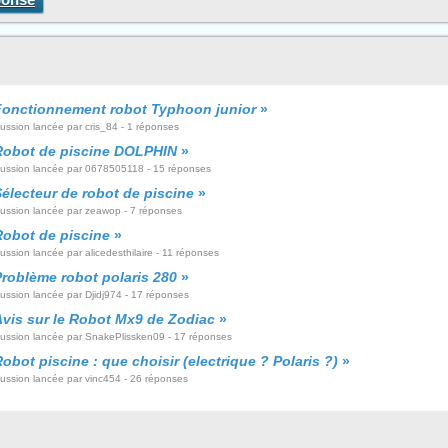
Fonctionnement robot Typhoon junior
»
ussion lancée par cris_84 - 1 réponses
Robot de piscine DOLPHIN
»
cussion lancée par 0678505118 - 15 réponses
électeur de robot de piscine
»
cussion lancée par zeawop - 7 réponses
Robot de piscine
»
ussion lancée par alicedesthilaire - 11 réponses
Problème robot polaris 280
»
ussion lancée par Djidj974 - 17 réponses
Avis sur le Robot Mx9 de Zodiac
»
cussion lancée par SnakePlissken09 - 17 réponses
obot piscine : que choisir (electrique ? Polaris ?)
»
cussion lancée par vinc454 - 26 réponses