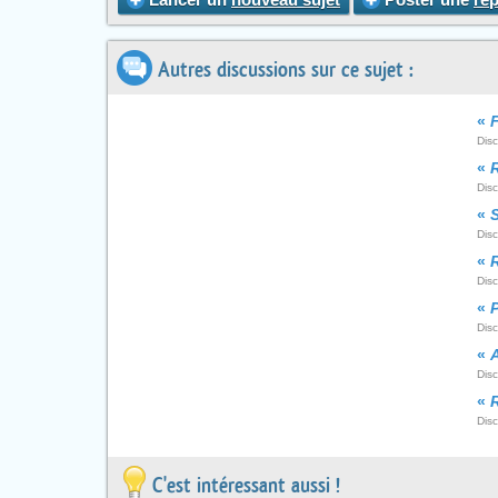
Autres discussions sur ce sujet :
«
Disc
«
Dis
«
S
Dis
«
Disc
«
Disc
«
Dis
«
R
Dis
C'est intéressant aussi !