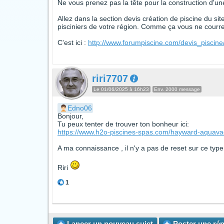
Ne vous prenez pas la tête pour la construction d'une
Allez dans la section devis création de piscine du si
pisciniers de votre région. Comme ça vous ne courrez
C'est ici :
http://www.forumpiscine.com/devis_piscine
riri7707
Le 01/06/2025 à 16h23
Env. 2000 message
Edno06
Bonjour,
Tu peux tenter de trouver ton bonheur ici:
https://www.h2o-piscines-spas.com/hayward-aquav
A ma connaissance , il n'y a pas de reset sur ce type
Riri
1
Lancer un
nouveau sujet
Poster une
ré