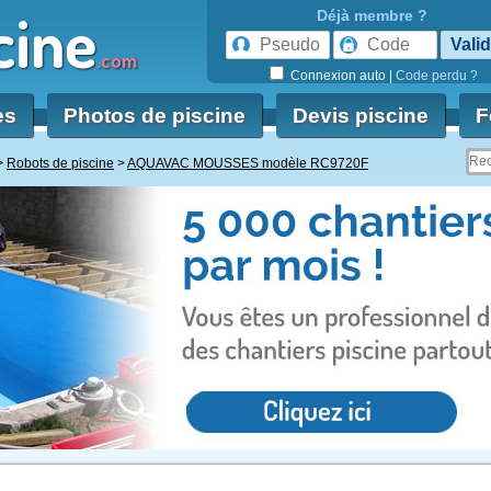
cine
Déjà membre ?
.com
Connexion auto
|
Code perdu ?
es
Photos de piscine
Devis piscine
F
Robots de piscine
AQUAVAC MOUSSES modèle RC9720F