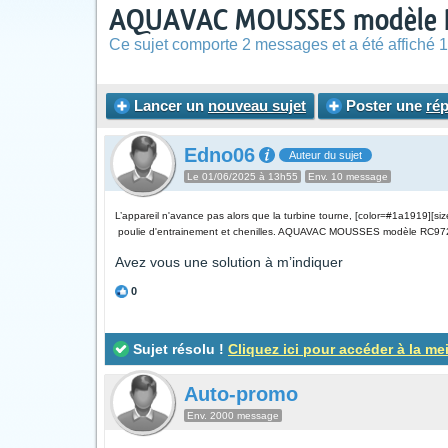
AQUAVAC MOUSSES modèle
Ce sujet comporte 2 messages et a été affiché 1
Lancer un
nouveau sujet
Poster une
ré
Edno06
Auteur du sujet
Le 01/06/2025 à 13h55
Env. 10 message
L’appareil n'avance pas alors que la turbine tourne, [color=#1a1919][si
poulie d'entrainement et chenilles. AQUAVAC MOUSSES modèle RC9720F 
Avez vous une solution à m’indiquer
0
Sujet résolu !
Cliquez ici pour accéder à la me
Auto-promo
Env. 2000 message