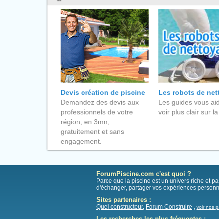
Devis création de piscine
Les robots de ne
Demandez des devis aux
Les guides vous aid
professionnels de votre
voir plus clair sur la
région, en 3mn,
gratuitement et sans
engagement.
ForumPiscine.com c'est quoi ?
Parce que la piscine est un univers riche et 
d'échanger, partager vos expériences personn
Sites partenaires :
Quel constructeur
,
Forum Construire
,
voir nos p
Les recherches les plus fréquentes :