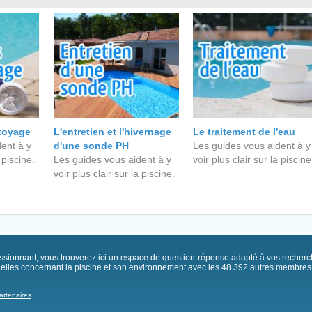
ttoyage
L'entretien et l'hivernage
Le traitement de l'eau
ent à y
d'une sonde PH
Les guides vous aident à y
 piscine.
Les guides vous aident à y
voir plus clair sur la piscine
voir plus clair sur la piscine.
passionnant, vous trouverez ici un espace de question-réponse adapté à vos recher
elles concernant la piscine et son environnement avec les 48.392 autres membres .
artenaires