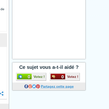
 de
Ce sujet vous a-t-il aidé ?
0
0
Votez !
Votez !
Partagez cette page