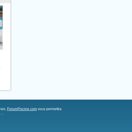
.
ches.
ForumPiscine.com
vous permettra
..