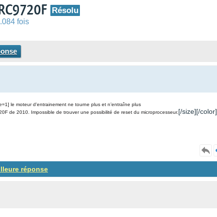
 RC9720F
Résolu
.084 fois
ponse
ze=1] le moteur d'entrainement ne tourne plus et n’entraîne plus
[/size][/color]
de 2010. Impossible de trouver une possibilité de reset du microprocesseur.
illeure réponse