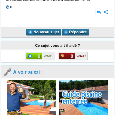
0
Nouveau sujet
Répondre
Ce sujet vous a-t-il aidé ?
0
0
Votez !
Votez !
A voir aussi :