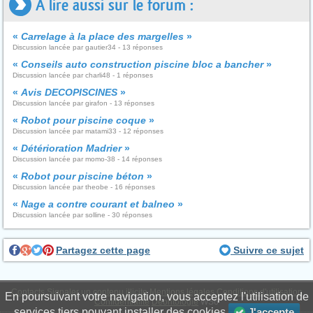
A lire aussi sur le forum :
«
Carrelage à la place des margelles
»
Discussion lancée par gautier34 - 13 réponses
«
Conseils auto construction piscine bloc a bancher
»
Discussion lancée par charli48 - 1 réponses
«
Avis DECOPISCINES
»
Discussion lancée par girafon - 13 réponses
«
Robot pour piscine coque
»
Discussion lancée par matami33 - 12 réponses
«
Détérioration Madrier
»
Discussion lancée par momo-38 - 14 réponses
«
Robot pour piscine béton
»
Discussion lancée par theobe - 16 réponses
«
Nage a contre courant et balneo
»
Discussion lancée par solline - 30 réponses
Partagez cette page
Suivre ce sujet
Contacts
Signaler un contenu illicite
Mentions légales
Conditions d'utilisation
En poursuivant votre navigation, vous acceptez l'utilisation de
Confidentialité
Déontologie
WS6
services tiers pouvant installer des cookies
J'accepte