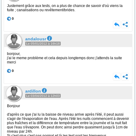
Justement grâce aux tests, on a plus de chance de savoir d'où viens la
fuite ; canalisations ou revêtement/brides.
0
andalousr
Le 05/01/2012 à 16h18
bonjour,
j'ai le meme problème et cela depuis longtemps donc j'attends la suite
merci
0
ardillon
Le 03/04/2012 à 12h03
Bonjour
d'après ce que j'ai lu la baisse de niveau arrive après l'été, il peut aussi
s'agir de l'évaporation de l'eau. Après l'été les nuits commencent à devenir
plus fraîches et la différence de température entre la journée et la nuit fait
que l'eau s'évapore. On peut donc ainsi perdre quasiment jusqu'à 1cm de
niveau par 24h.
Si c'est plus c'est pas normal et là les test sont les bienvenus