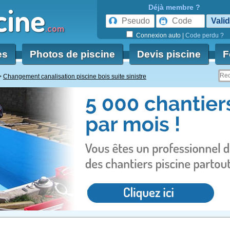
cine
Déjà membre ?
.com
Connexion auto
|
Code perdu ?
es
Photos de piscine
Devis piscine
F
Changement canalisation piscine bois suite sinistre