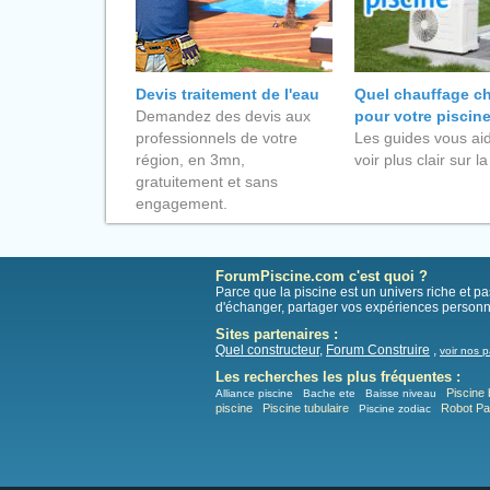
Devis traitement de l'eau
Quel chauffage ch
Demandez des devis aux
pour votre piscin
professionnels de votre
Les guides vous aid
région, en 3mn,
voir plus clair sur la
gratuitement et sans
engagement.
ForumPiscine.com c'est quoi ?
Parce que la piscine est un univers riche et 
d'échanger, partager vos expériences personn
Sites partenaires :
Quel constructeur
,
Forum Construire
,
voir nos p
Les recherches les plus fréquentes :
Piscine 
Alliance piscine
Bache ete
Baisse niveau
piscine
Piscine tubulaire
Robot P
Piscine zodiac