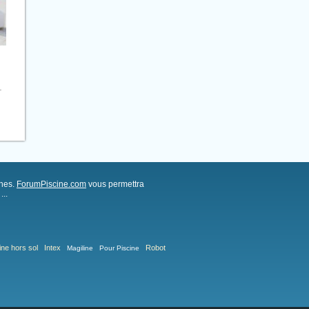
.
ches.
ForumPiscine.com
vous permettra
..
ine hors sol
Intex
Robot
Magiline
Pour Piscine