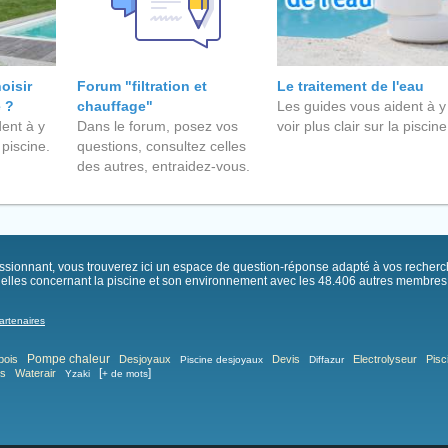
oisir
Forum "filtration et
Le traitement de l'eau
e ?
chauffage"
Les guides vous aident à y
ent à y
Dans le forum, posez vos
voir plus clair sur la piscine
 piscine.
questions, consultez celles
des autres, entraidez-vous.
passionnant, vous trouverez ici un espace de question-réponse adapté à vos recher
elles concernant la piscine et son environnement avec les 48.406 autres membres .
artenaires
Pompe chaleur
bois
Desjoyaux
Devis
Electrolyseur
Pisc
Piscine desjoyaux
Diffazur
[
]
as
Waterair
Yzaki
+ de mots