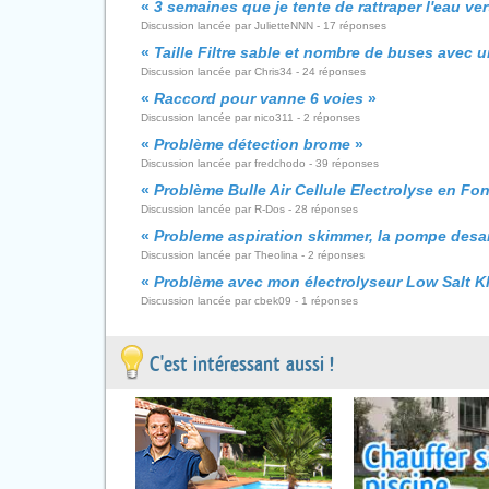
«
3 semaines que je tente de rattraper l'eau ver
Discussion lancée par JulietteNNN - 17 réponses
«
Taille Filtre sable et nombre de buses avec 
Discussion lancée par Chris34 - 24 réponses
«
Raccord pour vanne 6 voies
»
Discussion lancée par nico311 - 2 réponses
«
Problème détection brome
»
Discussion lancée par fredchodo - 39 réponses
«
Problème Bulle Air Cellule Electrolyse en F
Discussion lancée par R-Dos - 28 réponses
«
Probleme aspiration skimmer, la pompe des
Discussion lancée par Theolina - 2 réponses
«
Problème avec mon électrolyseur Low Salt K
Discussion lancée par cbek09 - 1 réponses
C'est intéressant aussi !