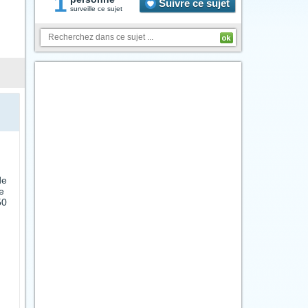
1
Suivre ce sujet
surveille ce sujet
de
e
50