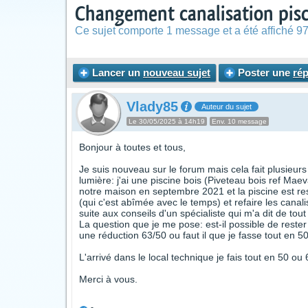
Changement canalisation pisci
Ce sujet comporte 1 message et a été affiché 97
Lancer un
nouveau sujet
Poster une
ré
Vlady85
Auteur du sujet
Le 30/05/2025 à 14h19
Env. 10 message
Bonjour à toutes et tous,
Je suis nouveau sur le forum mais cela fait plusieurs a
lumière: j'ai une piscine bois (Piveteau bois ref Mae
notre maison en septembre 2021 et la piscine est res
(qui c'est abîmée avec le temps) et refaire les canali
suite aux conseils d'un spécialiste qui m'a dit de tout
La question que je me pose: est-il possible de rester 
une réduction 63/50 ou faut il que je fasse tout e
L'arrivé dans le local technique je fais tout en 50 ou
Merci à vous.