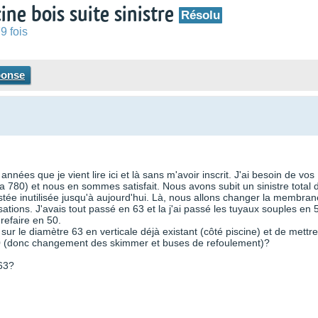
ne bois suite sinistre
Résolu
9 fois
ponse
nnées que je vient lire ici et là sans m'avoir inscrit. J'ai besoin de vos
va 780) et nous en sommes satisfait. Nous avons subit un sinistre total 
tée inutilisée jusqu'à aujourd'hui. Là, nous allons changer la membran
sations. J'avais tout passé en 63 et la j'ai passé les tuyaux souples en 
 refaire en 50.
sur le diamètre 63 en verticale déjà existant (côté piscine) et de mettre
n 50 (donc changement des skimmer et buses de refoulement)?
 63?