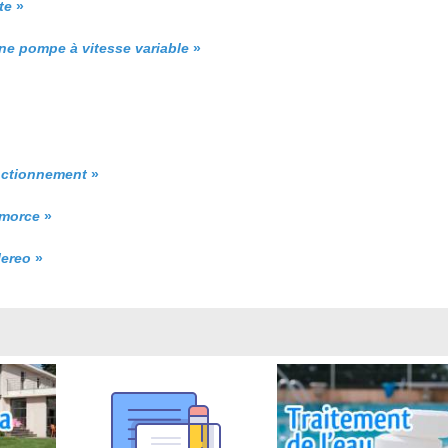
te
»
une pompe à vitesse variable
»
onctionnement
»
amorce
»
lereo
»