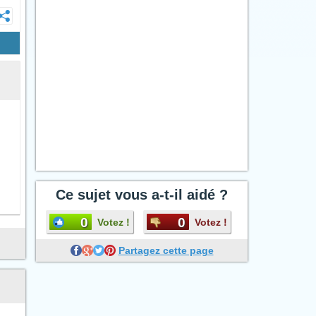
Ce sujet vous a-t-il aidé ?
0
0
Votez !
Votez !
Partagez cette page