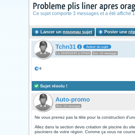
Probleme plis liner apres ora
Ce sujet comporte 3 messages et a été affiché 1
Lancer un
nouveau sujet
Poster une
ré
Tchn31
Auteur du sujet
Le 22/05/2025 à 07h03
Env. 10 message
0
Sujet résolu !
Auto-promo
Env. 10 message
Ne vous prenez pas la tête pour la construction d'une
Allez dans la section devis création de piscine du si
pisciniers de votre région. Comme ça vous ne courrez