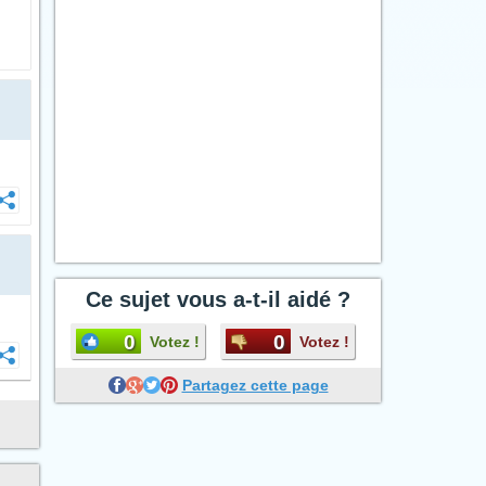
Ce sujet vous a-t-il aidé ?
0
0
Votez !
Votez !
Partagez cette page