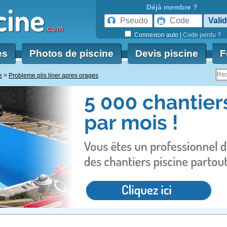
cine
Déjà membre ?
.com
Connexion auto
|
Code perdu ?
es
Photos de piscine
Devis piscine
F
e
Probleme plis liner apres orages