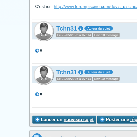
C'est ici :
http://www.forumpiscine.com/devis_piscine
Tchn31
Auteur du sujet
Le 22/05/2025 à 07h14
Env. 10 message
0
Tchn31
Auteur du sujet
Le 22/05/2025 à 07h14
Env. 10 message
0
Lancer un
nouveau sujet
Poster une
ré