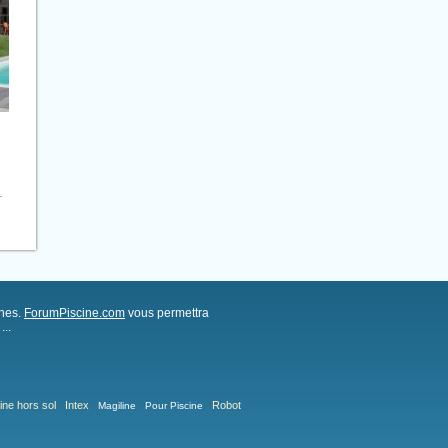
.
ches.
ForumPiscine.com
vous permettra
..
ine hors sol
Intex
Robot
Magiline
Pour Piscine