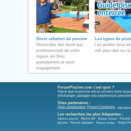
Devis création de piscine
Les types de pisc
Demandez des devis aux
Les guides vous aid
professionnels de votre
voir plus clair sur la
région, en 3mn,
gratuitement et sans
engagement.
ForumPiscine.com c'est quoi ?
Parce que la piscine est un univers riche et 
d'échanger, partager vos expériences personn
Sites partenaires :
Quel constructeur
,
Forum Construire
,
voir nos p
Les recherches les plus fréquentes :
Bache ete
Piscine 
Alliance piscine
Baisse niveau
piscine
Piscine tubulaire
Robot P
Piscine zodiac