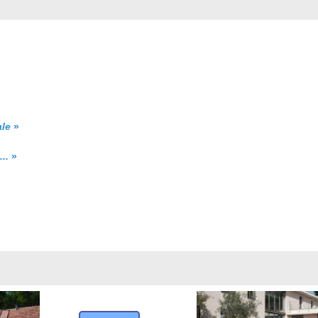
ale
»
..
»