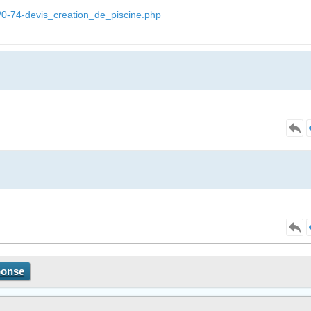
/0-74-devis_creation_de_piscine.php
ponse