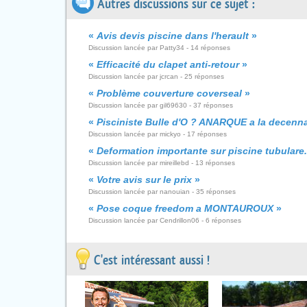
Autres discussions sur ce sujet :
«
Avis devis piscine dans l'herault
»
Discussion lancée par Patty34 - 14 réponses
«
Efficacité du clapet anti-retour
»
Discussion lancée par jcrcan - 25 réponses
«
Problème couverture coverseal
»
Discussion lancée par gil69630 - 37 réponses
«
Pisciniste Bulle d'O ? ANARQUE a la decenn
Discussion lancée par mickyo - 17 réponses
«
Deformation importante sur piscine tubulare..
Discussion lancée par mireillebd - 13 réponses
«
Votre avis sur le prix
»
Discussion lancée par nanouian - 35 réponses
«
Pose coque freedom a MONTAUROUX
»
Discussion lancée par Cendrillon06 - 6 réponses
C'est intéressant aussi !