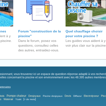
ines
Forum "construction de la
Quel chauffage choisir
ent à y
piscine"
pour votre piscine ?
 piscine.
Dans le forum, posez vos
Les guides vous aident à y
questions, consultez celles
voir plus clair sur la piscine
des autres, entraidez-vous.
passionnant, vous trouverez ici un espace de question-réponse adapté à vos recher
elles concernant la piscine et son environnement avec les 48.395 autres membres .
artenaires
Pompe chaleur
bois
Desjoyaux
Devis
Electrolyseur
Pisc
Piscine desjoyaux
Diffazur
[
]
as
Waterair
Yzaki
+ de mots