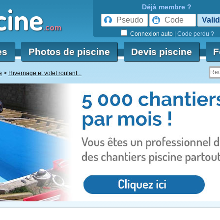
cine
Déjà membre ?
.com
Connexion auto
|
Code perdu ?
es
Photos de piscine
Devis piscine
F
e
Hivernage et volet roulant...