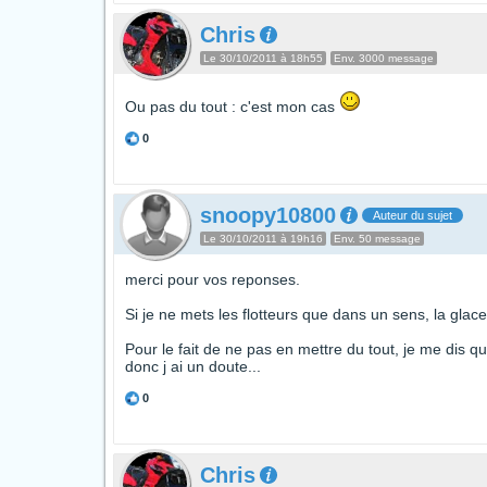
Chris
Le 30/10/2011 à 18h55
Env. 3000 message
Ou pas du tout : c'est mon cas
0
snoopy10800
Auteur du sujet
Le 30/10/2011 à 19h16
Env. 50 message
merci pour vos reponses.
Si je ne mets les flotteurs que dans un sens, la gla
Pour le fait de ne pas en mettre du tout, je me dis q
donc j ai un doute...
0
Chris