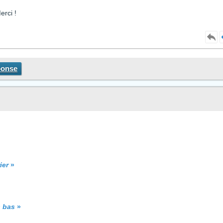
erci !
ponse
ier
»
s bas
»