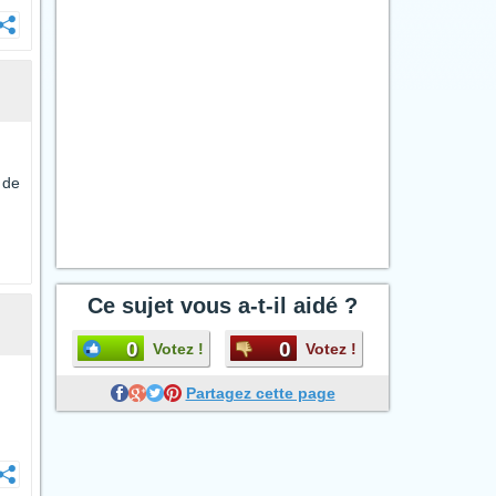
 de
Ce sujet vous a-t-il aidé ?
0
0
Votez !
Votez !
Partagez cette page