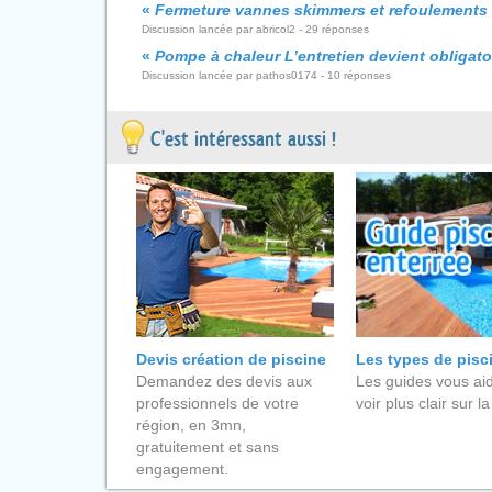
«
Fermeture vannes skimmers et refoulements
Discussion lancée par abricol2 - 29 réponses
«
Pompe à chaleur L’entretien devient obligatoi
Discussion lancée par pathos0174 - 10 réponses
C'est intéressant aussi !
Devis création de piscine
Les types de pisc
Demandez des devis aux
Les guides vous aid
professionnels de votre
voir plus clair sur la
région, en 3mn,
gratuitement et sans
engagement.