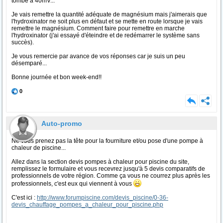
tombé à 40mV...
Je vais remettre la quantité adéquate de magnésium mais j'aimerais que
l'hydroxinator ne soit plus en défaut et se mette en route lorsque je vais
remettre le magnésium. Comment faire pour remettre en marche
l'hydroxinator (j'ai essayé d'éteindre et de redémarrer le système sans
succès).
Je vous remercie par avance de vos réponses car je suis un peu
désemparé...
Bonne journée et bon week-end!!
0
Auto-promo
Ne vous prenez pas la tête pour la fourniture et/ou pose d'une pompe à
chaleur de piscine...
Allez dans la section devis pompes à chaleur pour piscine du site,
remplissez le formulaire et vous recevrez jusqu'à 5 devis comparatifs de
professionnels de votre région. Comme ça vous ne courrez plus après les
professionnels, c'est eux qui viennent à vous
C'est ici :
http://www.forumpiscine.com/devis_piscine/0-36-
devis_chauffage_pompes_a_chaleur_pour_piscine.php