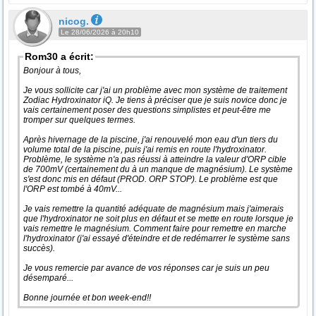
nicog.
Le 28/06/2026 à 20h10
Rom30 a écrit:
Bonjour à tous,
Je vous sollicite car j'ai un problème avec mon système de traitement
Zodiac Hydroxinator iQ. Je tiens à préciser que je suis novice donc je
vais certainement poser des questions simplistes et peut-être me
tromper sur quelques termes.
Après hivernage de la piscine, j'ai renouvelé mon eau d'un tiers du
volume total de la piscine, puis j'ai remis en route l'hydroxinator.
Problème, le système n'a pas réussi à atteindre la valeur d'ORP cible
de 700mV (certainement du à un manque de magnésium). Le système
s'est donc mis en défaut (PROD. ORP STOP). Le problème est que
l'ORP est tombé à 40mV...
Je vais remettre la quantité adéquate de magnésium mais j'aimerais
que l'hydroxinator ne soit plus en défaut et se mette en route lorsque je
vais remettre le magnésium. Comment faire pour remettre en marche
l'hydroxinator (j'ai essayé d'éteindre et de redémarrer le système sans
succès).
Je vous remercie par avance de vos réponses car je suis un peu
désemparé...
Bonne journée et bon week-end!!