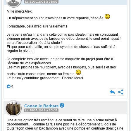
Le 21/09/2023 à 08h59
Mille merci Alex,
En déplacement boulot, n'avait pas lu votre réponse, désolée
Formidable, cela m'éclaire vraiement !
Je retiens qu'au final dans cette config pas idéale, mais en conjuguant
skimmer miroir avec petite largeur de débordement, le seul point négatif,
serait l'évaporation liée à la chute !
Et que pour cette taille, un simple systeme de chasse d'eau suffirait à
réguler le niveau.
Je complete tres vite avec une petite maquette du projet pour être à
l'écoute de vos expériences.
Les mini piscines se multiplient, avec des budgets, plus serrés et des
parts d'auto construction, meme au féminin
Le forum y contribue grandement...Encore Merci
0
Conan le Barbare
Le 26/09/2023 à 16h33
Une autre option très esthétique ce serait de faire une piscine miroir à
débordement… comme tu fais une piscine à débordement tu dois de
toute façon créer un bac tampon avec une pompe en continue donc ça ne