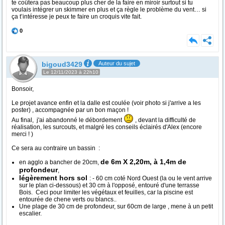
te coûtera pas beaucoup plus cher de la faire en miroir surtout si tu
voulais intégrer un skimmer en plus et ça règle le problème du vent… si
ça t’intéresse je peux te faire un croquis vite fait.
0
bigoud3429
Auteur du sujet
Le 12/11/2023 à 22h10
Bonsoir,
Le projet avance enfin et la dalle est coulée (voir photo si j'arrive a les
poster) , accompagnée par un bon maçon !
Au final, j'ai abandonné le débordement
, devant la difficulté de
réalisation, les surcouts, et malgré les conseils éclairés d'Alex (encore
merci ! )
Ce sera au contraire un bassin :
de 6m X 2,20m, à 1,4m de
en agglo a bancher de 20cm,
profondeur
,
légèrement hors sol
: - 60 cm coté Nord Ouest (la ou le vent arrive
sur le plan ci-dessous) et 30 cm à l'opposé, entouré d'une terrasse
Bois. Ceci pour limiter les végétaux et feuilles, car la piscine est
entourée de chene verts ou blancs..
Une plage de 30 cm de profondeur, sur 60cm de large , mene à un petit
escalier.