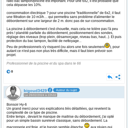
ratio bac tampon/piscine est important. Pour une 6x2, il est probable que
cela dépasse les 10%.
consommation électrique ? pour une piscine "traditionnelle" de 6x2, il faut
une filtration de 10 m3/h.... qui permettra sans problème d'alimenter le
débordement sur une largeur de 2 m. donc pas de sur-consommation.
La piscine à débordement c'est chouette, mais cela ne tolère pas l'à peu
près ! planéité parfaite du débordement, positionnement des sondes,
réglage des niveaux (trop plein, désamorçage, niveau bas, haut...). Et puis
protection du bac tampon, facilité de nettoyage...
Peu de professionnels s'y risquent (ou alors une fois seulement
), pour
autant ce n'est pas non plus très difficile, mais il faut bien prévoir son
projet.
Professionnel de la piscine et du spa dans le 66
0
bigoud3429
Auteur du sujet
Le 26/02/2024 à 22h32
Bonsoir Hy-6
Un grand merci pour vos explications très détaillées, qui revelent la
complexité de ce type de piscine.
Entre temps , devant le manque de maitrise du débordement, j'ai opté
pour un simple bassin surelevé classique, sans débordement. La
maçonnerie est finie, et le bassin semble étanche
aux pluies qui