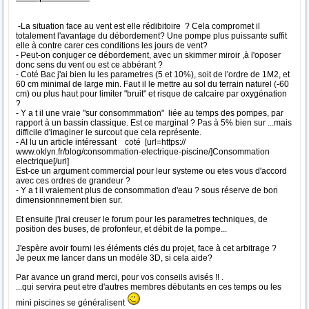
-La situation face au vent est elle rédibitoire ? Cela compromet il
totalement l'avantage du débordement? Une pompe plus puissante suffit
elle à contre carer ces conditions les jours de vent?
- Peut-on conjuger ce débordement, avec un skimmer miroir ,à l'oposer
donc sens du vent ou est ce abbérant ?
- Coté Bac j'ai bien lu les parametres (5 et 10%), soit de l'ordre de 1M2, et
60 cm minimal de large min. Faut il le mettre au sol du terrain naturel (-60
cm) ou plus haut pour limiter "bruit" et risque de calcaire par oxygénation
?
- Y a t il une vraie "sur consommmation" liée au temps des pompes, par
rapport à un bassin classique. Est ce marginal ? Pas à 5% bien sur ...mais
difficile d'imaginer le surcout que cela représente.
- AI lu un article intéressant coté [url=https://
www.oklyn.fr/blog/consommation-electrique-piscine/]Consommation
electrique[/url]
Est-ce un argument commercial pour leur systeme ou etes vous d'accord
avec ces ordres de grandeur ?
- Y a t il vraiement plus de consommation d'eau ? sous réserve de bon
dimensionnnement bien sur.
Et ensuite j'irai creuser le forum pour les parametres techniques, de
position des buses, de profonfeur, et débit de la pompe...
J'espère avoir fourni les éléments clés du projet, face à cet arbitrage ?
Je peux me lancer dans un modèle 3D, si cela aide?
Par avance un grand merci, pour vos conseils avisés !! .
...qui servira peut etre d'autres membres débutants en ces temps ou les
mini piscines se généralisent