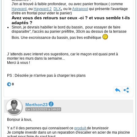
J'en ai trouvé à faible profondeur, ou avec panier frontaux ( comme
,
Hayward
, ou
Hayward 2
DLX
ou le
Astrapool
qui présente l'avantage
d'etre en frontal pour vider le panier)
Avez vous des retours sur ceux -ci ? et vous semble t-ils
adaptés ?
Sinon, je devrais habiller le bord du bassin, pour essayer de faire
disparaitre", l'accès au panier préfiltre, 30cm au dessus de la terrasse
Bois. Une excroissance du bassin, pas tres esthétique
J 'attends avec interet vos sugestions, car le maçon est quasi pret à
monter les murs dans la semaine...
Merci à vous !
PS : Désolée je n'arrive pas à charger les plans
0
Merthon23
Le 13/12/2023 à 14h10
Bonjour à tous,
Y a t' il des persones qui connaissent ce
produit
de brunissoir
Je compte investir dans un un reparation d'escalier en acier de ma piscine
actuel pour faire du saut haut,