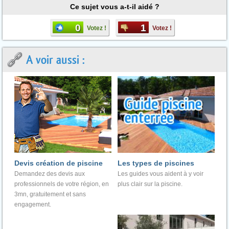
Ce sujet vous a-t-il aidé ?
0
1
Votez !
Votez !
A voir aussi :
Devis création de piscine
Les types de piscines
Demandez des devis aux
Les guides vous aident à y voir
professionnels de votre région, en
plus clair sur la piscine.
3mn, gratuitement et sans
engagement.