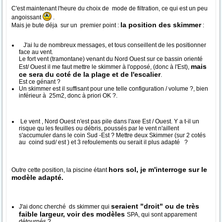
C'est maintenant l'heure du choix de mode de filtration, ce qui est un peu
angoissant
.
la position des skimmer
Mais je bute déja sur un premier point :
:
J'ai lu de nombreux messages, et tous conseillent de les positionner
face au vent.
Le fort vent (tramontane) venant du Nord Ouest sur ce bassin orienté
mais
Est/ Ouest il me faut mettre le skimmer à l'opposé, (donc à l'Est),
ce sera du coté de la plage et de l'escalier
.
Est ce génant ?
Un skimmer est il suffisant pour une telle configuration / volume ?, bien
inférieur à 25m2, donc à priori OK ?.
Le vent , Nord Ouest n'est pas pile dans l'axe Est / Ouest. Y a t-il un
risque qu les feuilles ou débris, poussés par le vent n'aillent
s'accumuler dans le coin Sud -Est ? Mettre deux Skimmer (sur 2 cotés
au coind sud/ est ) et 3 refoulements ou serait il plus adapté ?
hors sol, je m'interroge sur le
Outre cette position, la piscine étant
modèle adapté.
seraient "droit" ou de très
J'ai donc cherché ds skimmer qui
faible largeur, voir des modèles
SPA, qui sont apparement
détournés ?