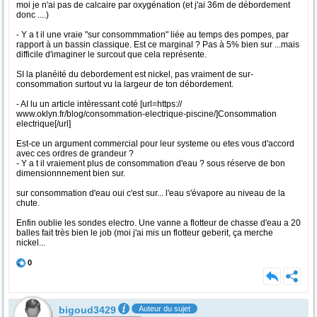
moi je n'ai pas de calcaire par oxygénation (et j'ai 36m de débordement
donc ....)
- Y a t il une vraie "sur consommmation" liée au temps des pompes, par
rapport à un bassin classique. Est ce marginal ? Pas à 5% bien sur ...mais
difficile d'imaginer le surcout que cela représente.
SI la planéité du debordement est nickel, pas vraiment de sur-
consommation surtout vu la largeur de ton débordement.
- AI lu un article intéressant coté [url=https://
www.oklyn.fr/blog/consommation-electrique-piscine/]Consommation
electrique[/url]
Est-ce un argument commercial pour leur systeme ou etes vous d'accord
avec ces ordres de grandeur ?
- Y a t il vraiement plus de consommation d'eau ? sous réserve de bon
dimensionnnement bien sur.
sur consommation d'eau oui c'est sur... l'eau s'évapore au niveau de la
chute.
Enfin oublie les sondes electro. Une vanne a flotteur de chasse d'eau a 20
balles fait très bien le job (moi j'ai mis un flotteur geberit, ça merche
nickel...
0
bigoud3429
Auteur du sujet