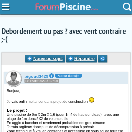
Debordement ou pas ? avec vent contraire
;-(
Nouveau sujet
Répondre
bigoud3429
Auteur du sujet
Le 16/09/2023 à 17h00
Bonjour,
Je vais enfin me lancer dans projet de construction
Le projet :
Une piscine de 6m X 2m X 1,6 (pour 1m4 de hauteur d'eau) avec une
plage de 1m donc 5X2 de volume utile.
En agglo à bancher et revetement probablement gres cérame.
Terrain argileux donc puis de décompression à prévoir.
Zone technique à 2m, en contrebas et accessible en sous sol de terrasse ,