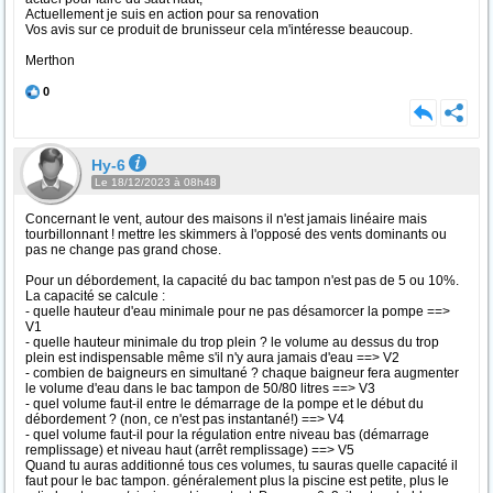
Actuellement je suis en action pour sa renovation
Vos avis sur ce produit de brunisseur cela m'intéresse beaucoup.
Merthon
0
Hy-6
Le 18/12/2023 à 08h48
Concernant le vent, autour des maisons il n'est jamais linéaire mais
tourbillonnant ! mettre les skimmers à l'opposé des vents dominants ou
pas ne change pas grand chose.
Pour un débordement, la capacité du bac tampon n'est pas de 5 ou 10%.
La capacité se calcule :
- quelle hauteur d'eau minimale pour ne pas désamorcer la pompe ==>
V1
- quelle hauteur minimale du trop plein ? le volume au dessus du trop
plein est indispensable même s'il n'y aura jamais d'eau ==> V2
- combien de baigneurs en simultané ? chaque baigneur fera augmenter
le volume d'eau dans le bac tampon de 50/80 litres ==> V3
- quel volume faut-il entre le démarrage de la pompe et le début du
débordement ? (non, ce n'est pas instantané!) ==> V4
- quel volume faut-il pour la régulation entre niveau bas (démarrage
remplissage) et niveau haut (arrêt remplissage) ==> V5
Quand tu auras additionné tous ces volumes, tu sauras quelle capacité il
faut pour le bac tampon. généralement plus la piscine est petite, plus le