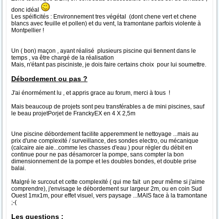
donc idéal
Les spéificités : Environnement tres végétal (dont chene vert et chene
blancs avec feuille et pollen) et du vent, la tramontane parfois violente à
Montpellier !
Un ( bon) maçon , ayant réalisé plusieurs piscine qui tiennent dans le
temps , va être chargé de la réalisation
Mais, n'étant pas pisciniste, je dois faire certains choix pour lui soumettre.
Débordement ou pas ?
J'ai énormément lu , et appris grace au forum, merci à tous !
Mais beaucoup de projets sont peu transférables a de mini piscines, sauf
le beau projetPorjet de FranckyEX en 4 X 2,5m
Une piscine débordement facilite apperemment le nettoyage ...mais au
prix d'une complexité / surveillance, des sondes electro, ou mécanique
(calcaire aie aie...comme les chasses d'eau ) pour régler du débit en
continue pour ne pas désamorcer la pompe, sans compter la bon
dimensionnement de la pompe et les doubles bondes, et double prise
balai.
Malgré le surcout et cette complexité ( qui me fait un peur même si j'aime
comprendre), j'envisage le débordement sur largeur 2m, ou en coin Sud
Ouest 1mx1m, pour effet visuel, vers paysage ...MAIS face à la tramontane
;-(
Les questions :