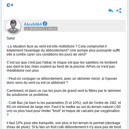
0
Alex6464
Le 18/09/2023 à 09h19
Salut
-La situation face au vent est elle rédibitoire ? Cela compromet il
totalement l'avantage du débordement? Une pompe plus puissante suffit
elle à contre carer ces conditions les jours de vent?
C'est sur que c'est pas l'idéal, le risque est que les saletées ne tombent
pas dant le bac mais coulent au fond de la piscine. APres ce n'est pas
rhédibitoire non plus
- Peut-on conjuger ce débordement, avec un skimmer miroir ,à l'oposer
donc sens du vent ou est ce abbérant ?
Carrément, et dans ce cas les jours de grand vent tu filtres par le skimmer.
9a solutionne ce problème.
- Coté Bac j'ai bien lu les parametres (5 et 10%), soit de l'ordre de 1M2, et
60 cm minimal de large min. Faut il le mettre au sol du terrain naturel (-60
cm) ou plus haut pour limiter "bruit" et risque de calcaire par oxygénation
?
il faut 10% pour etre tranquille, voir plus si ton terrain le permet (stockage
d'eau de pluie). SI tu fais un fruit coté débordement il n'y aura pas de bruit.