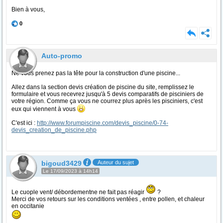
Bien à vous,
0
Auto-promo
Ne vous prenez pas la tête pour la construction d'une piscine...
Allez dans la section devis création de piscine du site, remplissez le
formulaire et vous recevrez jusqu'à 5 devis comparatifs de pisciniers de
votre région. Comme ça vous ne courrez plus après les pisciniers, c'est
eux qui viennent à vous
C'est ici :
http://www.forumpiscine.com/devis_piscine/0-74-
devis_creation_de_piscine.php
bigoud3429
Auteur du sujet
Le 17/09/2023 à 14h14
Le cuople vent/ débordementne ne fait pas réagir
?
Merci de vos retours sur les conditions ventées , entre pollen, et chaleur
en occitanie