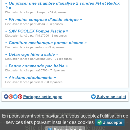
«
Où placer une chambre d'analyse 2 sondes PH et Redox
?
»
Discussion lancée par _keops_ - 59 réponses
«
PH moins composé d'acide citrique
»
Discussion lancée par Baleau - 0 réponses
«
SAV POOLEX Pompe Piscine
»
Discussion lancée par Phil17200 - 1 réponses
«
Garniture mechanique pompe piscine
»
Discussion lancée par aellopos - 3 réponses
«
Détartrage filtre à sable
»
Discussion lancée par Morpheus40 - 31 réponses
«
Panne commande pac hékia
»
Discussion lancée par aa66700 - 7 réponses
«
Air dans refoulements
»
Discussion lancée par reroal - 28 réponses
Partagez cette page
Suivre ce sujet
Contacts
Signaler un contenu illicite
Mentions légales
Conditions d'utilisation
En poursuivant votre navigation, vous acceptez l'utilisation de
Confidentialité
Déontologie
WS6
services tiers pouvant installer des cookies
J'accepte
Site classique
|
Haut de page
En savoir plus