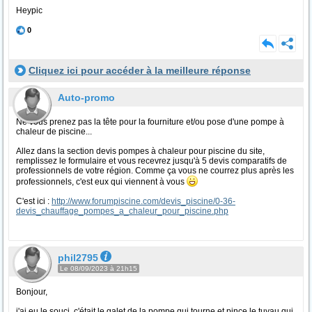
Heypic
0
Cliquez ici pour accéder à la meilleure réponse
Auto-promo
Ne vous prenez pas la tête pour la fourniture et/ou pose d'une pompe à
chaleur de piscine...
Allez dans la section devis pompes à chaleur pour piscine du site,
remplissez le formulaire et vous recevrez jusqu'à 5 devis comparatifs de
professionnels de votre région. Comme ça vous ne courrez plus après les
professionnels, c'est eux qui viennent à vous
C'est ici :
http://www.forumpiscine.com/devis_piscine/0-36-
devis_chauffage_pompes_a_chaleur_pour_piscine.php
phil2795
Le 08/09/2023 à 21h15
Bonjour,
j'ai eu le souci, c'était le galet de la pompe qui tourne et pince le tuyau qui