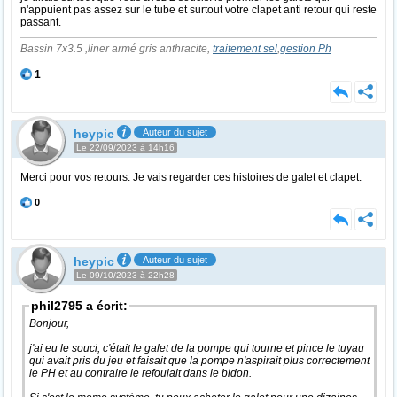
n'appuient pas assez sur le tube et surtout votre clapet anti retour qui reste
passant.
Bassin 7x3.5 ,liner armé gris anthracite,
traitement sel
,
gestion Ph
1
heypic
Auteur du sujet
Le 22/09/2023 à 14h16
Merci pour vos retours. Je vais regarder ces histoires de galet et clapet.
0
heypic
Auteur du sujet
Le 09/10/2023 à 22h28
phil2795 a écrit:
Bonjour,
j'ai eu le souci, c'était le galet de la pompe qui tourne et pince le tuyau
qui avait pris du jeu et faisait que la pompe n'aspirait plus correctement
le PH et au contraire le refoulait dans le bidon.