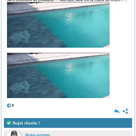
sans dissoudre au préalable ? --faut que j'aille lire la charte du forum -- ...
0
Sujet résolu !
Auto-promo