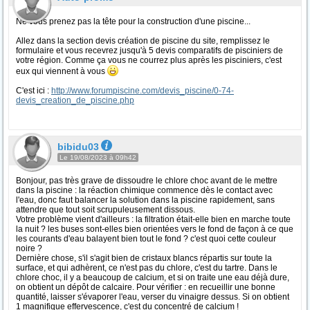
Ne vous prenez pas la tête pour la construction d'une piscine...
Allez dans la section devis création de piscine du site, remplissez le
formulaire et vous recevrez jusqu'à 5 devis comparatifs de pisciniers de
votre région. Comme ça vous ne courrez plus après les pisciniers, c'est
eux qui viennent à vous
C'est ici :
http://www.forumpiscine.com/devis_piscine/0-74-
devis_creation_de_piscine.php
bibidu03
Le 19/08/2023 à 09h42
Bonjour, pas très grave de dissoudre le chlore choc avant de le mettre
dans la piscine : la réaction chimique commence dès le contact avec
l'eau, donc faut balancer la solution dans la piscine rapidement, sans
attendre que tout soit scrupuleusement dissous.
Votre problème vient d'ailleurs : la filtration était-elle bien en marche toute
la nuit ? les buses sont-elles bien orientées vers le fond de façon à ce que
les courants d'eau balayent bien tout le fond ? c'est quoi cette couleur
noire ?
Dernière chose, s'il s'agit bien de cristaux blancs répartis sur toute la
surface, et qui adhèrent, ce n'est pas du chlore, c'est du tartre. Dans le
chlore choc, il y a beaucoup de calcium, et si on traite une eau déjà dure,
on obtient un dépôt de calcaire. Pour vérifier : en recueillir une bonne
quantité, laisser s'évaporer l'eau, verser du vinaigre dessus. Si on obtient
1 magnifique effervescence, c'est du concentré de calcium !