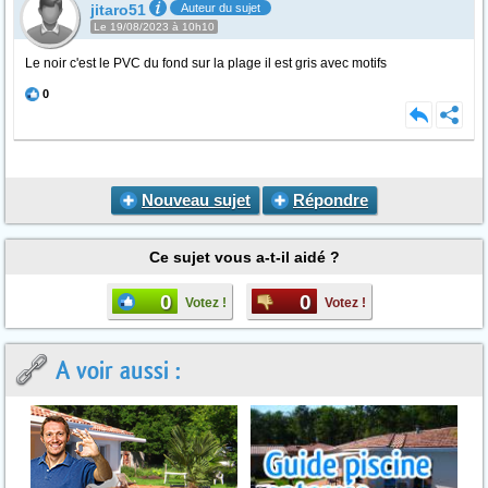
jitaro51
Auteur du sujet
Le 19/08/2023 à 10h10
Le noir c'est le PVC du fond sur la plage il est gris avec motifs
0
Nouveau sujet
Répondre
Ce sujet vous a-t-il aidé ?
0
0
Votez !
Votez !
A voir aussi :