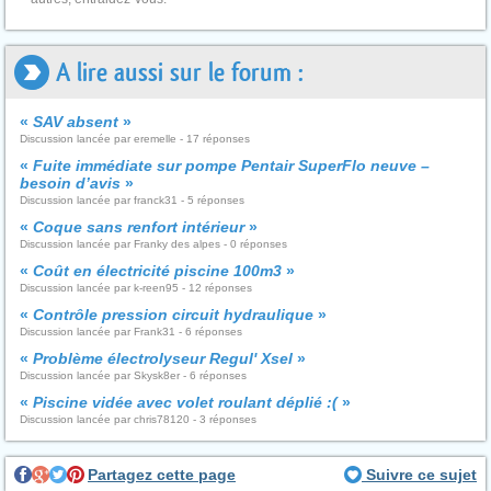
A lire aussi sur le forum :
«
SAV absent
»
Discussion lancée par eremelle - 17 réponses
«
Fuite immédiate sur pompe Pentair SuperFlo neuve –
besoin d’avis
»
Discussion lancée par franck31 - 5 réponses
«
Coque sans renfort intérieur
»
Discussion lancée par Franky des alpes - 0 réponses
«
Coût en électricité piscine 100m3
»
Discussion lancée par k-reen95 - 12 réponses
«
Contrôle pression circuit hydraulique
»
Discussion lancée par Frank31 - 6 réponses
«
Problème électrolyseur Regul' Xsel
»
Discussion lancée par Skysk8er - 6 réponses
«
Piscine vidée avec volet roulant déplié :(
»
Discussion lancée par chris78120 - 3 réponses
Partagez cette page
Suivre ce sujet