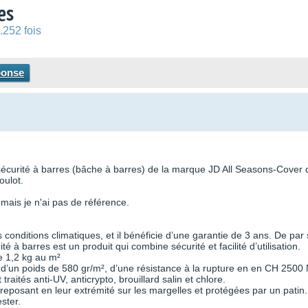
es
.252 fois
ponse
e sécurité à barres (bâche à barres) de la marque JD All Seasons-Cover 
oulot.
 mais je n'ai pas de référence.
es conditions climatiques, et il bénéficie d’une garantie de 3 ans. De par
é à barres est un produit qui combine sécurité et facilité d’utilisation.
e 1,2 kg au m²
C d’un poids de 580 gr/m², d’une résistance à la rupture en en CH 2500 
aités anti-UV, anticrypto, brouillard salin et chlore.
reposant en leur extrémité sur les margelles et protégées par un patin.
ster.