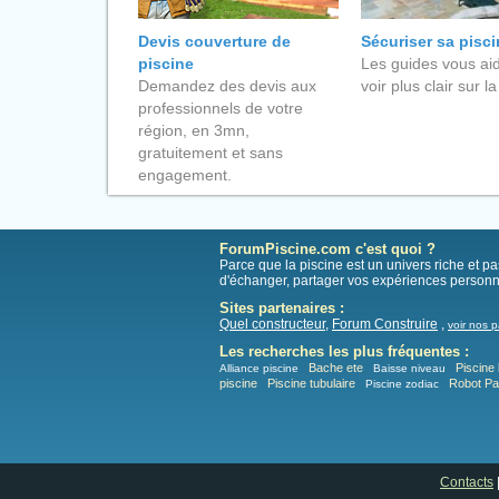
Devis couverture de
Sécuriser sa pisc
piscine
Les guides vous aid
Demandez des devis aux
voir plus clair sur la
professionnels de votre
région, en 3mn,
gratuitement et sans
engagement.
ForumPiscine.com c'est quoi ?
Parce que la piscine est un univers riche et 
d'échanger, partager vos expériences personn
Sites partenaires :
Quel constructeur
,
Forum Construire
,
voir nos p
Les recherches les plus fréquentes :
Bache ete
Piscine 
Alliance piscine
Baisse niveau
piscine
Piscine tubulaire
Robot P
Piscine zodiac
Contacts