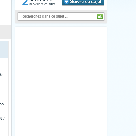
2
Suivre ce sujet
surveillent ce sujet
de
 sa
N /