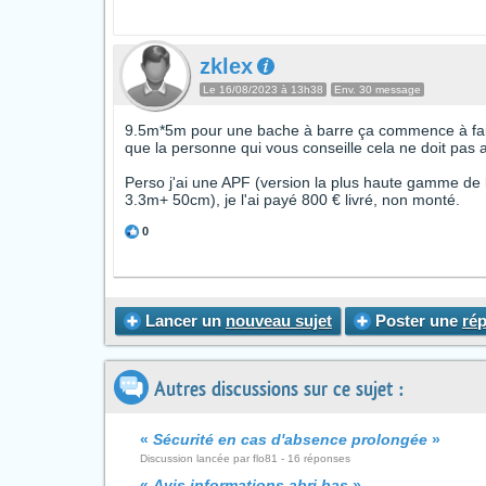
zklex
Le 16/08/2023 à 13h38
Env. 30 message
9.5m*5m pour une bache à barre ça commence à fair
que la personne qui vous conseille cela ne doit pas av
Perso j'ai une APF (version la plus haute gamme de
3.3m+ 50cm), je l'ai payé 800 € livré, non monté.
0
Lancer un
nouveau sujet
Poster une
ré
Autres discussions sur ce sujet :
«
Sécurité en cas d'absence prolongée
»
Discussion lancée par flo81 - 16 réponses
«
Avis informations abri bas
»