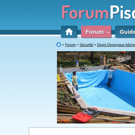
Forum
Pis
Forum
Guid
‹
Forum
Sécurité
Devis Desjoyaux bâche