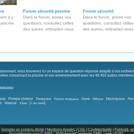
ine
Forum sécurité piscine
Forum sécurité
ent à y
Dans le forum, posez vos
Dans le forum, posez vos
 piscine.
questions, consultez celles
questions, consultez celles
des autres, entraidez-vous.
des autres, entraidez-vous
passionnant, vous trouverez ici un espace de question-réponse adapté à vos recher
elles concernant la piscine et son environnement avec les 48.402 autres membres .
artenaires
Pompe chaleur
bois
Desjoyaux
Devis
Electrolyseur
Pisc
Piscine desjoyaux
Diffazur
[
]
as
Waterair
Yzaki
+ de mots
|
Signaler un contenu illicite
|
Mentions légales
|
CGU
|
Confidentialité
|
Publicité, 
ForumPiscine.com
© 2004 - 2026 ForumConstruire SARL | ws6 | 0.051