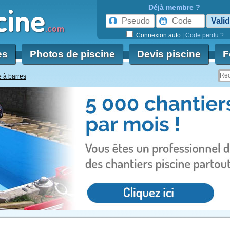
cine
Déjà membre ?
.com
Connexion auto
|
Code perdu ?
es
Photos de piscine
Devis piscine
F
 à barres