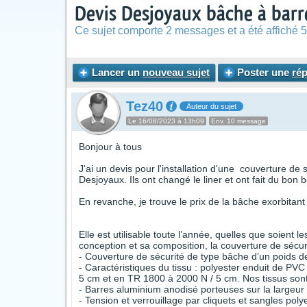
Devis Desjoyaux bâche à barr
Ce sujet comporte 2 messages et a été affiché 5
Lancer un
nouveau sujet
Poster une
ré
Tez40
Auteur du sujet
Le 16/08/2023 à 13h09
Env. 10 message
Bonjour à tous
J'ai un devis pour l'installation d'une couverture d
Desjoyaux. Ils ont changé le liner et ont fait du bon b
En revanche, je trouve le prix de la bâche exorbitant
Elle est utilisable toute l’année, quelles que soient l
conception et sa composition, la couverture de sécurit
- Couverture de sécurité de type bâche d’un poids d
- Caractéristiques du tissu : polyester enduit de PV
5 cm et en TR 1800 à 2000 N / 5 cm. Nos tissus sont tr
- Barres aluminium anodisé porteuses sur la largeur 
- Tension et verrouillage par cliquets et sangles polye