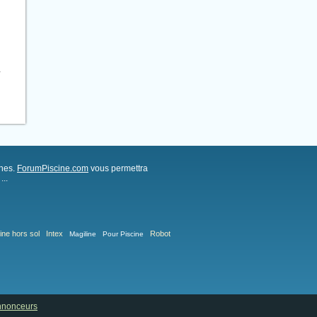
.
ches.
ForumPiscine.com
vous permettra
..
ine hors sol
Intex
Robot
Magiline
Pour Piscine
annonceurs