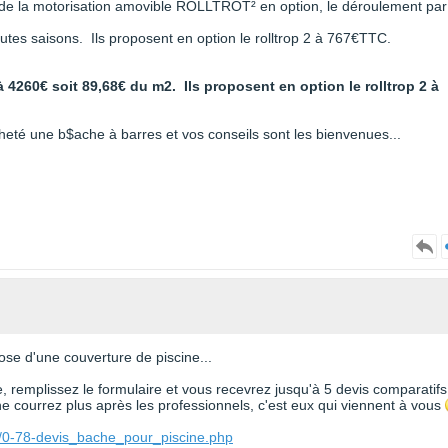
u de la motorisation amovible ROLLTROT² en option, le déroulement par
outes saisons. Ils proposent en option le rolltrop 2 à 767€TTC.
à 4260€ soit 89,68€ du m2. Ils proposent en option le rolltrop 2 à
heté une b$ache à barres et vos conseils sont les bienvenues...
ose d'une couverture de piscine...
e, remplissez le formulaire et vous recevrez jusqu'à 5 devis comparatifs
 courrez plus après les professionnels, c'est eux qui viennent à vous
e/0-78-devis_bache_pour_piscine.php