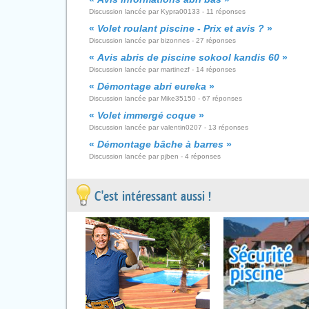
Discussion lancée par Kypra00133 - 11 réponses
«
Volet roulant piscine - Prix et avis ?
»
Discussion lancée par bizonnes - 27 réponses
«
Avis abris de piscine sokool kandis 60
»
Discussion lancée par martinezf - 14 réponses
«
Démontage abri eureka
»
Discussion lancée par Mike35150 - 67 réponses
«
Volet immergé coque
»
Discussion lancée par valentin0207 - 13 réponses
«
Démontage bâche à barres
»
Discussion lancée par pjben - 4 réponses
C'est intéressant aussi !