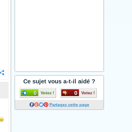
Ce sujet vous a-t-il aidé ?
0
0
Votez !
Votez !
Partagez cette page