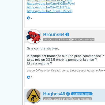
https://youtu.be/NmAKGBmPvwI
https://youtu.be/NtvX118l7Lw
https://youtu.be/_l9YvOCMccQ
0
Brouns64
Le 26/07/2023 à 12h45
Env. 1000 message
Si je comprends bien,
la pompe est branchée sur une prise commandée ?
tu as mis un 3G2.5 entre la pompe et la prise ?
Et cela marche ?
coque DX optimio, filtration verre, électrolyseur Aquarite 
0
Hughes46
Auteur du sujet
Le 26/07/2023 à 16h15
Env. 20 message