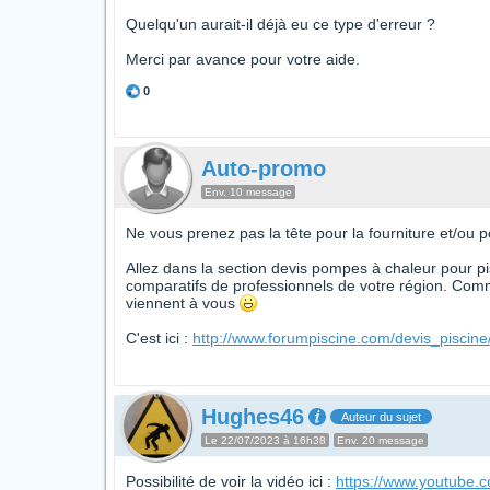
Quelqu'un aurait-il déjà eu ce type d'erreur ?
Merci par avance pour votre aide.
0
Auto-promo
Env. 10 message
Ne vous prenez pas la tête pour la fourniture et/ou 
Allez dans la section devis pompes à chaleur pour pis
comparatifs de professionnels de votre région. Comm
viennent à vous
C'est ici :
http://www.forumpiscine.com/devis_pisci
Hughes46
Auteur du sujet
Le 22/07/2023 à 16h38
Env. 20 message
Possibilité de voir la vidéo ici :
https://www.youtube