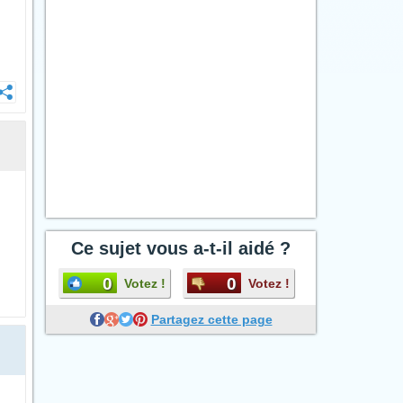
Ce sujet vous a-t-il aidé ?
0
0
Votez !
Votez !
Partagez cette page