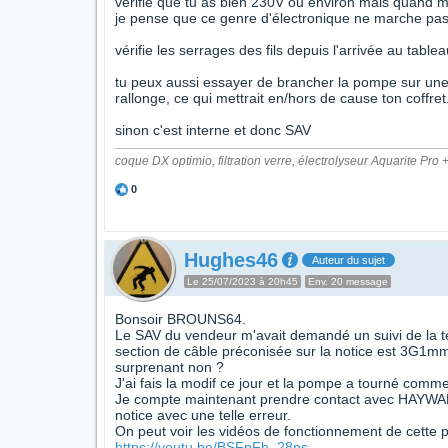
vérifie que tu as bien 230V ou environ mais quand
je pense que ce genre d'électronique ne marche pas
vérifie les serrages des fils depuis l'arrivée au tabl
tu peux aussi essayer de brancher la pompe sur une 
rallonge, ce qui mettrait en/hors de cause ton coffret
sinon c'est interne et donc SAV
coque DX optimio, filtration verre, électrolyseur Aquarite 
0
Hughes46
Auteur du sujet
Le 25/07/2023 à 20h45
Env. 20 message
Bonsoir BROUNS64.
Le SAV du vendeur m'avait demandé un suivi de la te
section de câble préconisée sur la notice est 3G1
surprenant non ?
J'ai fais la modif ce jour et la pompe a tourné comme 
Je compte maintenant prendre contact avec HAYWARD, m
notice avec une telle erreur.
On peut voir les vidéos de fonctionnement de cette p
https://youtu.be/BSFnFh_28ps