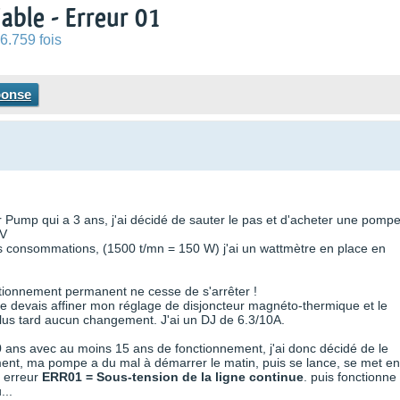
able - Erreur 01
6.759 fois
ponse
ump qui a 3 ans, j'ai décidé de sauter le pas et d'acheter une pomp
CV
es consommations, (1500 t/mn = 150 W) j'ai un wattmètre en place en
ctionnement permanent ne cesse de s'arrêter !
e devais affiner mon réglage de disjoncteur magnéto-thermique et le
plus tard aucun changement. J'ai un DJ de 6.3/10A.
 ans avec au moins 15 ans de fonctionnement, j'ai donc décidé de le
ent, ma pompe a du mal à démarrer le matin, puis se lance, se met en
 erreur
ERR01 = Sous-tension de la ligne continue
. puis fonctionne
...