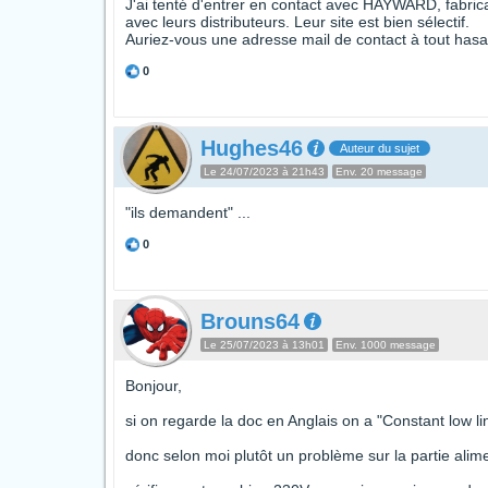
J'ai tenté d'entrer en contact avec HAYWARD, fabri
avec leurs distributeurs. Leur site est bien sélectif.
Auriez-vous une adresse mail de contact à tout hasa
0
Hughes46
Auteur du sujet
Le 24/07/2023 à 21h43
Env. 20 message
"ils demandent" ...
0
Brouns64
Le 25/07/2023 à 13h01
Env. 1000 message
Bonjour,
si on regarde la doc en Anglais on a "Constant low li
donc selon moi plutôt un problème sur la partie alime