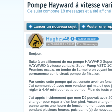
Pompe Hayward à vitesse vari
Ce sujet comporte 18 messages et a été affiché 
Lancer un
nouveau sujet
Poster une
ré
Hughes46
Auteur du sujet
Le 22/07/2023 à 16h01
Env. 20 message
Bonjour.
Suite à un sifflement de ma pompe HAYWARD Super P
HAYWARD à vitesse variable. Super Pump VSTD 1
Premiers essais, on tombe de l'armoire en voyant l
permanence sur le circuit pompe de filtration.
Par contre cette pompe qui est censée avoir un fon
J'ai communiqué avec mon vendeur qui m'a dit que j
régler à 4.4A mini pour cette pompe. Plein de tests 
J'ai appris incidemment que mon DJ pouvait avoir 20
changer pour repartir d'un bon pied. Aucun changem
panne après une heure de fonctionnement avec une
pendant plusieurs heures, puis panne(s) de nouveau