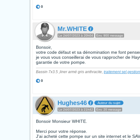
0
Mr.WHITE
Le 24/07/2023 à 20h04
Env. 900 message
Bonsoir,
votre code défaut et sa dénomination me font penser 
je vous vous conseillerai de vous rapprocher de Hayw
garantie de votre pompe.
Bassin 7x3.5 ,liner armé gris anthracite,
traitement sel
,
gestio
0
Hughes46
Auteur du sujet
Le 24/07/2023 à 21h42
Env. 20 message
Bonsoir Monsieur WHITE.
Merci pour votre réponse.
J'ai acheté cette pompe sur un site internet et le SAV