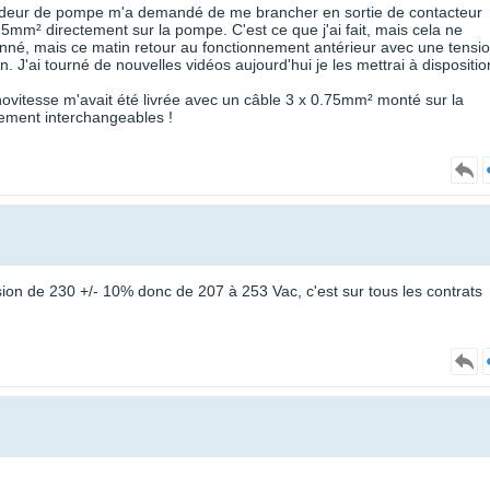
ndeur de pompe m'a demandé de me brancher en sortie de contacteur
5mm² directement sur la pompe. C'est ce que j'ai fait, mais cela ne
nné, mais ce matin retour au fonctionnement antérieur avec une tensi
. J'ai tourné de nouvelles vidéos aujourd'hui je les mettrai à dispositio
esse m'avait été livrée avec un câble 3 x 0.75mm² monté sur la
ment interchangeables !
sion de 230 +/- 10% donc de 207 à 253 Vac, c'est sur tous les contrats