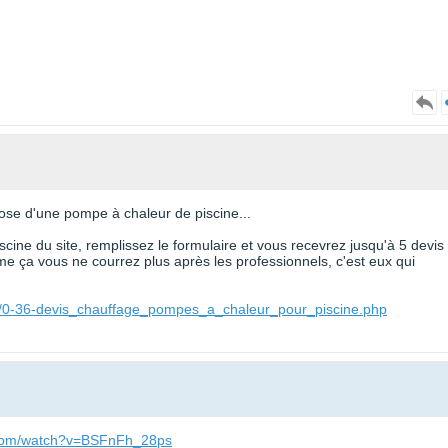
pose d'une pompe à chaleur de piscine...
cine du site, remplissez le formulaire et vous recevrez jusqu'à 5 devis
e ça vous ne courrez plus après les professionnels, c'est eux qui
ne/0-36-devis_chauffage_pompes_a_chaleur_pour_piscine.php
.com/watch?v=BSFnFh_28ps