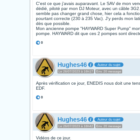
C'est ce que j'avais auparavant. Le SAV de mon ve
dédié, piloté par mon DJ Moteur, avec un câble 3G2.
semble pas changer grand chose, hier cela a fonctio
pourtant correcte (230 à 235 Vac). J'y perds mon latin
dès que possible.
Mon ancienne pompe "HAYWARD Super Pump" monovit
pompe. HAYWARD dit que ces 2 pompes sont directe
0
Hughes46
Auteur du sujet
Le 26/07/2023 à 16h17
Env. 20 message
Après vérification ce jour, ENEDIS nous doit une ten
EDF.
0
Hughes46
Auteur du sujet
Le 26/07/2023 à 16h42
Env. 20 message
Vidéos de ce jour.