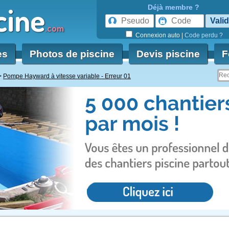
cine
Déjà membre ?
.com
Connexion auto
|
Code perdu ?
es
Photos de piscine
Devis piscine
F
Pompe Hayward à vitesse variable - Erreur 01