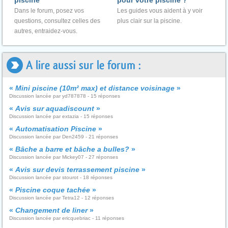
piscine"
pour votre piscine ?
Dans le forum, posez vos
Les guides vous aident à y voir
questions, consultez celles des
plus clair sur la piscine.
autres, entraidez-vous.
A lire aussi sur le forum :
«
Mini piscine (10m² max) et distance voisinage
»
Discussion lancée par yd787878 - 15 réponses
«
Avis sur aquadiscount
»
Discussion lancée par extazia - 15 réponses
«
Automatisation Piscine
»
Discussion lancée par Den2459 - 21 réponses
«
Bâche a barre et bâche a bulles?
»
Discussion lancée par Mickey07 - 27 réponses
«
Avis sur devis terrassement piscine
»
Discussion lancée par stourot - 18 réponses
«
Piscine coque tachée
»
Discussion lancée par Tetra12 - 12 réponses
«
Changement de liner
»
Discussion lancée par ericquebriac - 11 réponses