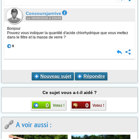
Concoursjarrrive
Le 28/06/2026 à 22h35
Bonjour
Pouvez vous indiquer la quantité d'acide chlorhydrique que vous mettez
dans le filtre et la masse de verre ?
0
Nouveau sujet
Répondre
Ce sujet vous a-t-il aidé ?
0
0
Votez !
Votez !
A voir aussi :