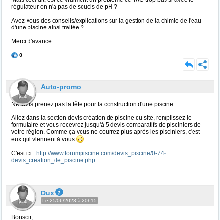
Mais ceci dit, est-ce vraiment un problème ce TAC trop bas si avec le
régulateur on n'a pas de soucis de pH ?
Avez-vous des conseils/explications sur la gestion de la chimie de l'eau
d'une piscine ainsi traitée ?
Merci d'avance.
0
Auto-promo
Ne vous prenez pas la tête pour la construction d'une piscine...
Allez dans la section devis création de piscine du site, remplissez le
formulaire et vous recevrez jusqu'à 5 devis comparatifs de pisciniers de
votre région. Comme ça vous ne courrez plus après les pisciniers, c'est
eux qui viennent à vous
C'est ici :
http://www.forumpiscine.com/devis_piscine/0-74-
devis_creation_de_piscine.php
Dux
Le 25/06/2023 à 20h15
Bonsoir,