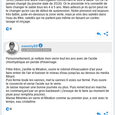
Sinon j'avais une autre interrogation concernant le filtre à sable. On ne l'a
jamais changé (la piscine date de 2016). Or le pisciniste m'a conseillé de
faire changer le sable tous les 4 à 5 ans. Mais ailleurs je lis qu'on peut ne
le changer qu'en cas de début de surpression. Notre pression est toujours
très faible, juste en-dessous la zone verte, mais je vois des saletés dans
l'eau du filtre, saletés qui ne partent pas même en faisant un contre-
lavage et rinçage.
0
sweety69
Le 26/06/2023 à 22h17
Personnellement, je nettoie mon verre tout les ans avec de l'acide
chlorhydrique en peride d'hivernage.
Filtre triton, j'arrête la filtration, ouvre le robinet d'évacuation d'air pour
faire entrer de l'air et baisser le niveau d'eau jusqu'au au dessus du media
filtrant.
Puis ferme toute les vannes, met la vannes 6 voies sur fermé. Puis ouvre
le couvercle et verse l'acide sur le verre.
Je laisse reposer une bonne journée ou plus. Puis remet tout en marche
en commançant par un gros backwash ( j'essaye de le faire au moment de
pluie pour remplirla piscine).
Masse filtrantes en verre et filtration comme au premier jour, a voir avec le
temps, eau cristalline.
0