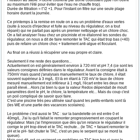
Filtration au sable. Piscine couverte par dôme coulissant (que l'on ouvre
au maximum l'été pour éviter que l'eau ne chauffe trop).
Durée de filtration = t°/2 +1. Pour l'instant on filtre sur une seule plage
horaire durant la journée.
Ce printemps à la remise en route on a eu un problème d'eaux vertes
(suite à soucis d'injecteur et fuite au niveau du régulateur, on a tout
réparé) qui ne partait pas après un premier nettoyage et un chlore choc.
On a fait analyser l'eau chez un pisciniste et re-étalonné les sondes du
régulateur, on nous a dit de faire remonter le TAC qui était trop bas (<40)
puis de refaire un chlore choc + traitement anti-algue et floculant.
Au final on a réussi à récupérer une eau propre et claire.
Seulement il me reste des questions...
Actuellement on est généralement environ à 720 mV et pH 7,4 (ce sont les
valeurs consignes définies dans le régulateur. Avant la consigne était à
750mV mais quand j'analysais manuellement le taux de chlore, il était
souvent supérieur à 3 mg/L. Et là en étant à 720 mV le taux de chlore
mesuré manuellement est inférieur à 1 mg/L l'écart entre les deux me
paraît élevé... Alors j'ai bien lu que la valeur Redox dépendait de moult
paramètres dont le pH, le chlore, la température etc... Mais du coup c'est
un poil compliqué de savoir quoi faire.
C'est une piscine très peu utilisée sauf quand les petits-enfants sont là
(les WE et une partie des vacances scolaires).
Le problème c'est aussi le TAC : sur la bandelette on est entre 0 et
40mg/L. J'ai lu qu'il fallait le remonter progressivement en coupant le
régulateur. Mais j'ai l'impression que dès qu'on relance le régulateur il
corrige le pH trop élevé et le TAC rechute... (le TAC + faisant remonter le
pH et le pH- fait chuter le TAC, c'est un peu le serpent qui se mord la
queue).