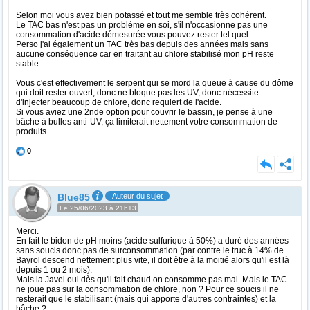
Selon moi vous avez bien potassé et tout me semble très cohérent.
Le TAC bas n'est pas un problème en soi, s'il n'occasionne pas une
consommation d'acide démesurée vous pouvez rester tel quel.
Perso j'ai également un TAC très bas depuis des années mais sans
aucune conséquence car en traitant au chlore stabilisé mon pH reste
stable.
Vous c'est effectivement le serpent qui se mord la queue à cause du dôme
qui doit rester ouvert, donc ne bloque pas les UV, donc nécessite
d'injecter beaucoup de chlore, donc requiert de l'acide.
Si vous aviez une 2nde option pour couvrir le bassin, je pense à une
bâche à bulles anti-UV, ça limiterait nettement votre consommation de
produits.
0
Blue85
Auteur du sujet
Le 25/06/2023 à 21h13
Merci.
En fait le bidon de pH moins (acide sulfurique à 50%) a duré des années
sans soucis donc pas de surconsommation (par contre le truc à 14% de
Bayrol descend nettement plus vite, il doit être à la moitié alors qu'il est là
depuis 1 ou 2 mois).
Mais la Javel oui dès qu'il fait chaud on consomme pas mal. Mais le TAC
ne joue pas sur la consommation de chlore, non ? Pour ce soucis il ne
resterait que le stabilisant (mais qui apporte d'autres contraintes) et la
bâche ?