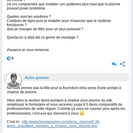
ou incliné ?
j'ai cru comprendre que installer ces systèmes plus haut que la piscine
pouvait poser problème.
Quelles sont les solutions ?
Combien de tapis puis-je installer pour m'assurer que le système
fonctionne ?
dois-je changer de filtre pour un plus puissant ?
Quelqu'un à déjà fait ce genre de montage ?
d'avance je vous remercie
0
Auto-promo
Ne vous prenez pas la tête pour la fourniture et/ou pose d'une pompe à
chaleur de piscine...
Allez dans la section devis pompes à chaleur pour piscine du site,
remplissez le formulaire et vous recevrez jusqu'à 5 devis comparatifs de
professionnels de votre région. Comme ça vous ne courrez plus après les
professionnels, c'est eux qui viennent à vous
C'est ici :
http://www.forumpiscine.com/devis_piscine/0-36-
devis_chauffage_pompes_a_chaleur_pour_piscine.php