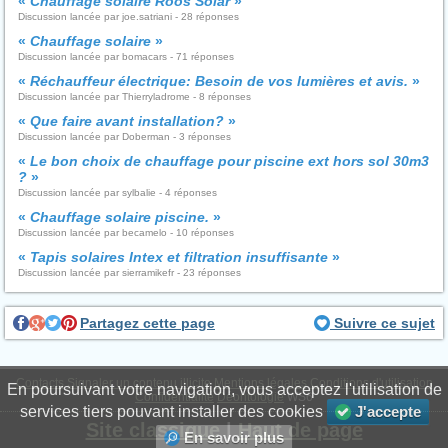
«
Chauffage solaire Roos Solar
»
Discussion lancée par joe.satriani - 28 réponses
«
Chauffage solaire
»
Discussion lancée par bomacars - 71 réponses
«
Réchauffeur électrique: Besoin de vos lumières et avis.
»
Discussion lancée par Thierryladrome - 8 réponses
«
Que faire avant installation?
»
Discussion lancée par Doberman - 3 réponses
«
Le bon choix de chauffage pour piscine ext hors sol 30m3
?
»
Discussion lancée par sylbalie - 4 réponses
«
Chauffage solaire piscine.
»
Discussion lancée par becamelo - 10 réponses
«
Tapis solaires Intex et filtration insuffisante
»
Discussion lancée par sierramikefr - 23 réponses
Partagez cette page
Suivre ce sujet
Contacts
Signaler un contenu illicite
Mentions légales
Conditions d'utilisation
En poursuivant votre navigation, vous acceptez l'utilisation de
Confidentialité
Déontologie
WS6
services tiers pouvant installer des cookies
J'accepte
Site classique
|
Haut de page
En savoir plus