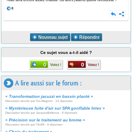
l'eau sera encore assez chaude. Ou alors j'attend quelle refroidisse ?
0
Nouveau sujet
Répondre
Ce sujet vous a-t-il aidé ?
0
0
Votez !
Votez !
A lire aussi sur le forum :
«
Transformation jacuzzi en bassin planté
»
Discussion lancée par Cro-Magnon - 13 réponses
«
Mystérieuse fuite d'air sur SPA gonflable Intex
»
Discussion lancée par JacquesBellevue - 9 réponses
«
Précision sur le traitement au brome
»
Discussion lancée par Ykz69 - 9 réponses
«
Choix du traitement
»