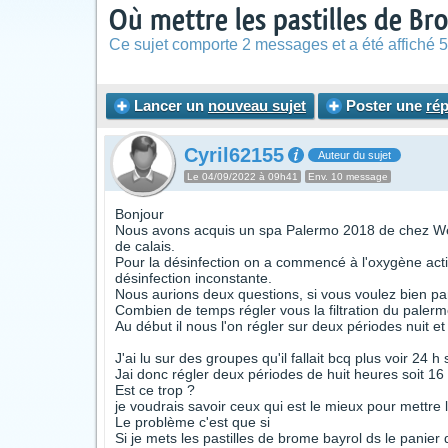
Où mettre les pastilles de Br
Ce sujet comporte 2 messages et a été affiché 5
Lancer un
nouveau sujet
Poster une
ré
Cyril62155
Auteur du sujet
Le 04/09/2022 à 09h41
Env. 10 message
Bonjour
Nous avons acquis un spa Palermo 2018 de chez Well
de calais.
Pour la désinfection on a commencé à l'oxygène actif 
désinfection inconstante.
Nous aurions deux questions, si vous voulez bien pa
Combien de temps régler vous la filtration du palerm
Au début il nous l'on régler sur deux périodes nuit et
J'ai lu sur des groupes qu'il fallait bcq plus voir 24 h 
Jai donc régler deux périodes de huit heures soit 16 
Est ce trop ?
je voudrais savoir ceux qui est le mieux pour mettre
Le problème c'est que si
Si je mets les pastilles de brome bayrol ds le panier