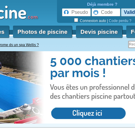
cine
Déjà membre ?
.com
Connexion auto
|
Code perdu ?
es
Photos de piscine
Devis piscine
F
Brome ds un spa Wellis ?