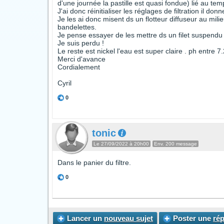
d'une journée la pastille est quasi fondue) lié au temp
J'ai donc réinitialiser les réglages de filtration il donn
Je les ai donc misent ds un flotteur diffuseur au mili
bandelettes.
Je pense essayer de les mettre ds un filet suspendu de
Je suis perdu !
Le reste est nickel l'eau est super claire . ph entre 7
Merci d'avance
Cordialement
Cyril
0
tonic
Le 27/09/2022 à 20h00
Env. 200 message
Dans le panier du filtre.
0
Lancer un
nouveau sujet
Poster une
ré