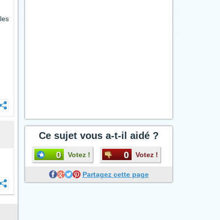
les
Ce sujet vous a-t-il aidé ?
0
0
Votez !
Votez !
Partagez cette page