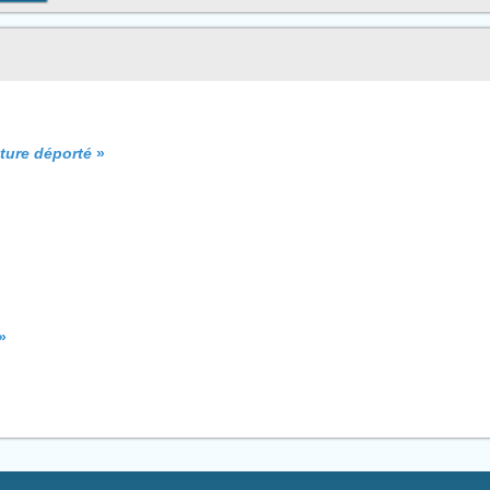
ture déporté
»
»