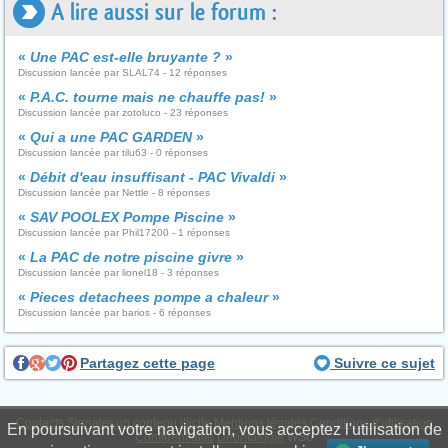
A lire aussi sur le forum :
«
Une PAC est-elle bruyante ?
»
Discussion lancée par SLAL74 - 12 réponses
«
P.A.C. tourne mais ne chauffe pas!
»
Discussion lancée par zotoluco - 23 réponses
«
Qui a une PAC GARDEN
»
Discussion lancée par tilu63 - 0 réponses
«
Débit d'eau insuffisant - PAC Vivaldi
»
Discussion lancée par Nettle - 8 réponses
«
SAV POOLEX Pompe Piscine
»
Discussion lancée par Phil17200 - 1 réponses
«
La PAC de notre piscine givre
»
Discussion lancée par lionel18 - 3 réponses
«
Pieces detachees pompe a chaleur
»
Discussion lancée par barios - 6 réponses
Partagez cette page
Suivre ce sujet
Contacts
Signaler un contenu illicite
Mentions légales
Conditions d'utilisation
En poursuivant votre navigation, vous acceptez l'utilisation de
Confidentialité
Déontologie
WS6