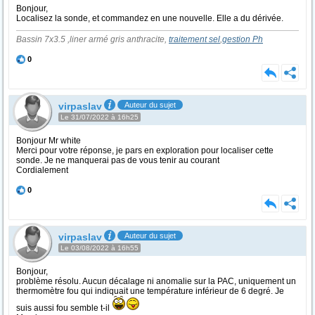
Bonjour,
Localisez la sonde, et commandez en une nouvelle. Elle a du dérivée.
Bassin 7x3.5 ,liner armé gris anthracite,
traitement sel
,
gestion Ph
0
virpaslav
Auteur du sujet
Le 31/07/2022 à 16h25
Bonjour Mr white
Merci pour votre réponse, je pars en exploration pour localiser cette
sonde. Je ne manquerai pas de vous tenir au courant
Cordialement
0
virpaslav
Auteur du sujet
Le 03/08/2022 à 16h55
Bonjour,
problème résolu. Aucun décalage ni anomalie sur la PAC, uniquement un
thermomètre fou qui indiquait une température inférieur de 6 degré. Je
suis aussi fou semble t-il