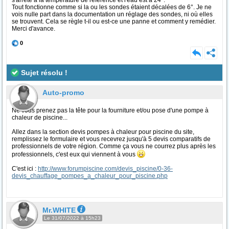
s'arrête à la température de référence et l'eau est à 24°.
Tout fonctionne comme si la ou les sondes étaient décalées de 6°. Je ne
vois nulle part dans la documentation un réglage des sondes, ni où elles
se trouvent. Cela se règle t-il ou est-ce une panne et comment y remédier.
Merci d'avance.
0
Sujet résolu !
Auto-promo
Ne vous prenez pas la tête pour la fourniture et/ou pose d'une pompe à
chaleur de piscine...
Allez dans la section devis pompes à chaleur pour piscine du site,
remplissez le formulaire et vous recevrez jusqu'à 5 devis comparatifs de
professionnels de votre région. Comme ça vous ne courrez plus après les
professionnels, c'est eux qui viennent à vous
C'est ici :
http://www.forumpiscine.com/devis_piscine/0-36-
devis_chauffage_pompes_a_chaleur_pour_piscine.php
Mr.WHITE
Le 31/07/2022 à 15h23