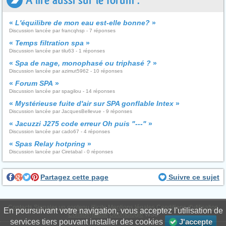
A lire aussi sur le forum :
«
L'équilibre de mon eau est-elle bonne?
»
Discussion lancée par francqhsp - 7 réponses
«
Temps filtration spa
»
Discussion lancée par tilu63 - 1 réponses
«
Spa de nage, monophasé ou triphasé ?
»
Discussion lancée par azimut5962 - 10 réponses
«
Forum SPA
»
Discussion lancée par spagilou - 14 réponses
«
Mystérieuse fuite d'air sur SPA gonflable Intex
»
Discussion lancée par JacquesBellevue - 9 réponses
«
Jacuzzi J275 code erreur Oh puis "---"
»
Discussion lancée par cado67 - 4 réponses
«
Spas Relay hotpring
»
Discussion lancée par Ciretabal - 0 réponses
Partagez cette page
Suivre ce sujet
Contacts
Signaler un contenu illicite
Mentions légales
Conditions d'utilisation
En poursuivant votre navigation, vous acceptez l'utilisation de
Confidentialité
Déontologie
WS6
services tiers pouvant installer des cookies
J'accepte