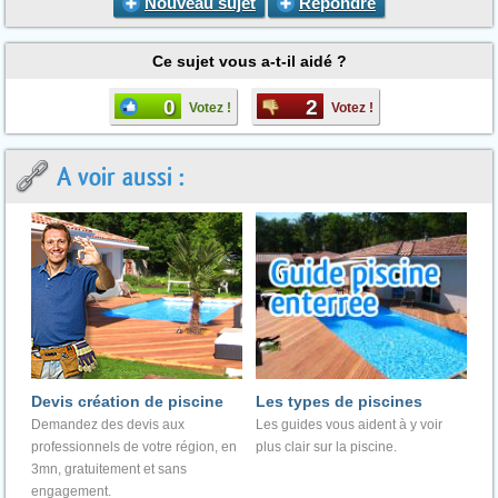
Nouveau sujet
Répondre
Ce sujet vous a-t-il aidé ?
0
2
Votez !
Votez !
A voir aussi :
Devis création de piscine
Les types de piscines
Demandez des devis aux
Les guides vous aident à y voir
professionnels de votre région, en
plus clair sur la piscine.
3mn, gratuitement et sans
engagement.