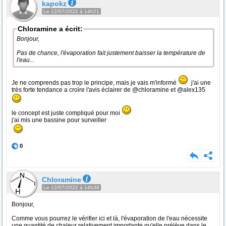
kapokz
Le 12/07/2022 à 14h21
Chloramine a écrit:
Bonjour,
Pas de chance, l'évaporation fait justement baisser la température de
l'eau...
Je ne comprends pas trop le principe, mais je vais m'informé
j'ai une
très forte tendance a croire l'avis éclairer de @chloramine et @alex135
le concept est juste compliqué pour moi
j'ai mis une bassine pour surveiller
0
Chloramine
Le 12/07/2022 à 14h38
Bonjour,
Comme vous pourrez le vérifier ici et là, l'évaporation de l'eau nécessite
une quantité de chaleur relativement importante qu'elle prélève dans le