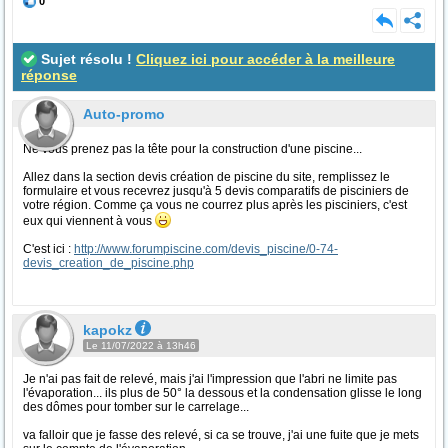
0
Sujet résolu !
Cliquez ici pour accéder à la meilleure
réponse
Auto-promo
Ne vous prenez pas la tête pour la construction d'une piscine...
Allez dans la section devis création de piscine du site, remplissez le
formulaire et vous recevrez jusqu'à 5 devis comparatifs de pisciniers de
votre région. Comme ça vous ne courrez plus après les pisciniers, c'est
eux qui viennent à vous
C'est ici :
http://www.forumpiscine.com/devis_piscine/0-74-
devis_creation_de_piscine.php
kapokz
Le 11/07/2022 à 13h46
Je n'ai pas fait de relevé, mais j'ai l'impression que l'abri ne limite pas
l'évaporation... ils plus de 50° la dessous et la condensation glisse le long
des dômes pour tomber sur le carrelage...
va falloir que je fasse des relevé, si ca se trouve, j'ai une fuite que je mets