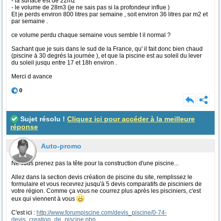
- la surface est de 22m2
- le volume de 28m3 (je ne sais pas si la profondeur influe )
Et je perds environ 800 litres par semaine , soit environ 36 litres par m2 et
par semaine .
ce volume perdu chaque semaine vous semble t il normal ?
Sachant que je suis dans le sud de la France, qu' il fait donc bien chaud
(piscine à 30 degrés la journée ), et que la piscine est au soleil du lever
du soleil jusqu entre 17 et 18h environ .
Merci d avance
0
Sujet résolu !
Cliquez ici pour accéder à la meilleure
réponse
Auto-promo
Ne vous prenez pas la tête pour la construction d'une piscine...
Allez dans la section devis création de piscine du site, remplissez le
formulaire et vous recevrez jusqu'à 5 devis comparatifs de pisciniers de
votre région. Comme ça vous ne courrez plus après les pisciniers, c'est
eux qui viennent à vous
C'est ici :
http://www.forumpiscine.com/devis_piscine/0-74-
devis_creation_de_piscine.php