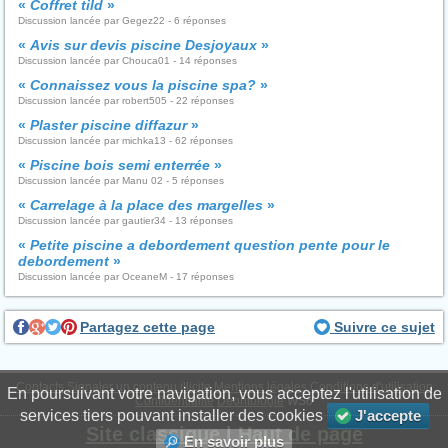
«
Coffret tild
»
Discussion lancée par Gegez22 - 6 réponses
«
Avis sur devis piscine Desjoyaux
»
Discussion lancée par Chouca01 - 14 réponses
«
Connaissez vous la piscine spa?
»
Discussion lancée par robert505 - 22 réponses
«
Plaster piscine diffazur
»
Discussion lancée par michka13 - 62 réponses
«
Piscine bois semi enterrée
»
Discussion lancée par Manu 02 - 5 réponses
«
Carrelage à la place des margelles
»
Discussion lancée par gautier34 - 13 réponses
«
Petite piscine a debordement question pente pour le
debordement
»
Discussion lancée par OceaneM - 17 réponses
Partagez cette page
Suivre ce sujet
Contacts
Signaler un contenu illicite
Mentions légales
Conditions d'utilisation
En poursuivant votre navigation, vous acceptez l'utilisation de
Confidentialité
Déontologie
WS6
services tiers pouvant installer des cookies
J'accepte
Site classique
|
Haut de page
En savoir plus