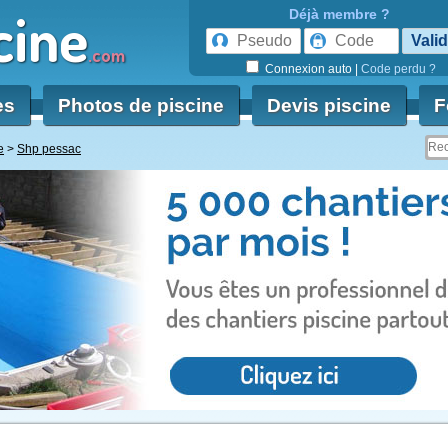
cine
Déjà membre ?
.com
Connexion auto
|
Code perdu ?
es
Photos de piscine
Devis piscine
F
e
Shp pessac