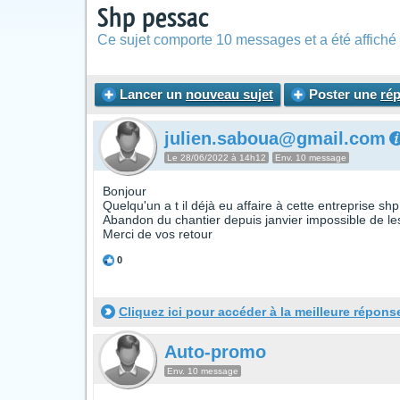
Shp pessac
Ce sujet comporte 10 messages et a été affiché 
Lancer un
nouveau sujet
Poster une
ré
julien.saboua@gmail.com
Le 28/06/2022 à 14h12
Env. 10 message
Bonjour
Quelqu'un a t il déjà eu affaire à cette entreprise sh
Abandon du chantier depuis janvier impossible de les 
Merci de vos retour
0
Cliquez ici pour accéder à la meilleure répons
Auto-promo
Env. 10 message