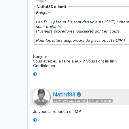
Nathd33 a écrit:
Bonjour,
Les D....l père et fils sont des voleurs (SHP) : cha
sous-traitants.
Plusieurs procédures judiciaires sont en cours.
Pour les futurs acquéreurs de piscines : A FUIR !
Bonjour
Vous avez eu à faire à eux ? Vous l ont ils fini?
Cordialement
0
Nathd33
Le 04/09/2022 à 21h09
Env. 10 message
Je vous ai répondu en MP
0