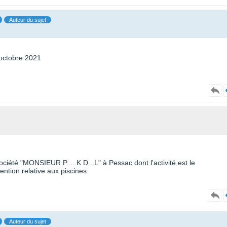
Auteur du sujet
 octobre 2021
iété "MONSIEUR P.....K D...L" à Pessac dont l'activité est le
ntion relative aux piscines.
Auteur du sujet