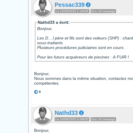
Pessac339
Le 13/09/2025 à 14h36
Env. 10 message
Nathd33 a écrit:
Bonjour,
Les D....l père et fils sont des voleurs (SHP) : cha
sous-traitants.
Plusieurs procédures judiciaires sont en cours.
Pour les futurs acquéreurs de piscines : A FUIR !
Bonjour,
Nous sommes dans la même situation, contactez nous,
compétentes.
0
Nathd33
Le 14/09/2025 à 09h50
Env. 10 message
Bonjour,