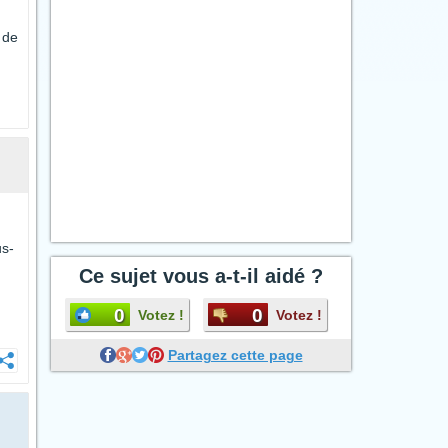
 de
us-
Ce sujet vous a-t-il aidé ?
0
0
Votez !
Votez !
Partagez cette page