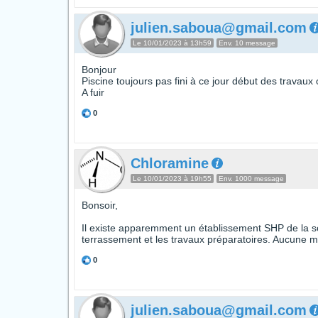
julien.saboua@gmail.com
Le 10/01/2023 à 13h59
Env. 10 message
Bonjour
Piscine toujours pas fini à ce jour début des travaux
A fuir
0
Chloramine
Le 10/01/2023 à 19h55
Env. 1000 message
Bonsoir,
Il existe apparemment un établissement SHP de la soc
terrassement et les travaux préparatoires. Aucune me
0
julien.saboua@gmail.com