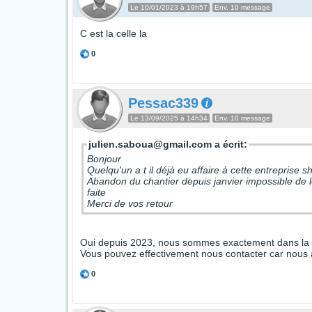
Le 10/01/2023 à 19h57
Env. 10 message
C est la celle la
0
Pessac339
Le 13/09/2025 à 14h34
Env. 10 message
julien.saboua@gmail.com a écrit:
Bonjour
Quelqu'un a t il déjà eu affaire à cette entreprise 
Abandon du chantier depuis janvier impossible de le
faite
Merci de vos retour
Oui depuis 2023, nous sommes exactement dans la mê
Vous pouvez effectivement nous contacter car nous al
0