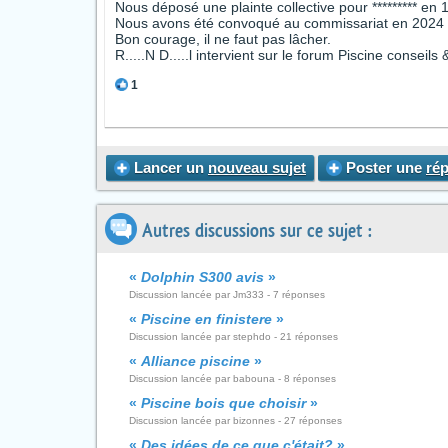
Nous déposé une plainte collective pour ********* en 
Nous avons été convoqué au commissariat en 2024 ma
Bon courage, il ne faut pas lâcher.
R.....N D.....l intervient sur le forum Piscine conseil
1
Lancer un
nouveau sujet
Poster une
ré
Autres discussions sur ce sujet :
«
Dolphin S300 avis
»
Discussion lancée par Jm333 - 7 réponses
«
Piscine en finistere
»
Discussion lancée par stephdo - 21 réponses
«
Alliance piscine
»
Discussion lancée par babouna - 8 réponses
«
Piscine bois que choisir
»
Discussion lancée par bizonnes - 27 réponses
«
Des idées de ce que c'était?
»