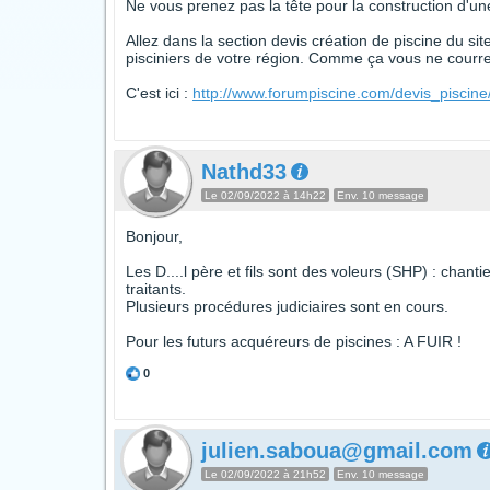
Ne vous prenez pas la tête pour la construction d'une
Allez dans la section devis création de piscine du si
pisciniers de votre région. Comme ça vous ne courrez
C'est ici :
http://www.forumpiscine.com/devis_piscine
Nathd33
Le 02/09/2022 à 14h22
Env. 10 message
Bonjour,
Les D....l père et fils sont des voleurs (SHP) : chan
traitants.
Plusieurs procédures judiciaires sont en cours.
Pour les futurs acquéreurs de piscines : A FUIR !
0
julien.saboua@gmail.com
Le 02/09/2022 à 21h52
Env. 10 message