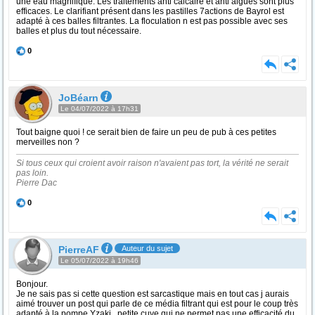
une eau magnifique. Les traitements anti calcaire et anti algues sont plus
efficaces. Le clarifiant présent dans les pastilles 7actions de Bayrol est
adapté à ces balles filtrantes. La floculation n est pas possible avec ses
balles et plus du tout nécessaire.
0
JoBéarn
Le 04/07/2022 à 17h31
Tout baigne quoi ! ce serait bien de faire un peu de pub à ces petites
merveilles non ?
Si tous ceux qui croient avoir raison n'avaient pas tort, la vérité ne serait
pas loin.
Pierre Dac
0
PierreAF
Auteur du sujet
Le 05/07/2022 à 19h46
Bonjour.
Je ne sais pas si cette question est sarcastique mais en tout cas j aurais
aimé trouver un post qui parle de ce média filtrant qui est pour le coup très
adapté à la pompe Yzaki , petite cuve qui ne permet pas une efficacité du