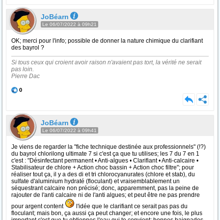
JoBéarn
Le 06/07/2022 à 09h21
OK; merci pour l'info; possible de donner la nature chimique du clarifiant
des bayrol ?
Si tous ceux qui croient avoir raison n'avaient pas tort, la vérité ne serait
pas loin.
Pierre Dac
0
JoBéarn
Le 06/07/2022 à 09h41
Je viens de regarder la "fiche technique destinée aux professionnels" (!?)
du bayrol chlorilong ultimate 7 si c'est ça que tu utilises; les 7 du 7 en 1
c'est : "Désinfectant permanent • Anti-algues • Clarifiant • Anti-calcaire •
Stabilisateur de chlore + Action choc bassin + Action choc filtre"; pour
réaliser tout ça, il y a des di et tri chlorocyanurates (chlore et stab), du
sulfate d'aluminium hydraté (floculant) et vraisemblablement un
séquestrant calcaire non précisé; donc, apparemment, pas la peine de
rajouter de l'anti calcaire ni de l'anti algues; et peut être ne pas prendre
pour argent content
l'idée que le clarifiant ce serait pas pas du
floculant; mais bon, ça aussi ça peut changer; et encore une fois, le plus