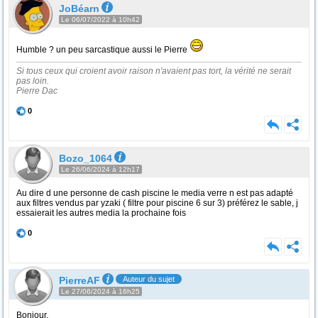
JoBéarn
Le 06/07/2022 à 10h42
Humble ? un peu sarcastique aussi le Pierre
Si tous ceux qui croient avoir raison n'avaient pas tort, la vérité ne serait
pas loin.
Pierre Dac
0
Bozo_1064
Le 26/06/2024 à 12h17
Au dire d une personne de cash piscine le media verre n est pas adapté
aux filtres vendus par yzaki ( filtre pour piscine 6 sur 3) préférez le sable, j
essaierait les autres media la prochaine fois
0
PierreAF
Auteur du sujet
Le 27/06/2024 à 16h25
Bonjour,