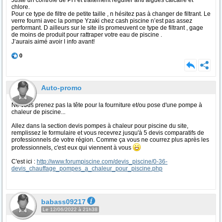
Juste un contrôle de PH et traitement régulier anti algues calcaire et
chlore.
Pour ce type de filtre de petite taille , n hésitez pas à changer de filtrant. Le
verre fourni avec la pompe Yzaki chez cash piscine n’est pas assez
performant. D ailleurs sur le site ils promeuvent ce type de filtrant , gage
de moins de produit pour rattraper votre eau de piscine .
J’aurais aimé avoir l info avant!
0
Auto-promo
Ne vous prenez pas la tête pour la fourniture et/ou pose d'une pompe à
chaleur de piscine...
Allez dans la section devis pompes à chaleur pour piscine du site,
remplissez le formulaire et vous recevrez jusqu'à 5 devis comparatifs de
professionnels de votre région. Comme ça vous ne courrez plus après les
professionnels, c'est eux qui viennent à vous
C'est ici :
http://www.forumpiscine.com/devis_piscine/0-36-
devis_chauffage_pompes_a_chaleur_pour_piscine.php
babass09217
Le 12/06/2022 à 21h38