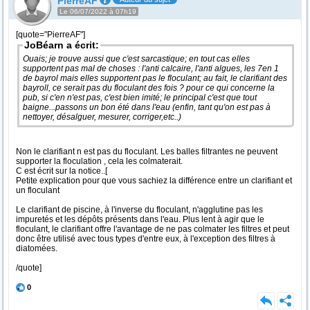
PierreAF
Le 06/07/2022 à 07h19
[quote="PierreAF"]
JoBéarn a écrit:
Ouais; je trouve aussi que c'est sarcastique; en tout cas elles
supportent pas mal de choses : l'anti calcaire, l'anti algues, les 7en 1
de bayrol mais elles supportent pas le floculant; au fait, le clarifiant des
bayroll, ce serait pas du floculant des fois ? pour ce qui concerne la
pub, si c'en n'est pas, c'est bien imité; le principal c'est que tout
baigne...passons un bon été dans l'eau (enfin, tant qu'on est pas à
nettoyer, désalguer, mesurer, corriger,etc..)
Non le clarifiant n est pas du floculant. Les balles filtrantes ne peuvent
supporter la floculation , cela les colmaterait.
C est écrit sur la notice..[
Petite explication pour que vous sachiez la différence entre un clarifiant et
un floculant
Le clarifiant de piscine, à l'inverse du floculant, n'agglutine pas les
impuretés et les dépôts présents dans l'eau. Plus lent à agir que le
floculant, le clarifiant offre l'avantage de ne pas colmater les filtres et peut
donc être utilisé avec tous types d'entre eux, à l'exception des filtres à
diatomées.
/quote]
0