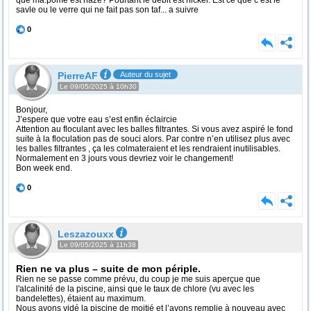
que ma.pome est naze? Pourtant le débit est nickel. Est ce que c est le
savle ou le verre qui ne fait pas son taf... a suivre
0
PierreAF
Auteur du sujet
Le 09/05/2025 à 10h30
Bonjour,
J’espere que votre eau s’est enfin éclaircie
Attention au floculant avec les balles filtrantes. Si vous avez aspiré le fond
suite à la floculation pas de souci alors. Par contre n’en utilisez plus avec
les balles filtrantes , ça les colmateraient et les rendraient inutilisables.
Normalement en 3 jours vous devriez voir le changement!
Bon week end.
0
Leszazouxx
Le 09/05/2025 à 11h38
Rien ne va plus – suite de mon périple.
Rien ne se passe comme prévu, du coup je me suis aperçue que
l'alcalinité de la piscine, ainsi que le taux de chlore (vu avec les
bandelettes), étaient au maximum.
Nous avons vidé la piscine de moitié et l’avons remplie à nouveau avec