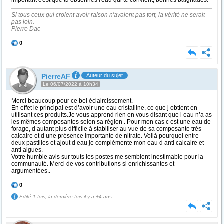
important c'est que tu obtiennes l'eau qui te convient; bonnes baignades.
Si tous ceux qui croient avoir raison n'avaient pas tort, la vérité ne serait
pas loin.
Pierre Dac
0
PierreAF
Auteur du sujet
Le 06/07/2022 à 10h34
Merci beaucoup pour ce bel éclaircissement.
En effet le principal est d’avoir une eau cristalline, ce que j obtient en
utilisant ces produits.Je vous apprend rien en vous disant que l eau n’a as
les mêmes composantes selon sa région . Pour mon cas c est une eau de
forage, d autant plus difficile à stabiliser au vue de sa composante très
calcaire et d une présence importante de nitrate. Voilà pourquoi entre
deux pastilles et ajout d eau je complémente mon eau d anti calcaire et
anti algues.
Votre humble avis sur touts les postes me semblent inestimable pour la
communauté. Merci de vos contributions si enrichissantes et
argumentées..
0
Edité 1 fois, la dernière fois il y a +4 ans.