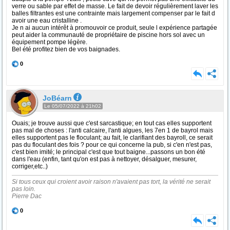
verre ou sable par effet de masse. Le fait de devoir régulièrement laver les
balles filtrantes est une contrainte mais largement compenser par le fait d
avoir une eau cristalline .
Je n ai aucun intérêt à promouvoir ce produit, seule l expérience partagée
peut aider la communauté de propriétaire de piscine hors sol avec un
équipement pompe légère.
Bel été profitez bien de vos baignades.
0
JoBéarn
Le 05/07/2022 à 21h02
Ouais; je trouve aussi que c'est sarcastique; en tout cas elles supportent
pas mal de choses : l'anti calcaire, l'anti algues, les 7en 1 de bayrol mais
elles supportent pas le floculant; au fait, le clarifiant des bayroll, ce serait
pas du floculant des fois ? pour ce qui concerne la pub, si c'en n'est pas,
c'est bien imité; le principal c'est que tout baigne...passons un bon été
dans l'eau (enfin, tant qu'on est pas à nettoyer, désalguer, mesurer,
corriger,etc..)
Si tous ceux qui croient avoir raison n'avaient pas tort, la vérité ne serait
pas loin.
Pierre Dac
0