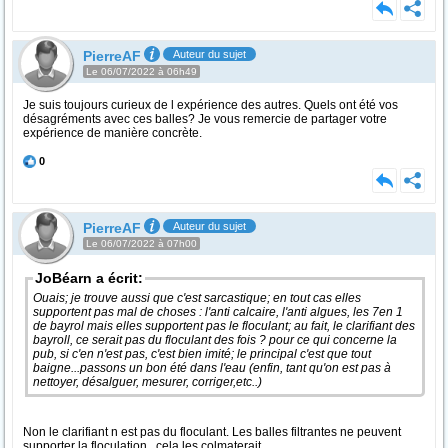
PierreAF
Auteur du sujet
Le 06/07/2022 à 06h49
Je suis toujours curieux de l expérience des autres. Quels ont été vos
désagréments avec ces balles? Je vous remercie de partager votre
expérience de manière concrète.
0
PierreAF
Auteur du sujet
Le 06/07/2022 à 07h00
JoBéarn a écrit:
Ouais; je trouve aussi que c'est sarcastique; en tout cas elles
supportent pas mal de choses : l'anti calcaire, l'anti algues, les 7en 1
de bayrol mais elles supportent pas le floculant; au fait, le clarifiant des
bayroll, ce serait pas du floculant des fois ? pour ce qui concerne la
pub, si c'en n'est pas, c'est bien imité; le principal c'est que tout
baigne...passons un bon été dans l'eau (enfin, tant qu'on est pas à
nettoyer, désalguer, mesurer, corriger,etc..)
Non le clarifiant n est pas du floculant. Les balles filtrantes ne peuvent
supporter la floculation , cela les colmaterait.