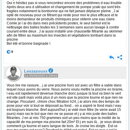
Oui n hésitez pas si vous rencontrez encore des problèmes d eau trouble .
Après deux ans d utilisation et changement de pompe yzaki qui sont très
fragiles notamment la bonbonne qui ne fait jamais déplacer pleine , J ai
opté de nouveau pour ce filtrant qui reste pour moi le plus efficace et le
moins demandeur de produits chimiques pour obtenir une eau claire.
Comle je l ai dis dans mes précédents postes, le seul bémol est le
nettoyage des balles toutes les 3 semaines sans aucun lavage à contre
courant entre deux . J ai aussi installé une chaussette filtrante au skimmer
afin de filtrer au maximum les insectes et végétations tombant dans la
piscine
Bel été et bonne baignade !.
0
Leszazouxx
Le 05/05/2025 à 19h44
Vous lire me rassure... j ai une piscine hors sol avec un filtre a sable dans
lequel nous avons du verre. Nous avons voulu mettre la piscine en branle,
l eau est rapidement devenue blanche donc jusque là tout va bien le vert
est vite parti mais voilà plus d un mois que la piscine tourne et que rien ne
change. Floculant , chlore choc filtration h24, j ai alors mis des temps de
pose pour voir si tout se déposait au fond... on a aspiré le fond mais l eau
est toujours blanche. Bref aujourd'hui j ai vidé mon filtre (le verre avait 15
jours) mais ras le bol que rien ne se passe et j y ai mis juste des balles
filtrantes. J en ai mis 750 grammes soit un peu moins que la moitié de la
capacité de ma pompe ma piscine fait 20m³ Et j en suis là... je vous dirais
comment ça tourne et sans langue de bois. Je croise les doigts . Est ce