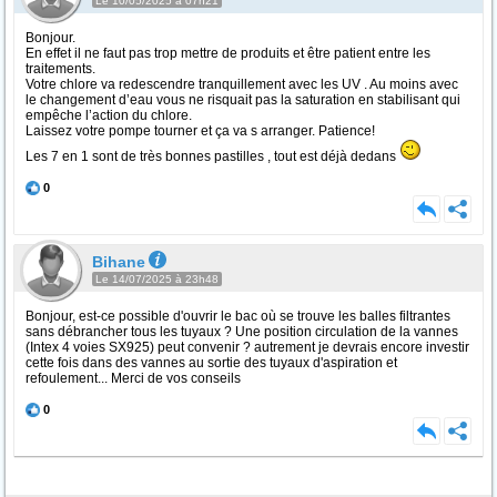
Le 10/05/2025 à 07h21
Bonjour.
En effet il ne faut pas trop mettre de produits et être patient entre les
traitements.
Votre chlore va redescendre tranquillement avec les UV . Au moins avec
le changement d’eau vous ne risquait pas la saturation en stabilisant qui
empêche l’action du chlore.
Laissez votre pompe tourner et ça va s arranger. Patience!
Les 7 en 1 sont de très bonnes pastilles , tout est déjà dedans
0
Bihane
Le 14/07/2025 à 23h48
Bonjour, est-ce possible d'ouvrir le bac où se trouve les balles filtrantes
sans débrancher tous les tuyaux ? Une position circulation de la vannes
(Intex 4 voies SX925) peut convenir ? autrement je devrais encore investir
cette fois dans des vannes au sortie des tuyaux d'aspiration et
refoulement... Merci de vos conseils
0