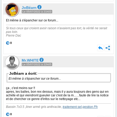
JoBéarn
Le 05/07/2022 à 21h03
Et même à s'épancher sur ce forum...
Si tous ceux qui croient avoir raison n'avaient pas tort, la vérité ne serait
pas loin.
Pierre Dac
0
Mr.WHITE
Le 05/07/2022 à 22h05
JoBéarn a écrit:
Et même à s'épancher sur ce forum...
ça , c'est moins sur !!
apres, les balles, bon rex dessus, mais il y aura toujours des gens qui en
achète et qui viendront gueuler car c'est de la m.... , faute de lire la notice
et de chercher ce genre d'infos sur le nettoyage etc...
Bassin 7x3.5 ,liner armé gris anthracite,
traitement sel
,
gestion Ph
0