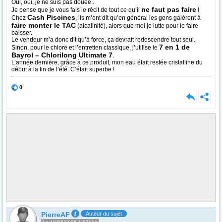
Oui, oui, je ne suis pas douée...
ne faut pas faire
Je pense que je vous fais le récit de tout ce qu’il
!
Cash Piscines
Chez
, ils m’ont dit qu’en général les gens galèrent à
faire monter le TAC
(alcalinité), alors que moi je lutte pour le faire
baisser.
Le vendeur m’a donc dit qu’à force, ça devrait redescendre tout seul.
7 en 1 de
Sinon, pour le chlore et l’entretien classique, j’utilise le
Bayrol – Chlorilong Ultimate 7
.
L’année dernière, grâce à ce produit, mon eau était restée cristalline du
début à la fin de l’été. C’était superbe !
0
PierreAF
Auteur du sujet