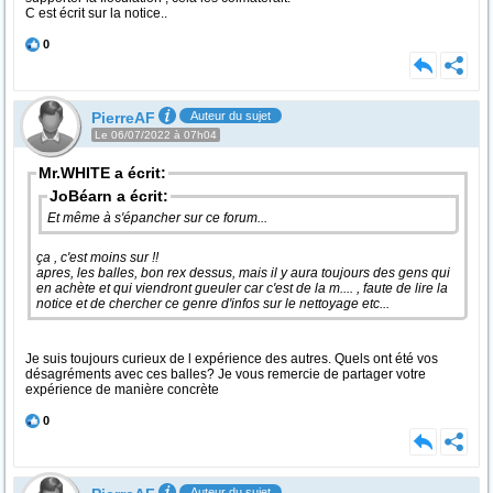
C est écrit sur la notice..
0
PierreAF
Auteur du sujet
Le 06/07/2022 à 07h04
Mr.WHITE a écrit:
JoBéarn a écrit:
Et même à s'épancher sur ce forum...
ça , c'est moins sur !!
apres, les balles, bon rex dessus, mais il y aura toujours des gens qui
en achète et qui viendront gueuler car c'est de la m.... , faute de lire la
notice et de chercher ce genre d'infos sur le nettoyage etc...
Je suis toujours curieux de l expérience des autres. Quels ont été vos
désagréments avec ces balles? Je vous remercie de partager votre
expérience de manière concrète
0
Auteur du sujet