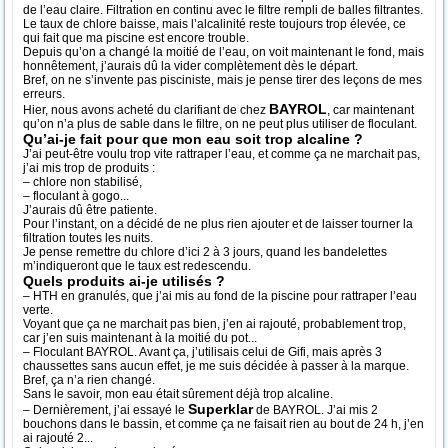
de l’eau claire. Filtration en continu avec le filtre rempli de balles filtrantes.
Le taux de chlore baisse, mais l’alcalinité reste toujours trop élevée, ce
qui fait que ma piscine est encore trouble.
Depuis qu’on a changé la moitié de l’eau, on voit maintenant le fond, mais
honnêtement, j’aurais dû la vider complètement dès le départ.
Bref, on ne s’invente pas pisciniste, mais je pense tirer des leçons de mes
erreurs.
BAYROL
Hier, nous avons acheté du clarifiant de chez
, car maintenant
qu’on n’a plus de sable dans le filtre, on ne peut plus utiliser de floculant.
Qu’ai-je fait pour que mon eau soit trop alcaline ?
J’ai peut-être voulu trop vite rattraper l’eau, et comme ça ne marchait pas,
j’ai mis trop de produits :
– chlore non stabilisé,
– floculant à gogo...
J’aurais dû être patiente.
Pour l’instant, on a décidé de ne plus rien ajouter et de laisser tourner la
filtration toutes les nuits.
Je pense remettre du chlore d’ici 2 à 3 jours, quand les bandelettes
m’indiqueront que le taux est redescendu.
Quels produits ai-je utilisés ?
– HTH en granulés, que j’ai mis au fond de la piscine pour rattraper l’eau
verte.
Voyant que ça ne marchait pas bien, j’en ai rajouté, probablement trop,
car j’en suis maintenant à la moitié du pot...
– Floculant BAYROL. Avant ça, j’utilisais celui de Gifi, mais après 3
chaussettes sans aucun effet, je me suis décidée à passer à la marque.
Bref, ça n’a rien changé.
Sans le savoir, mon eau était sûrement déjà trop alcaline.
Superklar
– Dernièrement, j’ai essayé le
de BAYROL. J’ai mis 2
bouchons dans le bassin, et comme ça ne faisait rien au bout de 24 h, j’en
ai rajouté 2...