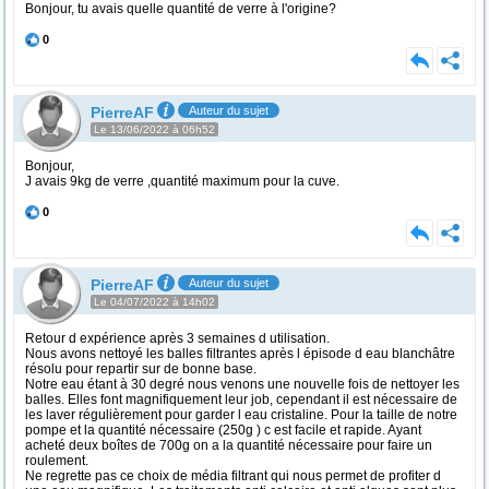
Bonjour, tu avais quelle quantité de verre à l'origine?
0
PierreAF
Auteur du sujet
Le 13/06/2022 à 06h52
Bonjour,
J avais 9kg de verre ,quantité maximum pour la cuve.
0
PierreAF
Auteur du sujet
Le 04/07/2022 à 14h02
Retour d expérience après 3 semaines d utilisation.
Nous avons nettoyé les balles filtrantes après l épisode d eau blanchâtre
résolu pour repartir sur de bonne base.
Notre eau étant à 30 degré nous venons une nouvelle fois de nettoyer les
balles. Elles font magnifiquement leur job, cependant il est nécessaire de
les laver régulièrement pour garder l eau cristaline. Pour la taille de notre
pompe et la quantité nécessaire (250g ) c est facile et rapide. Ayant
acheté deux boîtes de 700g on a la quantité nécessaire pour faire un
roulement.
Ne regrette pas ce choix de média filtrant qui nous permet de profiter d