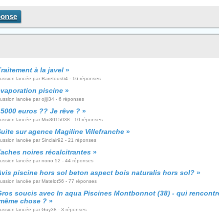
ponse
raitement à la javel
»
cussion lancée par Baretous64 - 16 réponses
évaporation piscine
»
ussion lancée par ojiji34 - 6 réponses
15000 euros ?? Je rêve ?
»
cussion lancée par Moi3015038 - 10 réponses
uite sur agence Magiline Villefranche
»
ussion lancée par Sinclair92 - 21 réponses
aches noires récalcitrantes
»
cussion lancée par nono.52 - 44 réponses
vis piscine hors sol beton aspect bois naturalis hors sol?
»
cussion lancée par Matelot56 - 77 réponses
Gros soucis avec In aqua Piscines Montbonnot (38) - qui rencontr
 même chose ?
»
cussion lancée par Guy38 - 3 réponses