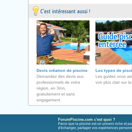
C'est intéressant aussi !
Devis création de piscine
Les types de pisc
Demandez des devis aux
Les guides vous aid
professionnels de votre
voir plus clair sur la
région, en 3mn,
gratuitement et sans
engagement.
ForumPiscine.com c'est quoi ?
Parce que la piscine est un univers riche et 
d'échanger, partager vos expériences personn