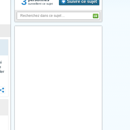
3
Suivre ce sujet
surveillent ce sujet
i
e
ler