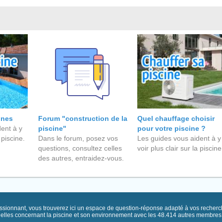
ines
Forum "construction de la
Quel chauffage choisir
ent à y
piscine"
pour votre piscine ?
 piscine.
Dans le forum, posez vos
Les guides vous aident à y
questions, consultez celles
voir plus clair sur la piscine
des autres, entraidez-vous.
passionnant, vous trouverez ici un espace de question-réponse adapté à vos recher
elles concernant la piscine et son environnement avec les 48.414 autres membres .