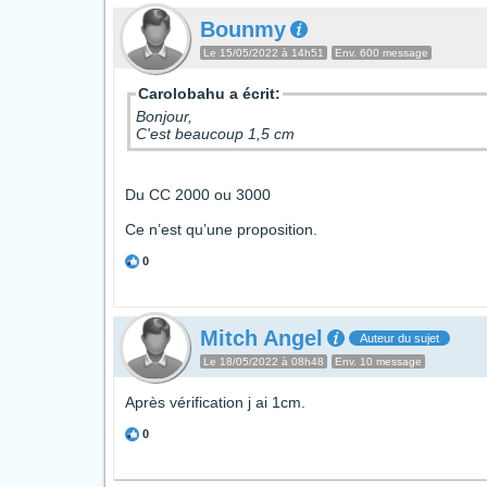
Bounmy
Le 15/05/2022 à 14h51
Env. 600 message
Carolobahu a écrit:
Bonjour,
C'est beaucoup 1,5 cm
Du CC 2000 ou 3000
Ce n’est qu’une proposition.
0
Mitch Angel
Auteur du sujet
Le 18/05/2022 à 08h48
Env. 10 message
Après vérification j ai 1cm.
0