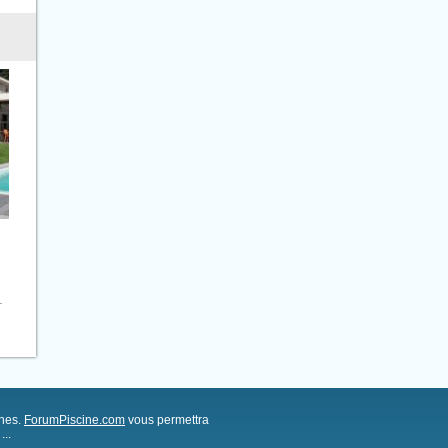
.
ches.
ForumPiscine.com
vous permettra
..