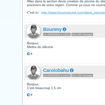
Allez dans la section devis création de piscine du si
pisciniers de votre région. Comme ça vous ne courrez
C'est ici :
http://www.forumpiscine.com/devis_piscine
Bounmy
Le 15/05/2022 à 13h24
Env. 600 message
Bonjour,
Mettre du silicone
0
Carolobahu
Le 15/05/2022 à 14h01
Env. 200 message
Bonjour,
C'est beaucoup 1,5 cm
0