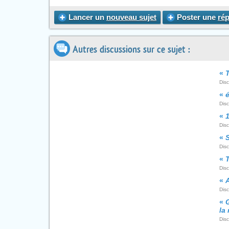
Lancer un
nouveau sujet
Poster une
ré
Autres discussions sur ce sujet :
«
T
Dis
«
Disc
«
Dis
«
S
Disc
«
T
Dis
«
A
Dis
«
la
Dis