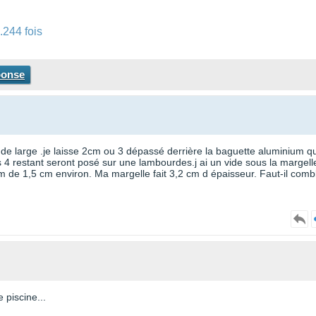
.244 fois
ponse
de large .je laisse 2cm ou 3 dépassé derrière la baguette aluminium qu
les 4 restant seront posé sur une lambourdes.j ai un vide sous la margell
m de 1,5 cm environ. Ma margelle fait 3,2 cm d épaisseur. Faut-il comb
 piscine...