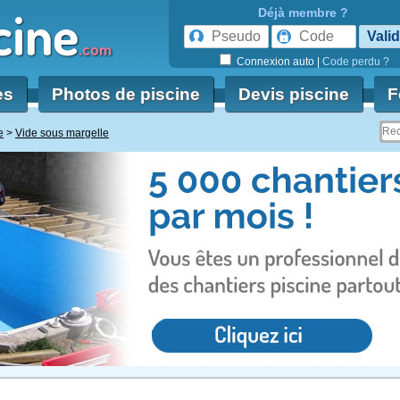
cine
Déjà membre ?
.com
Connexion auto
|
Code perdu ?
es
Photos de piscine
Devis piscine
F
e
Vide sous margelle