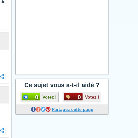
 de
Ce sujet vous a-t-il aidé ?
0
0
Votez !
Votez !
Partagez cette page