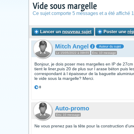
Vide sous margelle
Ce sujet comporte 5 messages et a été affiché 1
Lancer un
nouveau sujet
Poster une
ré
Mitch Angel
Auteur du sujet
Le 15/05/2022 à 09h55
Env. 10 message
Bonjour, je dois poser mes margelles en IP de 27cm 
tient le liner,puis 20 de plus sur l arase béton puis 
correspondant à l épaisseur de la baguette aluminiu
le vide sous la margelle? Merci.
0
Auto-promo
Env. 10 message
Ne vous prenez pas la tête pour la construction d'une