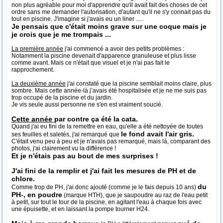
non plus agréable pour moi d'apprendre qu'il avait fait des choses de cet
ordre sans me demander l'autorisation, d'autant qu'il ne s'y connait pas du
tout en piscine. J'imagine si j'avais eu un liner .....
Je pensais que c'était moins grave sur une coque mais je
je crois que je me trompais ...
La première année
j'ai commencé a avoir des petits problèmes :
Notamment la piscine devenait d'apparence granuleuse et plus lisse
comme avant. Mais ce n'était que visuel et je n'ai pas fait le
rapprochement.
La deuxième année
j'ai constaté que la piscine semblait moins claire, plus
sombre. Mais cette année-là j’avais été hospitalisée et je ne me suis pas
trop occupé de la piscine et du jardin.
Je vis seule aussi personne ne s'en est vraiment soucié.
Cette année
par contre ça été la cata.
Quand j'ai eu fini de la remettre en eau, qu'elle a été nettoyée de toutes
le fond avait l'air gris.
ses feuilles et saletés, j'ai remarqué que
C'était venu peu à peu et je n'avais pas remarqué, mais là, comparant des
photos, j'ai clairement vu la différence !
Et je n'étais pas au bout de mes surprises !
J'ai fini de la remplir et j'ai fait les mesures de PH et de
chlore.
du
Comme trop de PH, j'ai donc ajouté (comme je le fais depuis 10 ans)
PH-, en poudre
(marque HTH), que je saupoudre au raz de l'eau petit
à petit, sur tout le tour de la piscine, en agitant l'eau à chaque fois avec
une épuisette, et en laissant la pompe tourner H24.