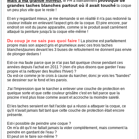
Mais à ma grande horreur,
provoqué de
le PH a littéralement
grandes taches blanches partout où il avait touché
la coque
un peu plus vite que le reste !
Et en y regardant mieux, je me demande si en réalité il n'a pas redonné la
couleur initiale en enlevant l'aspect gris de la coque. Et pire encore, par
endroit on voit du jaune apparaitre, comme si le produit avait carrément
attaqué la peinture jusqu'à la coque elle-même !
Du coup je ne sais pas quoi faire !
La piscine est parfaitement
propre mais son aspect gris et grumeleux avec ces trois taches
blanches/jaunes devant les 3 buses de refoulement ne donnent pas envie
de plonger dedans !
Est-ce ma faute parce que je n'ai pas fait quelque chose pendant ces
années depuis l'achat en 2011 ? (rien d'e plus disons que garder l’eau
propre et la nettoyer des feuilles l'hiver) ?
Ou est-ce comme je le crois à cause du karcher, donc je vois les "bandes"
se dessiner sur le fond et les parois.
J'ai l'impression que le karcher a enlever une couche de protection en
quelque sorte et que cette couleur grisâtre c'est en fait parce que la
piscine n'est plus lisse comme avant et accroche la moindre saleté.
Et les taches seraient en fait l'acide qui a réussi a attaquer la coque, ce
qu'il n'avait jamais fait tant que cette couche de protection était encore
présente.
Est-i possible de peindre une coque ?
On m'a dit qu'il ne fallait jamais la vider complétement, mais comment la
peindre en gardant de l'eau ?
Et peut on le faire soi-même ?