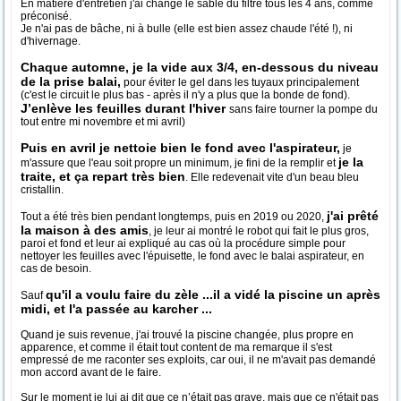
En matière d'entretien j'ai changé le sable du filtre tous les 4 ans, comme
préconisé.
Je n'ai pas de bâche, ni à bulle (elle est bien assez chaude l'été !), ni
d'hivernage.
Chaque automne, je la vide aux 3/4, en-dessous du niveau
de la prise balai,
pour éviter le gel dans les tuyaux principalement
(c'est le circuit le plus bas - après il n'y a plus que la bonde de fond).
J’enlève les feuilles durant l'hiver
sans faire tourner la pompe du
tout entre mi novembre et mi avril)
Puis en avril je nettoie bien le fond avec l'aspirateur,
je
je la
m'assure que l'eau soit propre un minimum, je fini de la remplir et
traite, et ça repart très bien
. Elle redevenait vite d'un beau bleu
cristallin.
j'ai prêté
Tout a été très bien pendant longtemps, puis en 2019 ou 2020,
la maison à des amis
, je leur ai montré le robot qui fait le plus gros,
paroi et fond et leur ai expliqué au cas où la procédure simple pour
nettoyer les feuilles avec l'épuisette, le fond avec le balai aspirateur, en
cas de besoin.
qu'il a voulu faire du zèle ...il a vidé la piscine un après
Sauf
midi, et l'a passée au karcher ...
Quand je suis revenue, j'ai trouvé la piscine changée, plus propre en
apparence, et comme il était tout content de ma remarque il s'est
empressé de me raconter ses exploits, car oui, il ne m'avait pas demandé
mon accord avant de le faire.
Sur le moment je lui ai dit que ce n’était pas grave, mais que ce n'était pas