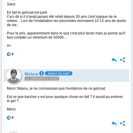
Salut
En fait le gelcoat est parti
Ceci dit si il n'avait jamais été refait depuis 30 ans c'est logique de le
refaire... Lors de l'installation les piscinistes donnaient 10-15 ans de durée
de vie...
Pour le prix, apparemment dans le sud c'est plus facile mais je pense qu'il
faut compter un minimum de 5000€...
A+
0
Melora
Auteur du sujet
Le 15/05/2022 à 11h12
Merci Skipou, je ne connaissais pas l'existence de ce gelcoat.
Est ce que karcher y est pour quelque chose en fait ? Il aurait pu enlever
le gel ?
Merci
0