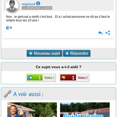
regisud
Le 25/05/2022 à 14h02
Non , le gelcoat a vieilli c'est tout... Et a l achat personne ne dit qu il faut le
refaire tous les 10 ans !
0
Nouveau sujet
Répondre
Ce sujet vous a-t-il aidé ?
1
1
Votez !
Votez !
A voir aussi :