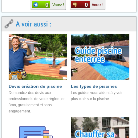
0
0
Votez !
Votez !
A voir aussi :
Devis création de piscine
Les types de piscines
Demandez des devis aux
Les guides vous aident à y voir
professionnels de votre région, en
plus clair sur la piscine.
3mn, gratuitement et sans
engagement.