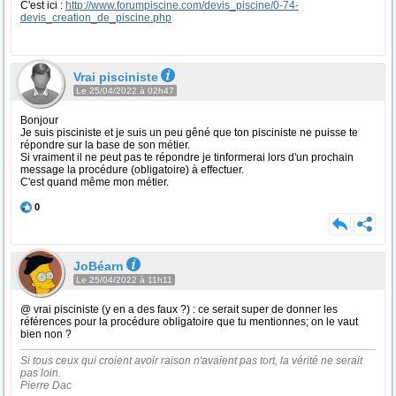
C'est ici :
http://www.forumpiscine.com/devis_piscine/0-74-
devis_creation_de_piscine.php
Vrai pisciniste
Le 25/04/2022 à 02h47
Bonjour
Je suis pisciniste et je suis un peu gêné que ton pisciniste ne puisse te
répondre sur la base de son métier.
Si vraiment il ne peut pas te répondre je tinformerai lors d'un prochain
message la procédure (obligatoire) à effectuer.
C'est quand même mon métier.
0
JoBéarn
Le 25/04/2022 à 11h11
@ vrai pisciniste (y en a des faux ?) : ce serait super de donner les
références pour la procédure obligatoire que tu mentionnes; on le vaut
bien non ?
Si tous ceux qui croient avoir raison n'avaient pas tort, la vérité ne serait
pas loin.
Pierre Dac