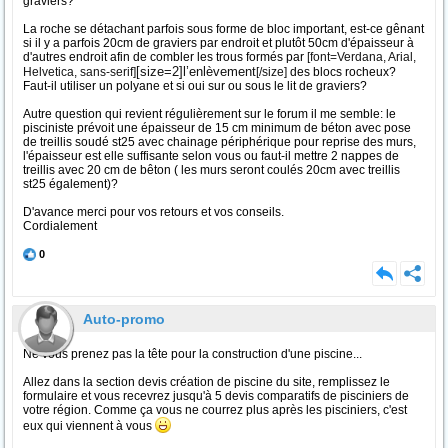
graviers?
La roche se détachant parfois sous forme de bloc important, est-ce gênant
si il y a parfois 20cm de graviers par endroit et plutôt 50cm d'épaisseur à
d'autres endroit afin de combler les trous formés par
[font=Verdana, Arial,
[size=2]l’enlèvement
Helvetica, sans-serif]
[/size]
des blocs rocheux?
Faut-il utiliser un polyane et si oui sur ou sous le lit de graviers?
Autre question qui revient régulièrement sur le forum il me semble: le
pisciniste prévoit une épaisseur de 15 cm minimum de béton avec pose
de treillis soudé st25 avec chainage périphérique pour reprise des murs,
l'épaisseur est elle suffisante selon vous ou faut-il mettre 2 nappes de
treillis avec 20 cm de bêton ( les murs seront coulés 20cm avec treillis
st25 également)?
D'avance merci pour vos retours et vos conseils.
Cordialement
0
Auto-promo
Ne vous prenez pas la tête pour la construction d'une piscine...
Allez dans la section devis création de piscine du site, remplissez le
formulaire et vous recevrez jusqu'à 5 devis comparatifs de pisciniers de
votre région. Comme ça vous ne courrez plus après les pisciniers, c'est
eux qui viennent à vous