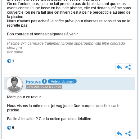
On ne l'entend pas, cela ne fait presque pas de bruit d'autant que nous
avons construit une fosse en bout de piscine, elle est dedans, même sans
couvercle (on ne l'a fait que cet hiver) c'est à peine perceptible au pied de
la piscine.
Nous n'avons pas acheté le coffre prévu pour diverses raisons et on ne le
regrette pas.
Bon courage et bonnes baignades à venir
Piscine 8x4 carrelage traitement brome superpump vstd filtre colorado
clear pro
ncc sable
1
ftrouve
Auteur du sujet
Le 01/04/2022 à 19h20
Merci pour ce retour.
Nous visons la même ncc jet vag junior 3cv marque acis chez cash
piscine.
Facile à installer ? Car la notice pas ultra détaillée
0