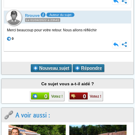
ftrouve
Auteur du sujet
Le 01/04/2022 à 23h41
Merci beaucoup pour votre retour. Nous allons réfléchir
0
Nouveau sujet
Répondre
Ce sujet vous a-t-il aidé ?
0
0
Votez !
Votez !
A voir aussi :