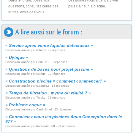
Dans le forum, posez vos
Les guides vous aident à y voir
questions, consultez celles des
plus clair sur la piscine.
autres, entraidez-vous.
A lire aussi sur le forum :
«
Service après-vente Aquilus défectueux
»
Discussion lancée par richardc - 9 réponses
«
Dytique
»
Discussion lancée par Ced2001 - 9 réponses
«
Questions de bases pour projet piscine
»
Discussion lancée par Nixeus - 13 réponses
«
Construction piscine = comment commencer?
»
Discussion lancée par lagardie2 - 13 réponses
«
Temps de filtration : mythe ou réalité ?
»
Discussion lancée par Trecky - 51 réponses
«
Probleme coque
»
Discussion lancée par Carré lionel - 23 réponses
«
Connaissez vous les piscines Aqua Conception dans le
67?
»
Discussion lancée par bricoleurdu68 - 23 réponses