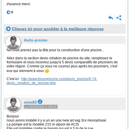
d'avance merci
0
Cliquez ici pour accéder à la meilleure réponse
Auto-promo
Ne vous prenez pas la tête pour la construction d'une piscine...
Allez dans la section devis création de piscine du site, remplissez le
formulaire et vous recevrez jusqu'à 5 devis comparatifs de pisciniers de
votre région. Comme ça vous ne courrez plus après les pisciniers, c'est
eux qui viennent à vous
C'est ici :
http://www.forumpiscine.com/devis_piscine/0-74-
devis_creation_de_piscine.php
mire83
Le 01/04/2022 à 18h45
Bonjour
nous avons installé il y a un an une new jet vag 3cv monophasé
La pompe est le modéle 215 m vipool de ACIS
Elle est installée contre le bassin qui est à 5 m de la rue