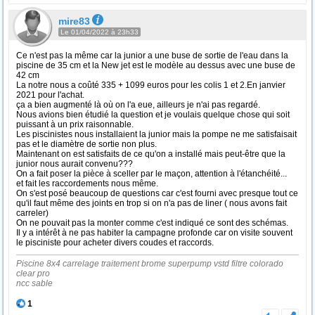
mire83
Le 01/04/2022 à 23h33
Ce n'est pas la même car la junior a une buse de sortie de l'eau dans la
piscine de 35 cm et la New jet est le modèle au dessus avec une buse de
42 cm
La notre nous a coûté 335 + 1099 euros pour les colis 1 et 2.En janvier
2021 pour l'achat.
ça a bien augmenté là où on l'a eue, ailleurs je n'ai pas regardé.
Nous avions bien étudié la question et je voulais quelque chose qui soit
puissant à un prix raisonnable.
Les piscinistes nous installaient la junior mais la pompe ne me satisfaisait
pas et le diamètre de sortie non plus.
Maintenant on est satisfaits de ce qu'on a installé mais peut-être que la
junior nous aurait convenu???
On a fait poser la pièce à sceller par le maçon, attention à l'étanchéité...
et fait les raccordements nous même.
On s'est posé beaucoup de questions car c'est fourni avec presque tout ce
qu'il faut même des joints en trop si on n'a pas de liner ( nous avons fait
carreler)
On ne pouvait pas la monter comme c'est indiqué ce sont des schémas.
Il y a intérêt à ne pas habiter la campagne profonde car on visite souvent
le pisciniste pour acheter divers coudes et raccords.
Piscine 8x4 carrelage traitement brome superpump vstd filtre colorado
clear pro
ncc sable
1