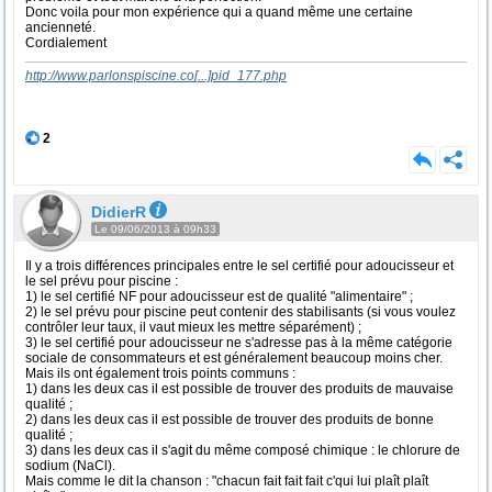
Donc voila pour mon expérience qui a quand même une certaine
ancienneté.
Cordialement
http://www.parlonspiscine.co
[...]
pid_177.php
2
DidierR
Le 09/06/2013 à 09h33
Il y a trois différences principales entre le sel certifié pour adoucisseur et
le sel prévu pour piscine :
1) le sel certifié NF pour adoucisseur est de qualité "alimentaire" ;
2) le sel prévu pour piscine peut contenir des stabilisants (si vous voulez
contrôler leur taux, il vaut mieux les mettre séparément) ;
3) le sel certifié pour adoucisseur ne s'adresse pas à la même catégorie
sociale de consommateurs et est généralement beaucoup moins cher.
Mais ils ont également trois points communs :
1) dans les deux cas il est possible de trouver des produits de mauvaise
qualité ;
2) dans les deux cas il est possible de trouver des produits de bonne
qualité ;
3) dans les deux cas il s'agit du même composé chimique : le chlorure de
sodium (NaCl).
Mais comme le dit la chanson : "chacun fait fait fait c'qui lui plaît plaît