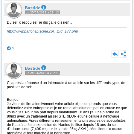
Bastide
Le 25/04/2013 à 23h13
Du sel, c est du sel, je dis ça je dis rien...
http://www.parlonspiscine.co
[...]
pid_177.php
0
Bastide
Le 25/04/2013 à 23h21
Ci après la réponse d un internaute à un article sur les différents types de
pastilles de sel:
Bonjour
Je viens de lire attentivement votre article et je comprends que vous
défendiez votre entreprise et je ne remet absolument pas en cause ce que
vous dites. Pour ma part depuis maintenant 18 ans j'ai une piscine de
80m3 avec un traitement au sel STERILOR et une cellule à nettoyage
automatique. Après différents renseignements pris auprès de spécialistes
de l'eau à la foire exposition de Nantes j'utilise depuis 18 ans du sel
d'adoucisseur (7,40€ ce jour le sac de 25kg AXAL). Mon liner n'a aucun
problème et tout marche à la perfection.