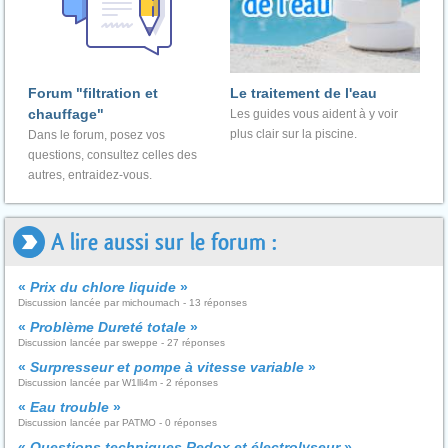
Forum "filtration et
Le traitement de l'eau
chauffage"
Les guides vous aident à y voir
plus clair sur la piscine.
Dans le forum, posez vos
questions, consultez celles des
autres, entraidez-vous.
A lire aussi sur le forum :
«
Prix du chlore liquide
»
Discussion lancée par michoumach - 13 réponses
«
Problème Dureté totale
»
Discussion lancée par sweppe - 27 réponses
«
Surpresseur et pompe à vitesse variable
»
Discussion lancée par W1lli4m - 2 réponses
«
Eau trouble
»
Discussion lancée par PATMO - 0 réponses
«
Questions techniques Redox et électrolyseur
»