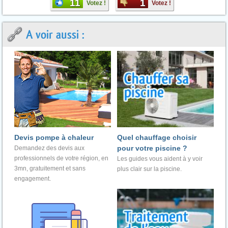
11
1
Votez !
Votez !
A voir aussi :
Devis pompe à chaleur
Quel chauffage choisir
pour votre piscine ?
Demandez des devis aux
professionnels de votre région, en
Les guides vous aident à y voir
3mn, gratuitement et sans
plus clair sur la piscine.
engagement.