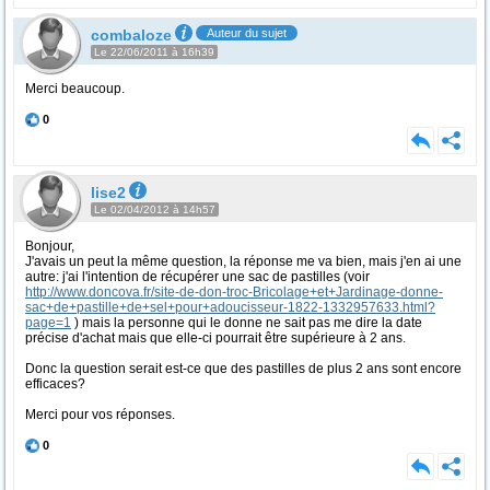
combaloze
Auteur du sujet
Le 22/06/2011 à 16h39
Merci beaucoup.
0
lise2
Le 02/04/2012 à 14h57
Bonjour,
J'avais un peut la même question, la réponse me va bien, mais j'en ai une
autre: j'ai l'intention de récupérer une sac de pastilles (voir
http://www.doncova.fr/site-de-don-troc-Bricolage+et+Jardinage-donne-
sac+de+pastille+de+sel+pour+adoucisseur-1822-1332957633.html?
page=1
) mais la personne qui le donne ne sait pas me dire la date
précise d'achat mais que elle-ci pourrait être supérieure à 2 ans.
Donc la question serait est-ce que des pastilles de plus 2 ans sont encore
efficaces?
Merci pour vos réponses.
0