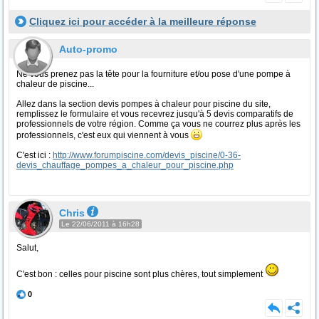
Cliquez ici pour accéder à la meilleure réponse
Auto-promo
Ne vous prenez pas la tête pour la fourniture et/ou pose d'une pompe à
chaleur de piscine...
Allez dans la section devis pompes à chaleur pour piscine du site,
remplissez le formulaire et vous recevrez jusqu'à 5 devis comparatifs de
professionnels de votre région. Comme ça vous ne courrez plus après les
professionnels, c'est eux qui viennent à vous
C'est ici :
http://www.forumpiscine.com/devis_piscine/0-36-
devis_chauffage_pompes_a_chaleur_pour_piscine.php
Chris
Le 22/06/2011 à 16h28
Salut,
C'est bon : celles pour piscine sont plus chères, tout simplement
0