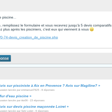
 piscine...
te, remplissez le formulaire et vous recevrez jusqu'à 5 devis comparatifs
 plus après les pisciniers, c'est eux qui viennent à vous
/0-74-devis_creation_de_piscine.php
ponse
vis sur pisciniste à Aix en Provence ? Avis sur Magiline?
»
cussion lancée par emmanuel7625 - 8 réponses
Mur d'eau piscine
»
ussion lancée par tito06 - 15 réponses
Avis sur devis piscine maçonnée Loiret
»
ussion lancée par Seb Loiret - 6 réponses