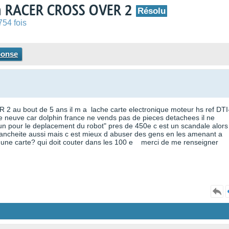
hin RACER CROSS OVER 2
Résolu
754 fois
ponse
au bout de 5 ans il m a lache carte electronique moteur hs ref DTI
neuve car dolphin france ne vends pas de pieces detachees il ne
un pour le deplacement du robot" pres de 450e c est un scandale alors
tancheite aussi mais c est mieux d abuser des gens en les amenant a
er une carte? qui doit couter dans les 100 e merci de me renseigner