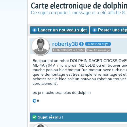
Carte electronique de dolp
Ce sujet comporte 1 message et a été affiché 8.
Lancer un
nouveau sujet
Poster une
ré
roberty38
Auteur du sujet
Le 07/09/2021 à 13h53
Env. 10 message
Bonjour j ai un robot DOLPHIN RACER CROSS OVER 2 
ML-4Arj 94V micro pros M2 85DB ou en trouver une 
touche pas au bloc moteur "un moteur avec turbine 
que le demontage est tres simple le remontage et e
acheter soit le bloc soit un nouveau robot ou trouv
cordialement .
ps je n acheterai plus de dolphin
0
Sujet résolu !