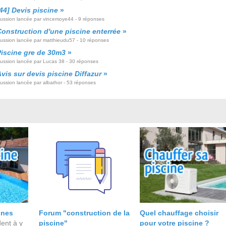
44] Devis piscine
»
cussion lancée par vincemoye44 - 9 réponses
Construction d'une piscine enterrée
»
cussion lancée par matthieudu57 - 10 réponses
Piscine gre de 30m3
»
cussion lancée par Lucas 38 - 30 réponses
vis sur devis piscine Diffazur
»
ussion lancée par albathor - 53 réponses
ines
Forum "construction de la
Quel chauffage choisir
ent à y
piscine"
pour votre piscine ?