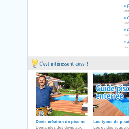
«
[
Dis
«
Dis
«
Dis
«
A
Disc
C'est intéressant aussi !
Devis création de piscine
Les types de pisc
Demandez des devis aux
Les guides vous aid