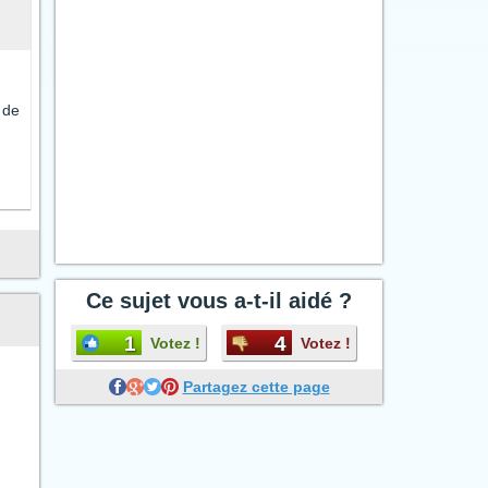
 de
Ce sujet vous a-t-il aidé ?
1
4
Votez !
Votez !
Partagez cette page