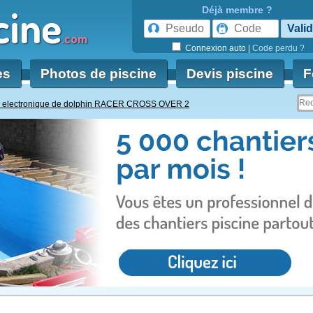
cine
Déjà membre ?
.com
Connexion auto
|
Code perdu ?
es
Photos de piscine
Devis piscine
F
e electronique de dolphin RACER CROSS OVER 2