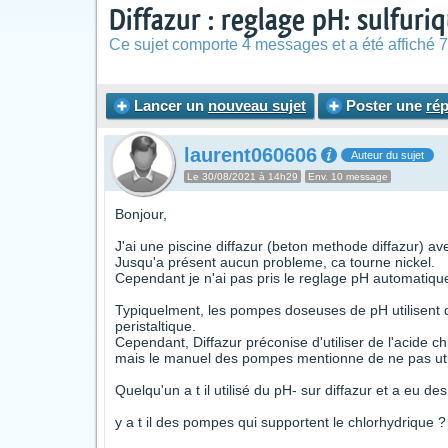
Diffazur : reglage pH: sulfur
Ce sujet comporte 4 messages et a été affiché 7
Lancer un
nouveau sujet
Poster une
ré
laurent060606
Auteur du sujet
Le 30/08/2021 à 14h29
Env. 10 message
Bonjour,
J'ai une piscine diffazur (beton methode diffazur) av
Jusqu'a présent aucun probleme, ca tourne nickel.
Cependant je n'ai pas pris le reglage pH automatique 
Typiquelment, les pompes doseuses de pH utilisent d
peristaltique.
Cependant, Diffazur préconise d'utiliser de l'acide 
mais le manuel des pompes mentionne de ne pas util
Quelqu'un a t il utilisé du pH- sur diffazur et a eu d
y a t il des pompes qui supportent le chlorhydrique ?