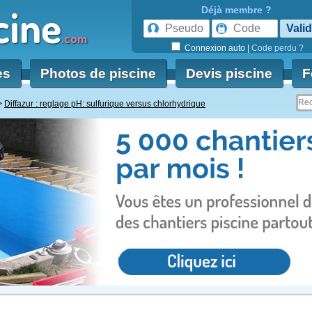
cine
Déjà membre ?
.com
Connexion auto
|
Code perdu ?
es
Photos de piscine
Devis piscine
F
Diffazur : reglage pH: sulfurique versus chlorhydrique