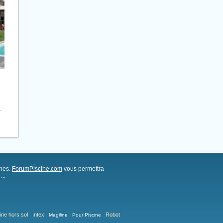
.
ches.
ForumPiscine.com
vous permettra
..
ine hors sol
Intex
Robot
Magiline
Pour Piscine