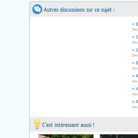
Autres discussions sur ce sujet :
«
B
Dis
«
C
Dis
«
C
Dis
«
E
Dis
«
Dis
«
A
Disc
«
Dis
C'est intéressant aussi !