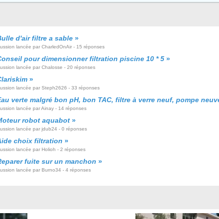
ulle d'air filtre a sable
»
cussion lancée par CharledOnAir - 15 réponses
onseil pour dimensionner filtration piscine 10 * 5
»
cussion lancée par Chalosse - 20 réponses
lariskim
»
cussion lancée par Steph2626 - 33 réponses
au verte malgré bon pH, bon TAC, filtre à verre neuf, pompe neuv
cussion lancée par Ainay - 14 réponses
Moteur robot aquabot
»
cussion lancée par jdub24 - 0 réponses
ide choix filtration
»
ussion lancée par Holioh - 2 réponses
Reparer fuite sur un manchon
»
cussion lancée par Burno34 - 4 réponses