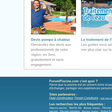
Devis pompe à chaleur
Le traitement de l
Demandez des devis aux
Les guides vous aid
professionnels de votre
voir plus clair sur la
région, en 3mn,
gratuitement et sans
engagement.
ForumPiscine.com c'est quoi ?
Parce que la piscine est un univers riche et 
d'échanger, partager vos expériences personn
Sites partenaires :
Quel constructeur
,
Forum Construire
,
voir nos p
Les recherches les plus fréquentes :
Bache ete
Piscine 
Alliance piscine
Baisse niveau
piscine
Piscine tubulaire
Robot P
Piscine zodiac