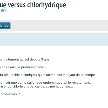
ique versus chlorhydrique
.600 fois
ponse
ec traitement au sel depuis 3 ans.
chez eux, je preferais choisir .
u pH- (acide sulfurique) qui n'abime pas le tuyau de la pompe
chlorhydrique car le sulfurique endommagerait le revetement..
iser du chlorhydrique, car ca abime la pompe...
es problemes ?