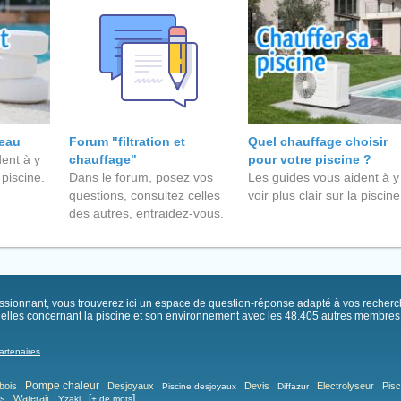
'eau
Forum "filtration et
Quel chauffage choisir
ent à y
chauffage"
pour votre piscine ?
 piscine.
Dans le forum, posez vos
Les guides vous aident à y
questions, consultez celles
voir plus clair sur la piscine
des autres, entraidez-vous.
passionnant, vous trouverez ici un espace de question-réponse adapté à vos recher
elles concernant la piscine et son environnement avec les 48.405 autres membres .
artenaires
Pompe chaleur
bois
Desjoyaux
Devis
Electrolyseur
Pisc
Piscine desjoyaux
Diffazur
[
]
as
Waterair
Yzaki
+ de mots