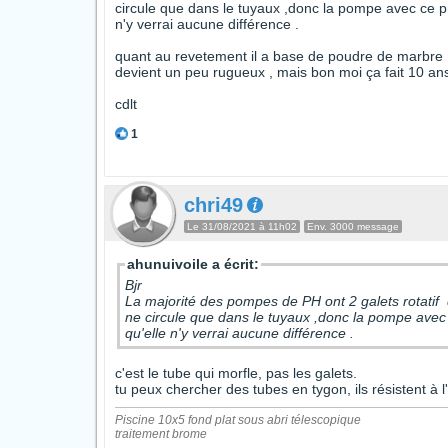
circule que dans le tuyaux ,donc la pompe avec ce pr
n'y verrai aucune différence .
quant au revetement il a base de poudre de marbre , et
devient un peu rugueux , mais bon moi ça fait 10 ans
cdlt
1
chri49
Le 31/08/2021 à 11h02
Env. 3000 message
ahunuivoile a écrit:
Bjr
La majorité des pompes de PH ont 2 galets rotatif q
ne circule que dans le tuyaux ,donc la pompe avec 
qu'elle n'y verrai aucune différence .
c'est le tube qui morfle, pas les galets.
tu peux chercher des tubes en tygon, ils résistent à 
Piscine 10x5 fond plat sous abri télescopique
traitement brome