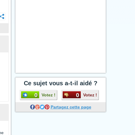
Ce sujet vous a-t-il aidé ?
0
0
Votez !
Votez !
Partagez cette page
ne