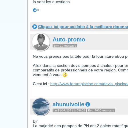
la sont les questions
0
Cliquez ici pour accéder à la meilleure répons
Auto-promo
Env. 10 message
Ne vous prenez pas la tête pour la fourniture et/ou 
Allez dans la section devis pompes à chaleur pour pis
comparatifs de professionnels de votre région. Comm
viennent à vous
C'est ici :
http://www.forumpiscine.com/devis_pisci
ahunuivoile
Le 31/08/2021 à 08h52
Env. 2000 message
Bjr
La majorité des pompes de PH ont 2 galets rotatif qu