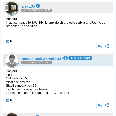
alex135
Le 15/08/2021 à 11h45
Bonjour.
Il faut connaitre le TAC, PH, le taux de chlore et le stabilisant.Pour vous
proposez une solution.
0
tom.chloe@wanadoo.fr
Auteur du sujet
Le 15/08/2021 à 12h27
Bonjour
Ph 7.1
Chlore libre0.5
Alcalinité environ 180
Stabilisant environ 30
Le ph mesuré avec poolsquad
Le reste mesuré à la bandelette DC pas precis
0