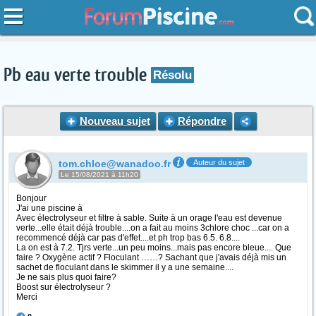
Pb eau verte trouble
Résolu
Nouveau sujet
Répondre
tom.chloe@wanadoo.fr
Auteur du sujet
Le 15/08/2021 à 11h20
Bonjour
J'ai une piscine à
Avec électrolyseur et filtre à sable. Suite à un orage l'eau est devenue
verte...elle était déjà trouble....on a fait au moins 3chlore choc ...car on a
recommencé déjà car pas d'effet....et ph trop bas 6.5. 6.8....
La on est à 7.2. Tjrs verte...un peu moins...mais pas encore bleue.... Que
faire ? Oxygène actif ? Floculant ……? Sachant que j'avais déjà mis un
sachet de floculant dans le skimmer il y a une semaine....
Je ne sais plus quoi faire?
Boost sur électrolyseur ?
Merci