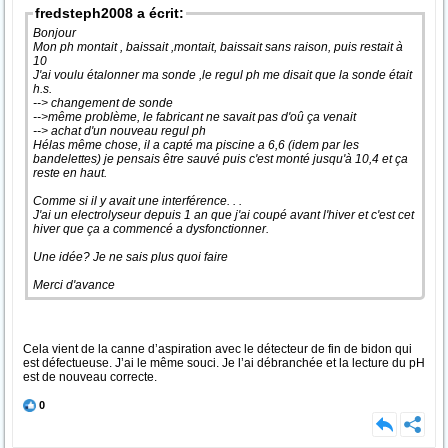
fredsteph2008 a écrit:
Bonjour
Mon ph montait , baissait ,montait, baissait sans raison, puis restait à
10
J'ai voulu étalonner ma sonde ,le regul ph me disait que la sonde était
h.s.
--> changement de sonde
-->même problème, le fabricant ne savait pas d'oû ça venait
--> achat d'un nouveau regul ph
Hélas même chose, il a capté ma piscine a 6,6 (idem par les
bandelettes) je pensais être sauvé puis c'est monté jusqu'à 10,4 et ça
reste en haut.
Comme si il y avait une interférence. . .
J'ai un electrolyseur depuis 1 an que j'ai coupé avant l'hiver et c'est cet
hiver que ça a commencé a dysfonctionner.
Une idée? Je ne sais plus quoi faire
Merci d'avance
Cela vient de la canne d’aspiration avec le détecteur de fin de bidon qui
est défectueuse. J’ai le même souci. Je l’ai débranchée et la lecture du pH
est de nouveau correcte.
0