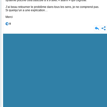
système piscine cela bascule à 9.9 avec « alarm » qui clignote.
J’ai beau retourner le problème dans tous les sens, je ne comprend pas.
Si quelqu’un a une explication…
Merci
0