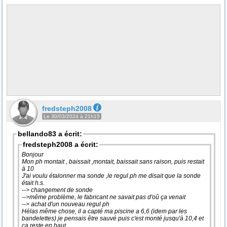
fredsteph2008
Le 30/03/2024 à 21h15
bellando83 a écrit:
fredsteph2008 a écrit:
Bonjour
Mon ph montait , baissait ,montait, baissait sans raison, puis restait
à 10
J'ai voulu étalonner ma sonde ,le regul ph me disait que la sonde
était h.s.
--> changement de sonde
-->même problème, le fabricant ne savait pas d'oû ça venait
--> achat d'un nouveau regul ph
Hélas même chose, il a capté ma piscine a 6,6 (idem par les
bandelettes) je pensais être sauvé puis c'est monté jusqu'à 10,4 et
ça reste en haut.