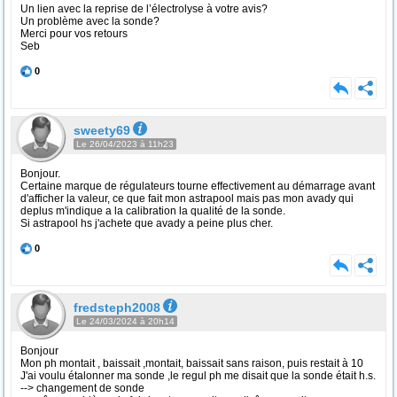
Un lien avec la reprise de l’électrolyse à votre avis?
Un problème avec la sonde?
Merci pour vos retours
Seb
0
sweety69
Le 26/04/2023 à 11h23
Bonjour.
Certaine marque de régulateurs tourne effectivement au démarrage avant
d'afficher la valeur, ce que fait mon astrapool mais pas mon avady qui
deplus m'indique a la calibration la qualité de la sonde.
Si astrapool hs j'achete que avady a peine plus cher.
0
fredsteph2008
Le 24/03/2024 à 20h14
Bonjour
Mon ph montait , baissait ,montait, baissait sans raison, puis restait à 10
J'ai voulu étalonner ma sonde ,le regul ph me disait que la sonde était h.s.
--> changement de sonde