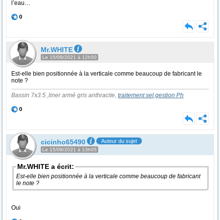
l’eau…
0
Mr.WHITE
Le 15/08/2021 à 12h50
Est-elle bien positionnée à la verticale comme beaucoup de fabricant le
note ?
Bassin 7x3.5 ,liner armé gris anthracite,
traitement sel
,
gestion Ph
0
cicinho65490
Auteur du sujet
Le 15/08/2021 à 13h05
Mr.WHITE a écrit:
Est-elle bien positionnée à la verticale comme beaucoup de fabricant
le note ?
Oui