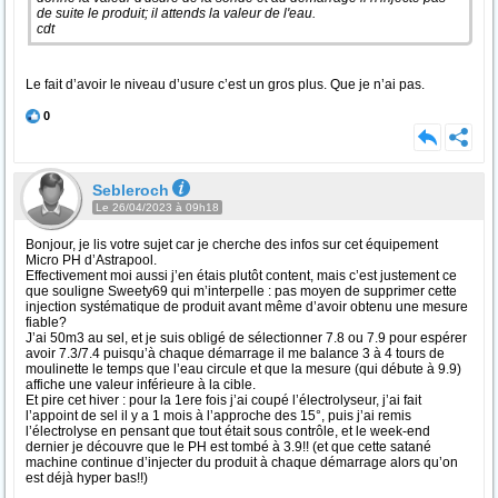
de suite le produit; il attends la valeur de l'eau.
cdt
Le fait d’avoir le niveau d’usure c’est un gros plus. Que je n’ai pas.
0
Sebleroch
Le 26/04/2023 à 09h18
Bonjour, je lis votre sujet car je cherche des infos sur cet équipement
Micro PH d’Astrapool.
Effectivement moi aussi j’en étais plutôt content, mais c’est justement ce
que souligne Sweety69 qui m’interpelle : pas moyen de supprimer cette
injection systématique de produit avant même d’avoir obtenu une mesure
fiable?
J’ai 50m3 au sel, et je suis obligé de sélectionner 7.8 ou 7.9 pour espérer
avoir 7.3/7.4 puisqu’à chaque démarrage il me balance 3 à 4 tours de
moulinette le temps que l’eau circule et que la mesure (qui débute à 9.9)
affiche une valeur inférieure à la cible.
Et pire cet hiver : pour la 1ere fois j’ai coupé l’électrolyseur, j’ai fait
l’appoint de sel il y a 1 mois à l’approche des 15°, puis j’ai remis
l’électrolyse en pensant que tout était sous contrôle, et le week-end
dernier je découvre que le PH est tombé à 3.9!! (et que cette satané
machine continue d’injecter du produit à chaque démarrage alors qu’on
est déjà hyper bas!!)