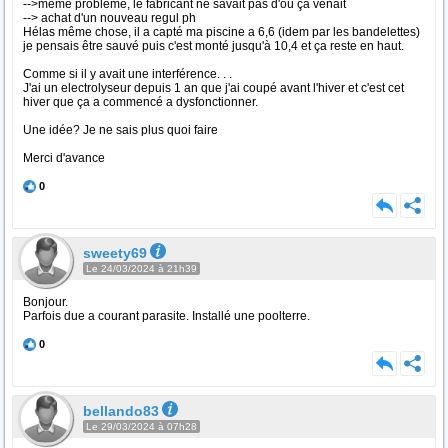
-->même problème, le fabricant ne savait pas d'oû ça venait
--> achat d'un nouveau regul ph
Hélas même chose, il a capté ma piscine a 6,6 (idem par les bandelettes)
je pensais être sauvé puis c'est monté jusqu'à 10,4 et ça reste en haut.
Comme si il y avait une interférence. . .
J'ai un electrolyseur depuis 1 an que j'ai coupé avant l'hiver et c'est cet
hiver que ça a commencé a dysfonctionner.
Une idée? Je ne sais plus quoi faire
Merci d'avance
0
sweety69
Le 24/03/2024 à 21h39
Bonjour.
Parfois due a courant parasite. Installé une poolterre.
0
bellando83
Le 29/03/2024 à 07h28