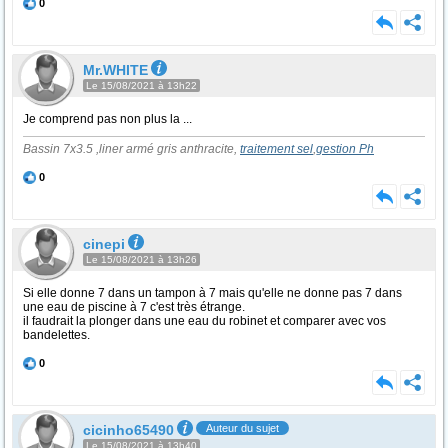
0
Mr.WHITE
Le 15/08/2021 à 13h22
Je comprend pas non plus la ...
Bassin 7x3.5 ,liner armé gris anthracite,
traitement sel
,
gestion Ph
0
cinepi
Le 15/08/2021 à 13h26
Si elle donne 7 dans un tampon à 7 mais qu'elle ne donne pas 7 dans
une eau de piscine à 7 c'est très étrange.
il faudrait la plonger dans une eau du robinet et comparer avec vos
bandelettes.
0
cicinho65490
Auteur du sujet
Le 15/08/2021 à 13h40