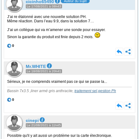
cicinho65490
Auteur du sujet
Le 17/08/2021 à 08h43
J’ai re étalonné avec une nouvelle solution PH.
Même réaction. Dans l’eau 9.9, dans la solution 7…
J’ai un collègue qui va m’amener une sonde pour essayer.
Sinon la garantie du produit est finie depuis 2 mois.
0
Mr.WHITE
Le 18/08/2021 à 20h41
Sérieux, je ne comprends vraiment pas ce qui se passe la...
Bassin 7x3.5 ,liner armé gris anthracite,
traitement sel
,
gestion Ph
0
cinepi
Le 21/08/2021 à 11h45
Possible qu'il y ait aussi un problème sur la carte électronique.