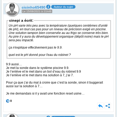
cicinho65490
Auteur du sujet
Le 15/08/2021 à 21h46
cinepi a écrit:
Un pH varie très peu avec la température (quelques centièmes d'unité
de pH), en tout cas pas pour un niveau de précision exigé en piscine.
Une solution tampon bien conservée au au frigo se conserve très bien.
Au pire il y aura du développement organique (dépôt noire) mais le pH
sera peu impacté.
ça n'explique effectivement pas le 9.9.
quel est le pH donné pour l'eau du robinet ?
9.9 aussi…
Je met la sonde dans le système piscine 9.9.
Je l’enlève et le met dans un bol d’eau du robinet 9.9
Je l’enlève et le met dans ma solution à 7, j’ai 7.
Pour ça que j’ai du mal à croire que c’est la sonde, sinon il buggerait
aussi sur la solution à 7…
Je me demandais si il y avait une fonction reset usine…
0