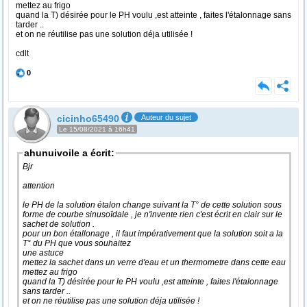
mettez au frigo
quand la T) désirée pour le PH voulu ,est atteinte , faites l'étalonnage sans
tarder ..
et on ne réutilise pas une solution déja utilisée !
cdlt
0
cicinho65490
Auteur du sujet
Le 15/08/2021 à 16h41
ahunuivoile a écrit:
Bjr
attention
le PH de la solution étalon change suivant la T° de cette solution sous
forme de courbe sinusoïdale , je n'invente rien c'est écrit en clair sur le
sachet de solution .
pour un bon étallonage , il faut impérativement que la solution soit a la
T° du PH que vous souhaitez
une astuce
mettez la sachet dans un verre d'eau et un thermometre dans cette eau
mettez au frigo
quand la T) désirée pour le PH voulu ,est atteinte , faites l'étalonnage
sans tarder ..
et on ne réutilise pas une solution déja utilisée !