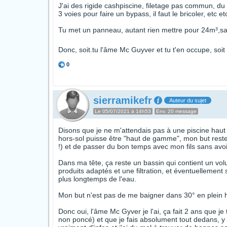
J'ai des rigide cashpiscine, filetage pas commun, du 
3 voies pour faire un bypass, il faut le bricoler, etc etc
Tu met un panneau, autant rien mettre pour 24m³,sa 
Donc, soit.tu l'âme Mc Guyver et tu t'en occupe, soit
0
sierramikefr
Auteur du sujet
Le 05/07/2021 à 14h53
Env. 20 message
Disons que je ne m'attendais pas à une piscine haut
hors-sol puisse être "haut de gamme", mon but reste 
!) et de passer du bon temps avec mon fils sans avo
Dans ma tête, ça reste un bassin qui contient un vol
produits adaptés et une filtration, et éventuellement s
plus longtemps de l'eau.
Mon but n'est pas de me baigner dans 30° en plein h
Donc oui, l'âme Mc Gyver je l'ai, ça fait 2 ans que 
non poncé) et que je fais absolument tout dedans, y c