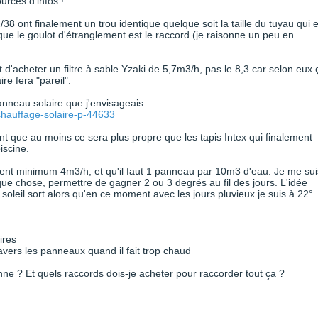
urces d'infos !
38 ont finalement un trou identique quelque soit la taille du tuyau qui e
isque le goulot d'étranglement est le raccord (je raisonne un peu en
 d'acheter un filtre à sable Yzaki de 5,7m3/h, pas le 8,3 car selon eux 
re fera "pareil".
panneau solaire que j'envisageais :
hauffage-solaire-p-44633
t que au moins ce sera plus propre que les tapis Intex qui finalement
iscine.
tent minimum 4m3/h, et qu'il faut 1 panneau par 10m3 d'eau. Je me sui
ue chose, permettre de gagner 2 ou 3 degrés au fil des jours. L'idée
soleil sort alors qu'en ce moment avec les jours pluvieux je suis à 22°.
ires
vers les panneaux quand il fait trop chaud
ionne ? Et quels raccords dois-je acheter pour raccorder tout ça ?