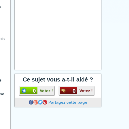
é
pis
Ce sujet vous a-t-il aidé ?
e
0
0
Votez !
Votez !
ine
Partagez cette page
i