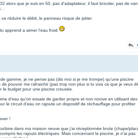
32 alors que je suis en 50, pas d'adaptateur, il faut bricoler, pas de va
...
va réduire le débit, le panneau risque de péter.
 tu apprend a aimer l'eau froid
 de gamme, je ne pense pas (dis moi si je me trompe) qu'une piscine
de pouvoir me rafraichir (pas trop non plus si tu vois ce que je veux di
ir le budget pour une piscine creusée.
ume d'eau qu'on essaie de garder propre et non nocive en utilisant des
ur le circuit d'eau on rajoute un dispositif de réchauffage pour profiter
iver !
je turbine dans ma maison neuve que j'ai réceptionnée brute (chape/plac
ompris les rajouts électriques. Mais concernant la piscine, je n'ai pas