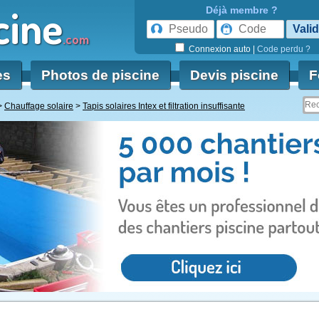
cine
Déjà membre ?
.com
Connexion auto
|
Code perdu ?
es
Photos de piscine
Devis piscine
F
Chauffage solaire
Tapis solaires Intex et filtration insuffisante