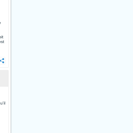
e
it
est
'il