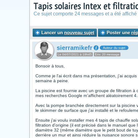
Tapis solaires Intex et filtrat
Ce sujet comporte 24 messages et a été affiché 
Lancer un
nouveau sujet
Poster une
ré
sierramikefr
Auteur du sujet
Le 04/07/2021 à 19h45
Env. 20 message
Bonsoir à tous,
Comme je l'ai écrit dans ma présentation, j'ai acquis 
semaine à peine.
La piscine est fournie avec un groupe de filtration à
mes recherches Google m'affichent aléatoirement 4
Avec la pompe branchée directement sur la piscine via 
le skimmer de surface que j'ai installé et le refoulem
Ensuite j'ai voulu installer mes 4 tapis de chauffe so
filtration d'origine (il est précisé dans le manuel que
diamètre 32 (même diamètre que le petit bout de tuya
derrière un mur et ainsi réduire la nuisance sonore s