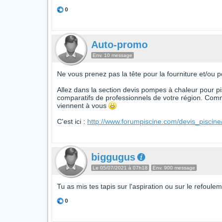
0
Auto-promo
Env. 10 message
Ne vous prenez pas la tête pour la fourniture et/ou 
Allez dans la section devis pompes à chaleur pour pis
comparatifs de professionnels de votre région. Comm
viennent à vous
C'est ici :
http://www.forumpiscine.com/devis_pisci
biggugus
Le 05/07/2021 à 07h18
Env. 900 message
Tu as mis tes tapis sur l'aspiration ou sur le refoule
0