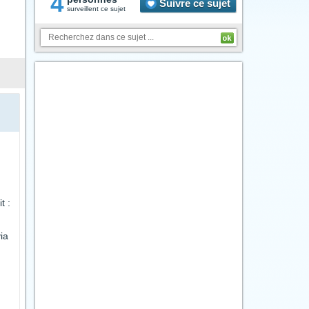
4
Suivre ce sujet
surveillent ce sujet
t :
ia