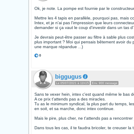
Ok, je note. La pompe est fournie par le constructeur
Mettre les 4 tapis en parallèle, pourquoi pas, mais 
Intex, et je n'ai pas l'impression que leurs connect
demander si ça vaut le coup d'investir dans un tas d'
Je devrais peut-être passer au filtre à sable plus co
plus important ? Moi qui pensais bêtement avoir du 
une marque répandue ...)
0
biggugus
Le 05/07/2021 à 11h15
Env. 900 message
Sans te vexer hein, intex c'est quand même le bas
A ce prix t'attends pas a des miracles.
Tu as le minimum syndical, la plus part du temps, le
en soit, et sa marche, donc intex continue.
Mais le pire, plus cher, ne t'attends pas a rencontrer
Dans tous les cas, il te faudra bricoler, te creuser la 