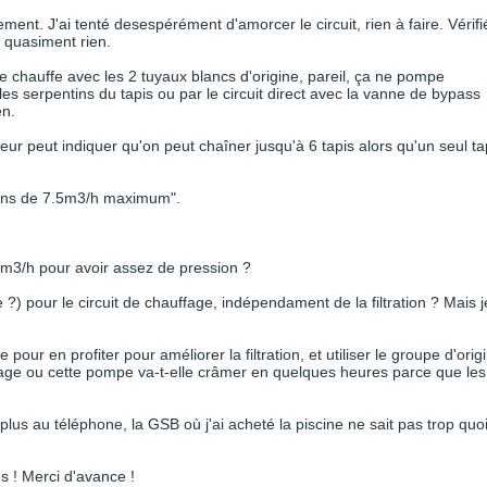
lement. J'ai tenté desespérément d'amorcer le circuit, rien à faire. Vérifi
e quasiment rien.
s de chauffe avec les 2 tuyaux blancs d'origine, pareil, ça ne pompe
es serpentins du tapis ou par le circuit direct avec la vanne de bypass
en.
ur peut indiquer qu'on peut chaîner jusqu'à 6 tapis alors qu'un seul ta
ations de 7.5m3/h maximum".
 8m3/h pour avoir assez de pression ?
?) pour le circuit de chauffage, indépendament de la filtration ? Mais j
 pour en profiter pour améliorer la filtration, et utiliser le groupe d'orig
age ou cette pompe va-t-elle crâmer en quelques heures parce que les
plus au téléphone, la GSB où j'ai acheté la piscine ne sait pas trop quo
s ! Merci d'avance !