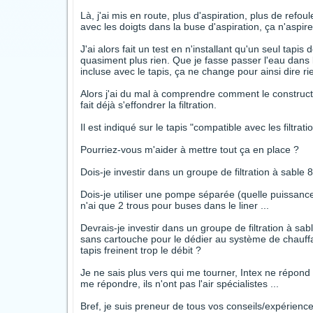
Là, j'ai mis en route, plus d'aspiration, plus de refou
avec les doigts dans la buse d'aspiration, ça n'aspir
J'ai alors fait un test en n'installant qu'un seul tapi
quasiment plus rien. Que je fasse passer l'eau dans l
incluse avec le tapis, ça ne change pour ainsi dire ri
Alors j'ai du mal à comprendre comment le constructe
fait déjà s'effondrer la filtration.
Il est indiqué sur le tapis "compatible avec les filtr
Pourriez-vous m'aider à mettre tout ça en place ?
Dois-je investir dans un groupe de filtration à sable
Dois-je utiliser une pompe séparée (quelle puissance 
n'ai que 2 trous pour buses dans le liner ...
Devrais-je investir dans un groupe de filtration à sable
sans cartouche pour le dédier au système de chauff
tapis freinent trop le débit ?
Je ne sais plus vers qui me tourner, Intex ne répond 
me répondre, ils n'ont pas l'air spécialistes ...
Bref, je suis preneur de tous vos conseils/expérience