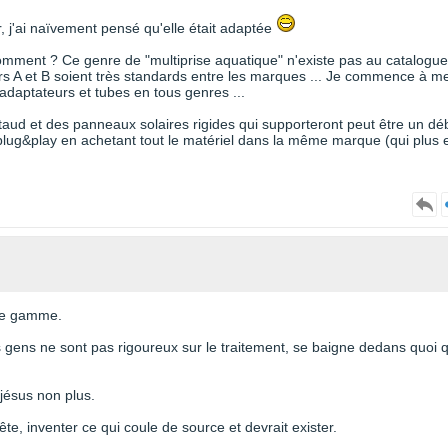
, j'ai naïvement pensé qu'elle était adaptée
comment ? Ce genre de "multiprise aquatique" n'existe pas au catalogue
eurs A et B soient très standards entre les marques ... Je commence à m
adaptateurs et tubes en tous genres ...
staud et des panneaux solaires rigides qui supporteront peut être un déb
plug&play en achetant tout le matériel dans la même marque (qui plus 
 de gamme.
s gens ne sont pas rigoureux sur le traitement, se baigne dedans quoi qu
 jésus non plus.
tête, inventer ce qui coule de source et devrait exister.