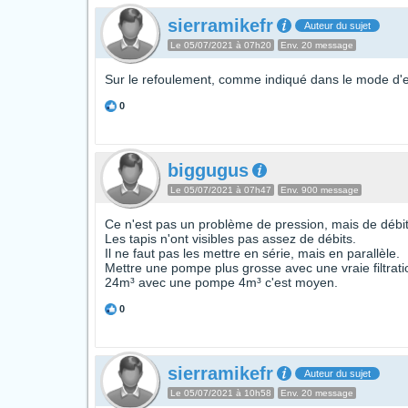
sierramikefr
Auteur du sujet
Le 05/07/2021 à 07h20
Env. 20 message
Sur le refoulement, comme indiqué dans le mode d'em
0
biggugus
Le 05/07/2021 à 07h47
Env. 900 message
Ce n'est pas un problème de pression, mais de débit
Les tapis n'ont visibles pas assez de débits.
Il ne faut pas les mettre en série, mais en parallèle.
Mettre une pompe plus grosse avec une vraie filtration
24m³ avec une pompe 4m³ c'est moyen.
0
sierramikefr
Auteur du sujet
Le 05/07/2021 à 10h58
Env. 20 message