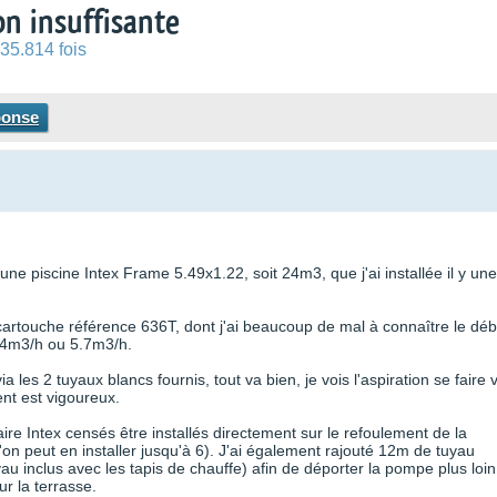
ion insuffisante
35.814 fois
ponse
une piscine Intex Frame 5.49x1.22, soit 24m3, que j'ai installée il y une
 cartouche référence 636T, dont j'ai beaucoup de mal à connaître le débi
.4m3/h ou 5.7m3/h.
les 2 tuyaux blancs fournis, tout va bien, je vois l'aspiration se faire v
ent est vigoureux.
laire Intex censés être installés directement sur le refoulement de la
 l'on peut en installer jusqu'à 6). J'ai également rajouté 12m de tuyau
u inclus avec les tapis de chauffe) afin de déporter la pompe plus loin
ur la terrasse.