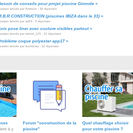
Besoin de conseils pour projet piscine Gironde
»
cussion lancée par Petitoon - 38 réponses
M.B.R CONSTRUCTION (piscines IBIZA dans le 33)
»
ussion lancée par syl33 - 5 réponses
vis pose liner avec couture visibles partout
»
cussion lancée par michel_125 - 22 réponses
Problème coque polyester app17
»
cussion lancée par ducheney - 22 réponses
ines
Forum "construction de la
Quel chauffage choisir
ent à y
piscine"
pour votre piscine ?