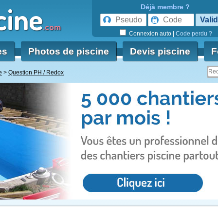
cine
Déjà membre ?
.com
Connexion auto
|
Code perdu ?
es
Photos de piscine
Devis piscine
F
e
Question PH / Redox