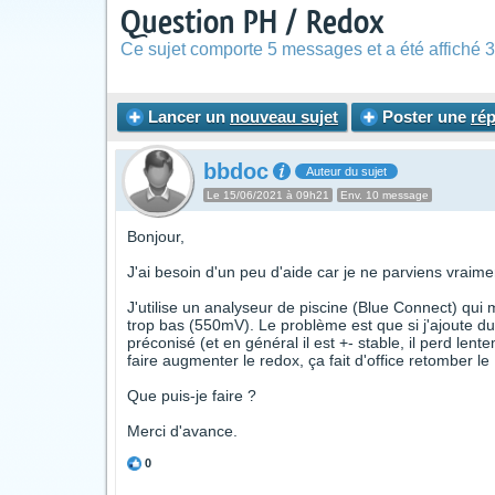
Question PH / Redox
Ce sujet comporte 5 messages et a été affiché 3
Lancer un
nouveau sujet
Poster une
ré
bbdoc
Auteur du sujet
Le 15/06/2021 à 09h21
Env. 10 message
Bonjour,
J'ai besoin d'un peu d'aide car je ne parviens vraim
J'utilise un analyseur de piscine (Blue Connect) qu
trop bas (550mV). Le problème est que si j'ajoute 
préconisé (et en général il est +- stable, il perd len
faire augmenter le redox, ça fait d'office retomber
Que puis-je faire ?
Merci d'avance.
0