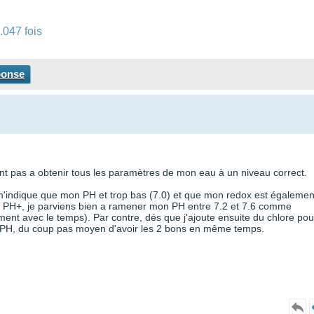
.047 fois
ponse
ent pas a obtenir tous les paramètres de mon eau à un niveau correct.
i m'indique que mon PH et trop bas (7.0) et que mon redox est égalemen
du PH+, je parviens bien a ramener mon PH entre 7.2 et 7.6 comme
tement avec le temps). Par contre, dés que j'ajoute ensuite du chlore pou
 le PH, du coup pas moyen d'avoir les 2 bons en même temps.