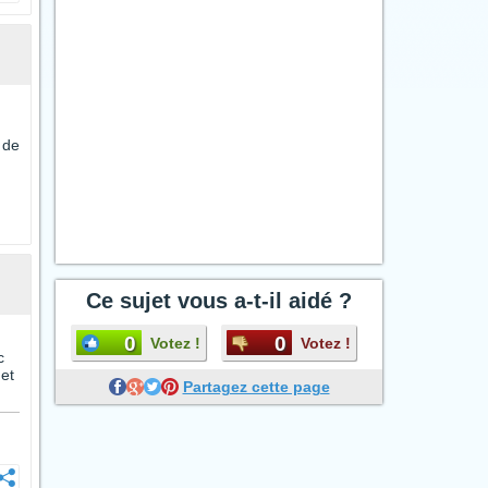
 de
Ce sujet vous a-t-il aidé ?
0
0
Votez !
Votez !
c
 et
Partagez cette page