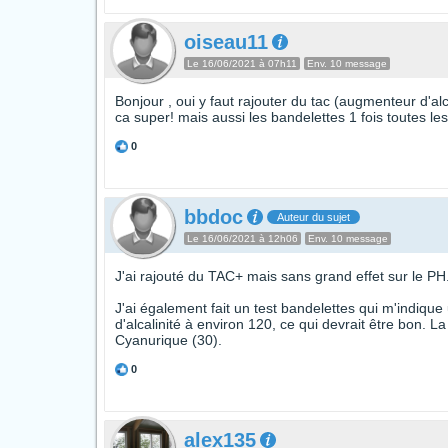
oiseau11
Le 16/06/2021 à 07h11
Env. 10 message
Bonjour , oui y faut rajouter du tac (augmenteur d'alc
ca super! mais aussi les bandelettes 1 fois toutes les
0
bbdoc
Auteur du sujet
Le 16/06/2021 à 12h06
Env. 10 message
J'ai rajouté du TAC+ mais sans grand effet sur le PH.
J'ai également fait un test bandelettes qui m'indique 
d'alcalinité à environ 120, ce qui devrait être bon
Cyanurique (30).
0
alex135