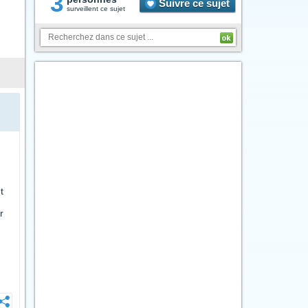
3
Suivre ce sujet
surveillent ce sujet
t
r