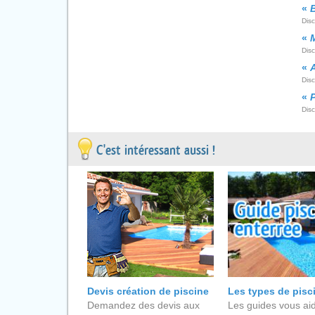
«
Dis
«
Disc
«
A
Dis
«
Dis
C'est intéressant aussi !
Devis création de piscine
Les types de pisc
Demandez des devis aux
Les guides vous aid