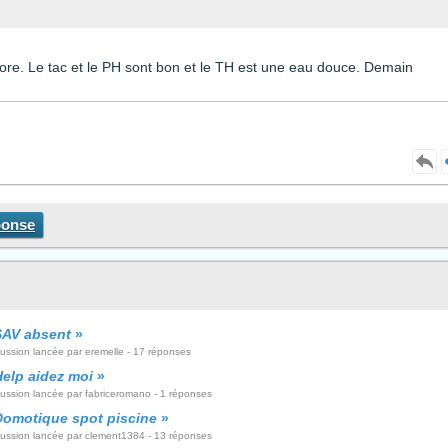
hlore. Le tac et le PH sont bon et le TH est une eau douce. Demain
ponse
SAV absent
»
cussion lancée par eremelle - 17 réponses
Help aidez moi
»
cussion lancée par fabriceromano - 1 réponses
Domotique spot piscine
»
cussion lancée par clement1384 - 13 réponses