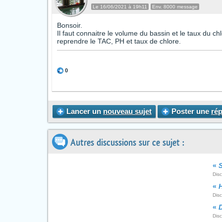
Le 16/06/2021 à 19h11
Env. 8000 message
Bonsoir.
Il faut connaitre le volume du bassin et le taux du c
reprendre le TAC, PH et taux de chlore.
0
Lancer un
nouveau sujet
Poster une
ré
Autres discussions sur ce sujet :
«
Dis
«
Dis
«
Dis