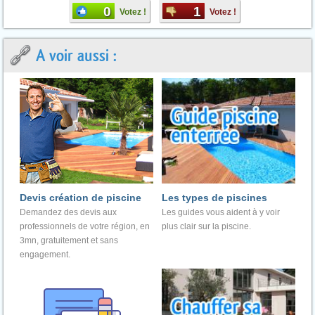
0
1
Votez !
Votez !
A voir aussi :
Devis création de piscine
Les types de piscines
Demandez des devis aux
Les guides vous aident à y voir
professionnels de votre région, en
plus clair sur la piscine.
3mn, gratuitement et sans
engagement.