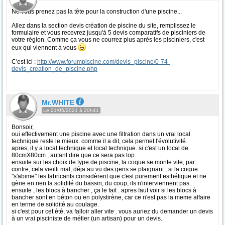
Ne vous prenez pas la tête pour la construction d'une piscine...
Allez dans la section devis création de piscine du site, remplissez le
formulaire et vous recevrez jusqu'à 5 devis comparatifs de pisciniers de
votre région. Comme ça vous ne courrez plus après les pisciniers, c'est
eux qui viennent à vous
C'est ici :
http://www.forumpiscine.com/devis_piscine/0-74-
devis_creation_de_piscine.php
Mr.WHITE
Le 21/05/2021 à 20h41
Bonsoir,
oui effectivement une piscine avec une filtration dans un vrai local
technique reste le mieux. comme il a dit, cela permet l'évolutivité.
apres, il y a local technique et local technique. si c'est un local de
80cmX80cm , autant dire que ce sera pas top.
ensuite sur les choix de type de piscine, la coque se monte vite, par
contre, cela vieilli mal, déja au vu des gens se plaignant , si la coque
"s'abime" les fabricants considèrent que c'est purement esthétique et ne
gène en rien la solidité du bassin, du coup, ils n'interviennent pas...
ensuite , les blocs à bancher , ça le fait . apres faut voir si les blocs à
bancher sont en béton ou en polystirène, car ce n'est pas la meme affaire
en terme de solidité au coulage.
si c'est pour cet été, va falloir aller vite . vous auriez du demander un devis
à un vrai pisciniste de métier (un artisan) pour un devis.