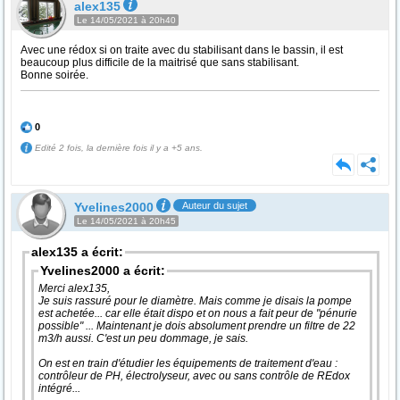
alex135
Le 14/05/2021 à 20h40
Avec une rédox si on traite avec du stabilisant dans le bassin, il est
beaucoup plus difficile de la maitrisé que sans stabilisant.
Bonne soirée.
0
Edité 2 fois, la dernière fois il y a +5 ans.
Yvelines2000
Auteur du sujet
Le 14/05/2021 à 20h45
alex135 a écrit:
Yvelines2000 a écrit:
Merci alex135,
Je suis rassuré pour le diamètre. Mais comme je disais la pompe
est achetée... car elle était dispo et on nous a fait peur de "pénurie
possible" ... Maintenant je dois absolument prendre un filtre de 22
m3/h aussi. C'est un peu dommage, je sais.
On est en train d'étudier les équipements de traitement d'eau :
contrôleur de PH, électrolyseur, avec ou sans contrôle de REdox
intégré...