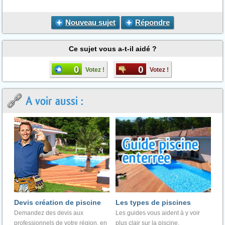
Nouveau sujet
Répondre
Ce sujet vous a-t-il aidé ?
0
0
Votez !
Votez !
A voir aussi :
Devis création de piscine
Les types de piscines
Demandez des devis aux
Les guides vous aident à y voir
professionnels de votre région, en
plus clair sur la piscine.