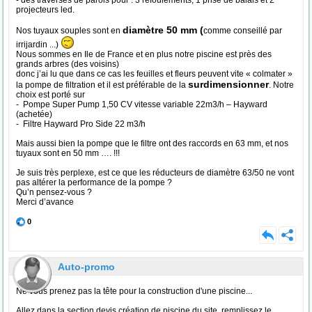
- des traversés de parois pour : 3 refoulements, 1 prise de balais et 2
projecteurs led.
diamètre 50 mm (
Nos tuyaux souples sont en
comme conseillé par
irrijardin ...)
Nous sommes en Ile de France et en plus notre piscine est près des
grands arbres (des voisins)
donc j’ai lu que dans ce cas les feuilles et fleurs peuvent vite « colmater »
surdimensionner
la pompe de filtration et il est préférable de la
. Notre
choix est porté sur
- Pompe Super Pump 1,50 CV vitesse variable 22m3/h – Hayward
(achetée)
- Filtre Hayward Pro Side 22 m3/h
Mais aussi bien la pompe que le filtre ont des raccords en 63 mm, et nos
tuyaux sont en 50 mm …. !!!
Je suis très perplexe, est ce que les réducteurs de diamètre 63/50 ne vont
pas altérer la performance de la pompe ?
Qu’n pensez-vous ?
Merci d’avance
0
Auto-promo
Ne vous prenez pas la tête pour la construction d'une piscine...
Allez dans la section devis création de piscine du site, remplissez le