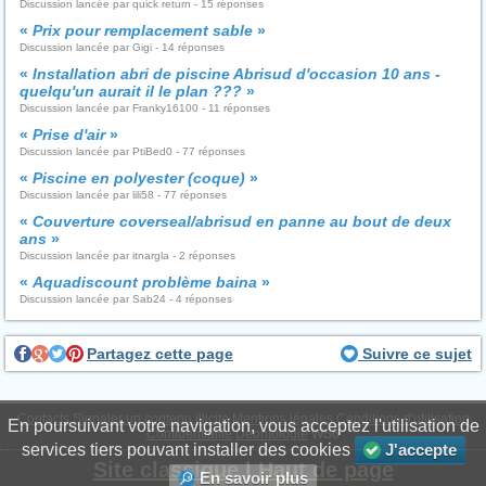
Discussion lancée par quick return - 15 réponses
«
Prix pour remplacement sable
»
Discussion lancée par Gigi - 14 réponses
«
Installation abri de piscine Abrisud d'occasion 10 ans -
quelqu'un aurait il le plan ???
»
Discussion lancée par Franky16100 - 11 réponses
«
Prise d'air
»
Discussion lancée par PtiBed0 - 77 réponses
«
Piscine en polyester (coque)
»
Discussion lancée par lili58 - 77 réponses
«
Couverture coverseal/abrisud en panne au bout de deux
ans
»
Discussion lancée par itnargla - 2 réponses
«
Aquadiscount problème baina
»
Discussion lancée par Sab24 - 4 réponses
Partagez cette page
Suivre ce sujet
Contacts
Signaler un contenu illicite
Mentions légales
Conditions d'utilisation
En poursuivant votre navigation, vous acceptez l'utilisation de
Confidentialité
Déontologie
WS6
services tiers pouvant installer des cookies
J'accepte
Site classique
|
Haut de page
En savoir plus