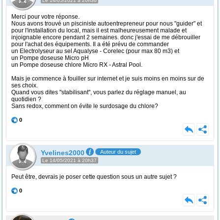
Le 14/05/2021 à 20h36
Merci pour votre réponse.
Nous avons trouvé un pisciniste autoentrepreneur pour nous "guider" et
pour l'installation du local, mais il est malheureusement malade et
injoignable encore pendant 2 semaines. donc j'essai de me débrouiller
pour l'achat des équipements. Il a été prévu de commander
un Electrolyseur au sel Aqualyse - Corelec (pour max 80 m3) et
un Pompe doseuse Micro pH
un Pompe doseuse chlore Micro RX - Astral Pool.
Mais je commence à fouiller sur internet et je suis moins en moins sur de
ses choix.
Quand vous dites "stabilisant", vous parlez du réglage manuel, au
quotidien ?
Sans redox, comment on évite le surdosage du chlore?
0
Yvelines2000
Auteur du sujet
Le 14/05/2021 à 20h37
Peut être, devrais je poser cette question sous un autre sujet ?
0