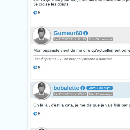
Je croise les doigts
0
Gumeur68
Le 11/05/2021 à 11h23
Env. 60 message
Mon pisciniste vient de me dire qu'actuellement on l
Bientôt piscine 6x3 en bloc polystèrene à bancher.
0
bobalette
Auteur du sujet
Le 11/05/2021 à 12h47
Env. 10 message
Oh là là , c'est la cata, je me dis que je vais finir par
0