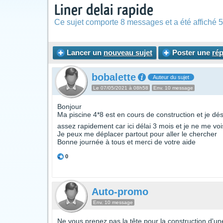
Liner delai rapide
Ce sujet comporte 8 messages et a été affiché 5
Lancer un
nouveau sujet
Poster une
ré
bobalette
Auteur du sujet
Le 07/05/2021 à 08h58
Env. 10 message
Bonjour
Ma piscine 4*8 est en cours de construction et je dé
assez rapidement car ici délai 3 mois et je ne me vo
Je peux me déplacer partout pour aller le chercher
Bonne journée à tous et merci de votre aide
0
Auto-promo
Env. 10 message
Ne vous prenez pas la tête pour la construction d'une