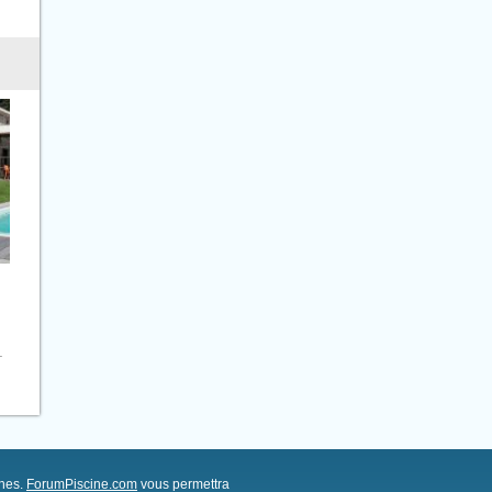
.
ches.
ForumPiscine.com
vous permettra