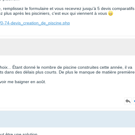
te, remplissez le formulaire et vous recevrez jusqu'à 5 devis comparatifs
 plus après les pisciniers, c'est eux qui viennent à vous
/0-74-devis_creation_de_piscine.php
ix... Étant donné le nombre de piscine construites cette année, il va
its dans des délais plus courts. De plus le manque de matière première
voir me baigner en août.
eut être une solution