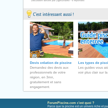
Discussion lancée par ZigetSharko - 6 réponses
C'est intéressant aussi !
Devis création de piscine
Les types de pisc
Demandez des devis aux
Les guides vous aid
professionnels de votre
voir plus clair sur la
région, en 3mn,
gratuitement et sans
engagement.
ForumPiscine.com c'est quoi ?
Parce que la piscine est un univers riche et 