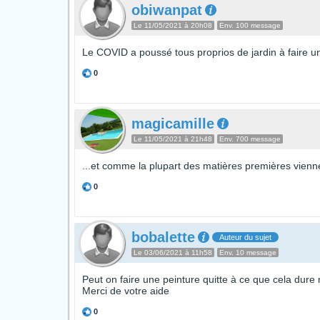
obiwanpat
Le 11/05/2021 à 20h08
Env. 100 message
Le COVID a poussé tous proprios de jardin à faire un
0
magicamille
Le 11/05/2021 à 21h48
Env. 700 message
...et comme la plupart des matières premières viennen
0
bobalette
Auteur du sujet
Le 03/06/2021 à 11h58
Env. 10 message
Peut on faire une peinture quitte à ce que cela dur
Merci de votre aide
0