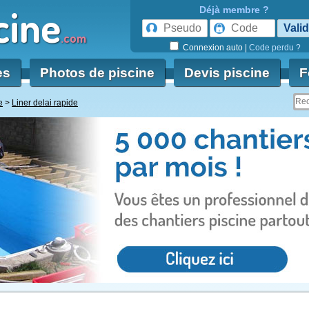
cine
Déjà membre ?
.com
Connexion auto
|
Code perdu ?
es
Photos de piscine
Devis piscine
F
e
Liner delai rapide