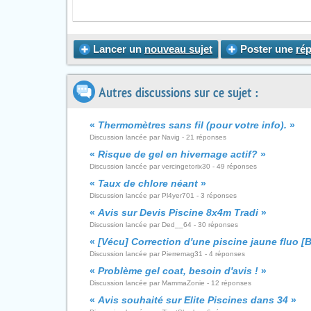
Lancer un
nouveau sujet
Poster une
ré
Autres discussions sur ce sujet :
«
Thermomètres sans fil (pour votre info).
»
Discussion lancée par Navig - 21 réponses
«
Risque de gel en hivernage actif?
»
Discussion lancée par vercingetorix30 - 49 réponses
«
Taux de chlore néant
»
Discussion lancée par Pl4yer701 - 3 réponses
«
Avis sur Devis Piscine 8x4m Tradi
»
Discussion lancée par Ded__64 - 30 réponses
«
[Vécu] Correction d'une piscine jaune fluo [
Discussion lancée par Pierremag31 - 4 réponses
«
Problème gel coat, besoin d'avis !
»
Discussion lancée par MammaZonie - 12 réponses
«
Avis souhaité sur Elite Piscines dans 34
»