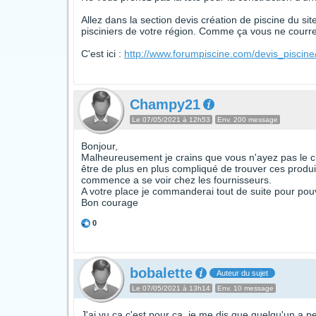
Allez dans la section devis création de piscine du si
pisciniers de votre région. Comme ça vous ne courrez
C'est ici :
http://www.forumpiscine.com/devis_piscine
Champy21
Le 07/05/2021 à 12h53
Env. 200 message
Bonjour,
Malheureusement je crains que vous n'ayez pas le cho
être de plus en plus compliqué de trouver ces produ
commence a se voir chez les fournisseurs.
A votre place je commanderai tout de suite pour pou
Bon courage
0
bobalette
Auteur du sujet
Le 07/05/2021 à 13h14
Env. 10 message
J'ai vu ça c'est pour ça, je me dis que quelqu'un a p