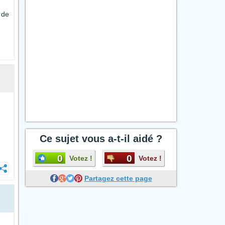
 de
Ce sujet vous a-t-il aidé ?
0
0
Votez !
Votez !
Partagez cette page