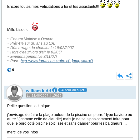
Encore toutes mes Félicitations à toi et tes assistants!!!
Mille bisous!!!
~ Contrat Maitrise d'Oeuvre.
~ Prêt 4% sur 30 ans au CA.
~ Démarrage du chantier le 19/02/2007...
~ Hors d'eau/Hors d'air le 02/05!
~ Emménagement le 3/11/07!
~ Post :
http://www.forumconstruire.c
[...]
amp;start=0
0
william kidd
Auteur du sujet
Le 22/08/2007 à 15h12
Petite question technique
j'envisage de faire la plage autour de la piscine en pierre ' type baviere ou
autre ' ( comme celle de claudie) mais je ne sais pas comment faire pour
que le bord coté piscine soit lisse et sans danger pour les baigneurs ....
merci de vos infos