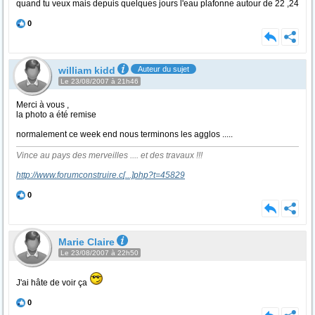
quand tu veux mais depuis quelques jours l'eau plafonne autour de 22 ,24
0
william kidd
Auteur du sujet
Le 23/08/2007 à 21h46
Merci à vous ,
la photo a été remise
normalement ce week end nous terminons les agglos .....
Vince au pays des merveilles .... et des travaux !!!
http://www.forumconstruire.c
[...]
php?t=45829
0
Marie Claire
Le 23/08/2007 à 22h50
J'ai hâte de voir ça
0