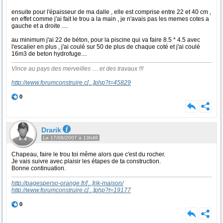
ensuite pour l'épaisseur de ma dalle , elle est comprise entre 22 et 40 cm ,
en effet comme j'ai fait le trou a la main , je n'avais pas les memes cotes a
gauche et a droite ....
au minimum j'ai 22 de béton, pour la piscine qui va faire 8.5 * 4.5 avec
l'escalier en plus , j'ai coulé sur 50 de plus de chaque coté et j'ai coulé
16m3 de beton hydrofuge....
Vince au pays des merveilles .... et des travaux !!!
http://www.forumconstruire.c
[...]
php?t=45829
0
Drarik
Le 17/08/2007 à 13h46
Chapeau, faire le trou toi même alors que c'est du rocher.
Je vais suivre avec plaisir les étapes de ta construction.
Bonne continuation.
http://pagesperso-orange.fr/
[...]
rik-maison/
http://www.forumconstruire.c
[...]
php?t=19177
0