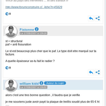
Vince au pays des merveilles .... et des travaux !!!
http://www.forumconstruire.c
[...]
php?t=45829
0
Fistonne
Le 17/08/2007 à 13h18
st = structural
paf = anti fissuration
Le st est beaucoup plus cher que le paf. Le type doit etre marqué sur ta
facture.
A quelle épaisseur as-tu fait le radier ?
0
william kidd
Auteur du sujet
Le 17/08/2007 à 13h32
alors c'est une tres bonne question , il faudra que je verifie
je me souviens juste avoir payé la plaque de treillis soudé plus de 65 € ht
.....