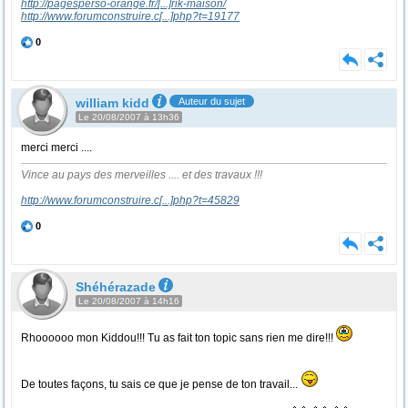
http://pagesperso-orange.fr/
[...]
rik-maison/
http://www.forumconstruire.c
[...]
php?t=19177
0
william kidd
Auteur du sujet
Le 20/08/2007 à 13h36
merci merci ....
Vince au pays des merveilles .... et des travaux !!!
http://www.forumconstruire.c
[...]
php?t=45829
0
Shéhérazade
Le 20/08/2007 à 14h16
Rhoooooo mon Kiddou!!! Tu as fait ton topic sans rien me dire!!!
De toutes façons, tu sais ce que je pense de ton travail...