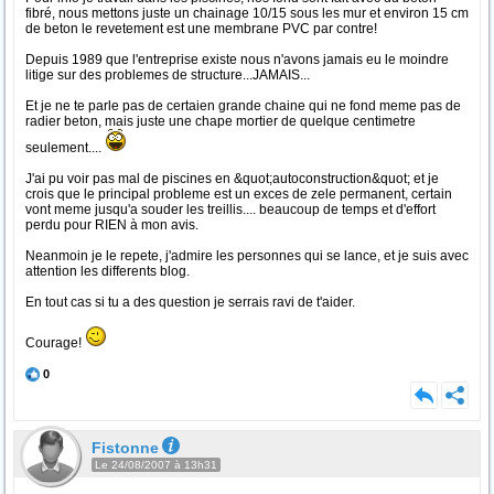
fibré, nous mettons juste un chainage 10/15 sous les mur et environ 15 cm
de beton le revetement est une membrane PVC par contre!
Depuis 1989 que l'entreprise existe nous n'avons jamais eu le moindre
litige sur des problemes de structure...JAMAIS...
Et je ne te parle pas de certaien grande chaine qui ne fond meme pas de
radier beton, mais juste une chape mortier de quelque centimetre
seulement....
J'ai pu voir pas mal de piscines en &quot;autoconstruction&quot; et je
crois que le principal probleme est un exces de zele permanent, certain
vont meme jusqu'a souder les treillis.... beaucoup de temps et d'effort
perdu pour RIEN à mon avis.
Neanmoin je le repete, j'admire les personnes qui se lance, et je suis avec
attention les differents blog.
En tout cas si tu a des question je serrais ravi de t'aider.
Courage!
0
Fistonne
Le 24/08/2007 à 13h31