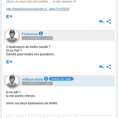
Vince au pays des merveilles .... et des travaux !!!
http://www.forumconstruire.c
[...]
php?t=45829
0
Fistonne
Le 17/08/2007 à 12h03
2 épaisseurs de treillis soudé ?
St ou Paf ?
Désolé pour toutes ces questions...
0
william kidd
Auteur du sujet
Le 17/08/2007 à 12h07
st ou paf ?
tu me parles chinois
sinon oui deux epaisseurs de treillis