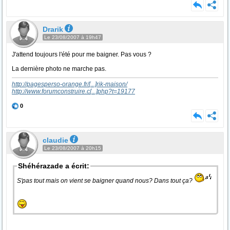
Drarik
Le 23/08/2007 à 19h47
J'attend toujours l'été pour me baigner. Pas vous ?
La dernière photo ne marche pas.
http://pagesperso-orange.fr/
[...]
rik-maison/
http://www.forumconstruire.c
[...]
php?t=19177
0
claudie
Le 23/08/2007 à 20h15
Shéhérazade a écrit:
S'pas tout mais on vient se baigner quand nous? Dans tout ça?