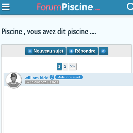
Piscine , vous avez dit piscine ....
Nouveau sujet
Répondre
1
2
>>
william kidd
Auteur du sujet
Le 16/08/2007 à 13h28