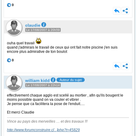
0
claudie
Le 17/08/2007 à 20h59
ouha quel travail
quand j'admirais le travail de ceux qui ont fait notre piscine j'en suis
encore plus admirative de ton boulot
0
william kidd
Auteur du sujet
Le 17/08/2007 à 22h14
effectivement chaque agglo est scellé au mortier , afin qu'ils bougent le
moins possible quand on va couler et vibrer .
Je pense que ca facilitera la pose de l'enduit.....
Et merci Claudie
Vince au pays des merveilles .... et des travaux !!!
http://www.forumconstruire.c
[...]
php?t=45829