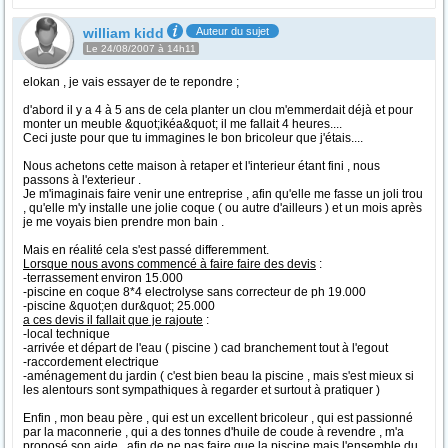
william kidd
Auteur du sujet
Le 24/08/2007 à 14h11
elokan , je vais essayer de te repondre ;
d'abord il y a 4 à 5 ans de cela planter un clou m'emmerdait déjà et pour
monter un meuble &quot;ikéa&quot; il me fallait 4 heures....
Ceci juste pour que tu immagines le bon bricoleur que j'étais....
Nous achetons cette maison à retaper et l'interieur étant fini , nous
passons à l'exterieur .
Je m'imaginais faire venir une entreprise , afin qu'elle me fasse un joli trou
, qu'elle m'y installe une jolie coque ( ou autre d'ailleurs ) et un mois après
je me voyais bien prendre mon bain .
Mais en réalité cela s'est passé differemment.
Lorsque nous avons commencé à faire faire des devis
:
-terrassement environ 15.000
-piscine en coque 8*4 electrolyse sans correcteur de ph 19.000
-piscine &quot;en dur&quot; 25.000
a ces devis il fallait que je rajoute
:
-local technique
-arrivée et départ de l'eau ( piscine ) cad branchement tout à l'egout
-raccordement electrique
-aménagement du jardin ( c'est bien beau la piscine , mais s'est mieux si
les alentours sont sympathiques à regarder et surtout à pratiquer )
Enfin , mon beau père , qui est un excellent bricoleur , qui est passionné
par la maconnerie , qui a des tonnes d'huile de coude à revendre , m'a
proposé son aide , afin de ne pas faire que la piscine mais l'ensemble du