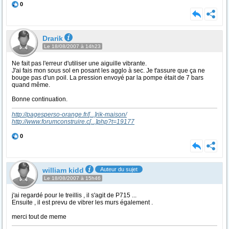
0
Drarik
Le 18/08/2007 à 14h23
Ne fait pas l'erreur d'utiliser une aiguille vibrante.
J'ai fais mon sous sol en posant les agglo à sec. Je t'assure que ça ne
bouge pas d'un poil. La pression envoyé par la pompe était de 7 bars
quand même.
Bonne continuation.
http://pagesperso-orange.fr/
[...]
rik-maison/
http://www.forumconstruire.c
[...]
php?t=19177
0
william kidd
Auteur du sujet
Le 18/08/2007 à 15h46
j'ai regardé pour le treillis , il s'agit de P715 ...
Ensuite , il est prevu de vibrer les murs également .
merci tout de meme