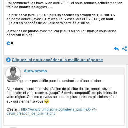
J'ai commencé les travaux en avril 2006 , et nous sommes actuellement en
train de monter les agglos ....
La piscine va faire 8.5 * 4.5 plus un escalier en arrondi de 1.20 sur 3.5
en pente douce , avec 1.1 m d'eau aux escaliers et 1.7 ( 1.8 ) en bout .
Elle est en banchés de 27 , elle sera carrelée et au sel.
je n'ai pas de photos avec moi car je suis au boulot, mais je vous laisse
découvrir le blog.
0
Cliquez ici pour accéder à la meilleure réponse
Auto-promo
Ne vous prenez pas la tête pour la construction d'une piscine...
Allez dans la section devis création de piscine du site, remplissez le
formulaire et vous recevrez jusqu'à 5 devis comparatifs de pisciniers de
votre région. Comme ça vous ne courrez plus après les pisciniers, c'est
eux qui viennent à vous
C'est ici :
http://www.forumpiscine.com/devis_piscine/0-74-
devis_creation_de_piscine.php