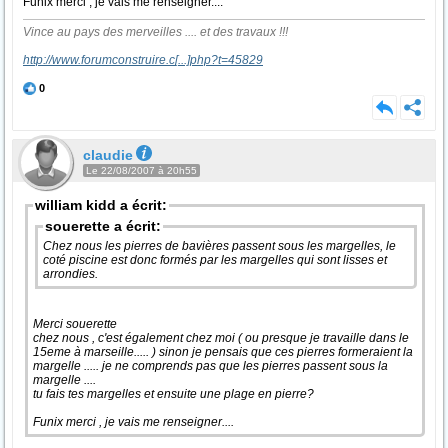
Funix merci , je vais me renseigner....
Vince au pays des merveilles .... et des travaux !!!
http://www.forumconstruire.c
[...]
php?t=45829
0
claudie
Le 22/08/2007 à 20h55
william kidd a écrit:
souerette a écrit:
Chez nous les pierres de bavières passent sous les margelles, le
coté piscine est donc formés par les margelles qui sont lisses et
arrondies.
Merci souerette
chez nous , c'est également chez moi ( ou presque je travaille dans le
15eme à marseille..... ) sinon je pensais que ces pierres formeraient la
margelle ..... je ne comprends pas que les pierres passent sous la
margelle ....
tu fais tes margelles et ensuite une plage en pierre?
Funix merci , je vais me renseigner....