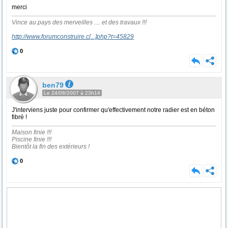
merci
Vince au pays des merveilles .... et des travaux !!!
http://www.forumconstruire.c
[...]
php?t=45829
0
ben79
Le 24/08/2007 à 23h14
J'interviens juste pour confirmer qu'effectivement notre radier est en béton
fibré !
Maison finie !!!
Piscine finie !!!
Bientôt la fin des extérieurs !
0