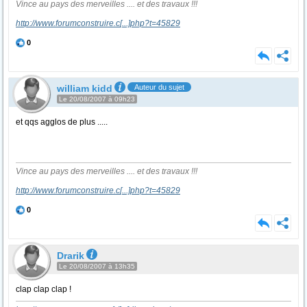
Vince au pays des merveilles .... et des travaux !!!
http://www.forumconstruire.c
[...]
php?t=45829
0
william kidd
Auteur du sujet
Le 20/08/2007 à 09h23
et qqs agglos de plus .....
Vince au pays des merveilles .... et des travaux !!!
http://www.forumconstruire.c
[...]
php?t=45829
0
Drarik
Le 20/08/2007 à 13h35
clap clap clap !