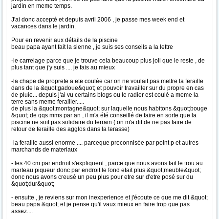
jardin en meme temps.
J'ai donc accepté et depuis avril 2006 , je passe mes week end et
vacances dans le jardin.
Pour en revenir aux détails de la piscine
beau papa ayant fait la sienne , je suis ses conseils a la lettre
-le carrelage parce que je trouve cela beaucoup plus joli que le reste , de
plus tant que j'y suis .... je fais au mieux
-la chape de proprete a ete coulée car on ne voulait pas mettre la feraille
dans de la &quot;gadoue&quot; et pouvoir travailler sur du propre en cas
de pluie... depuis j'ai vu certains blogs ou le radier est coulé a meme la
terre sans meme ferailler.....
de plus la &quot;montagne&quot; sur laquelle nous habitons &quot;bouge
&quot; de qqs mms par an , il m'a été conseillé de faire en sorte que la
piscine ne soit pas solidaire du terrain ( on m'a dit de ne pas faire de
retour de feraille des agglos dans la terasse)
-la feraille aussi enorme .... parceque preconnisée par point p et autres
marchands de materiaux
- les 40 cm par endroit s'expliquent , parce que nous avons fait le trou au
marteau piqueur donc par endroit le fond etait plus &quot;meuble&quot;
donc nous avons creusé un peu plus pour etre sur d'etre posé sur du
&quot;dur&quot;
- ensuite , je reviens sur mon inexperience et j'écoute ce que me dit &quot;
beau papa &quot; et je pense qu'il vaux mieux en faire trop que pas
assez....