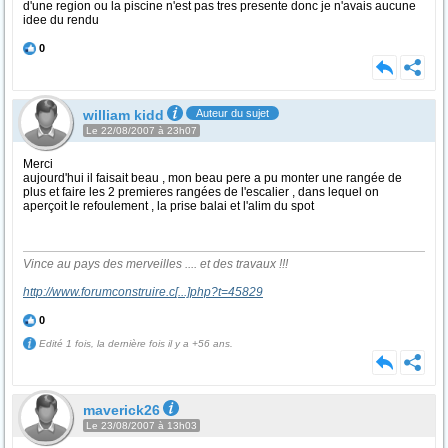
d'une region ou la piscine n'est pas tres presente donc je n'avais aucune
idee du rendu
0
william kidd
Auteur du sujet
Le 22/08/2007 à 23h07
Merci
aujourd'hui il faisait beau , mon beau pere a pu monter une rangée de
plus et faire les 2 premieres rangées de l'escalier , dans lequel on
aperçoit le refoulement , la prise balai et l'alim du spot
Vince au pays des merveilles .... et des travaux !!!
http://www.forumconstruire.c
[...]
php?t=45829
0
Edité 1 fois, la dernière fois il y a +56 ans.
maverick26
Le 23/08/2007 à 13h03