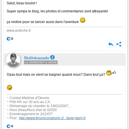
Salut, beau boulot !
Super sympa le blog, les photos et commentaires sont attrayants!
ça motive pour se lancer aussi dans l'aventure
www.ardeche.fr
0
Shéhérazade
Le 23/08/2007 à 18h59
S'pas tout mais on vient se baigner quand nous? Dans tout ça?
~ Contrat Maitrise d'Oeuvre.
~ Prêt 4% sur 30 ans au CA.
~ Démarrage du chantier le 19/02/2007...
~ Hors d'eau/Hors d'air le 02/05!
~ Emménagement le 3/11/07!
~ Post :
http://www.forumconstruire.c
[...]
amp;start=0
0