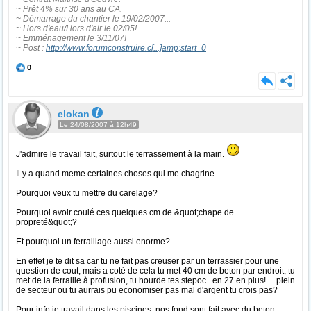
~ Prêt 4% sur 30 ans au CA.
~ Démarrage du chantier le 19/02/2007...
~ Hors d'eau/Hors d'air le 02/05!
~ Emménagement le 3/11/07!
~ Post :
http://www.forumconstruire.c
[...]
amp;start=0
0
elokan
Le 24/08/2007 à 12h49
J'admire le travail fait, surtout le terrassement à la main.
Il y a quand meme certaines choses qui me chagrine.
Pourquoi veux tu mettre du carelage?
Pourquoi avoir coulé ces quelques cm de &quot;chape de
propreté&quot;?
Et pourquoi un ferraillage aussi enorme?
En effet je te dit sa car tu ne fait pas creuser par un terrassier pour une
question de cout, mais a coté de cela tu met 40 cm de beton par endroit, tu
met de la ferraille à profusion, tu hourde tes stepoc...en 27 en plus!.... plein
de secteur ou tu aurrais pu economiser pas mal d'argent tu crois pas?
Pour info je travail dans les piscines, nos fond sont fait avec du beton