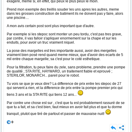
exagéré, meme si, en effet, qui peux le plus peux le moin.
Prend mon exemple des treillis souder les uns apres les autres, meme
dans les grosses construction de batiment ils ne doivent pas y faire, alors
une piscine....
A mon avis certain post sont plus important que d'autre.
Par exemple si les stepoc sont monter un peu tordu, c'est pas tres grave,
par contre, il vas falloir s'apliquer enormement sur la chape et sur les
enduits, pour avoir un truc vraiment niquel.
La pose des margelles est tres importante aussi, avoir des mergelles
vraiment bien posé rend quand meme mieux, que d'avoir des ecarts de 5
mil entre chaque margelle; sa c'est pour le coté esthetique.
Pour la filtration, tu peux faire du zele, sans probleme, prendre une pompe
de qualité ; STA RITE, HAYWARD, un traitement fiable et eprouvé ;
STERILOR, MONARCH... pareil pour le robot.
Tu vois se que je veux dire? La difference de prix entre les stepoc de 27
qui servent a rien, et la difference de prix entre la pompe premier prix qui
tiens 3 ans et la STA RITE qui tiens 12 ans...
Par contre une chose est sur , c'est que tu est probablement rassuré de se
que tu a fait, et sa c'est bien, faut mieux en avoir fait plus et que tu dorme
tranquil, plutot que tiré de partout et passer de mauvaise nuit!
0