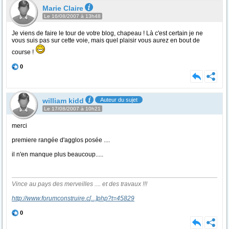
Marie Claire
Le 16/08/2007 à 13h48
Je viens de faire le tour de votre blog, chapeau ! Là c'est certain je ne
vous suis pas sur cette voie, mais quel plaisir vous aurez en bout de
course !
0
william kidd
Auteur du sujet
Le 17/08/2007 à 10h21
merci
premiere rangée d'agglos posée ....
il n'en manque plus beaucoup.....
Vince au pays des merveilles .... et des travaux !!!
http://www.forumconstruire.c
[...]
php?t=45829
0