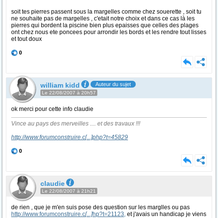
soit tes pierres passent sous la margelles comme chez souerette , soit tu
ne souhaite pas de margelles , c'etait notre choix et dans ce cas là les
pierres qui bordent la piscine bien plus epaisses que celles des plages
ont chez nous ete poncees pour arrondir les bords et les rendre tout lisses
et tout doux
0
william kidd
Auteur du sujet
Le 22/08/2007 à 20h57
ok merci pour cette info claudie
Vince au pays des merveilles .... et des travaux !!!
http://www.forumconstruire.c
[...]
php?t=45829
0
claudie
Le 22/08/2007 à 21h21
de rien , que je m'en suis pose des question sur les marglles ou pas
http://www.forumconstruire.c
[...]
hp?t=21123,
et j'avais un handicap je viens