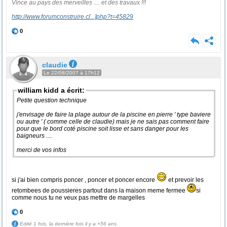
Vince au pays des merveilles .... et des travaux !!!
http://www.forumconstruire.c
[...]
php?t=45829
0
claudie
Le 22/08/2007 à 17h12
william kidd a écrit:
Petite question technique
j'envisage de faire la plage autour de la piscine en pierre ' type baviere
ou autre ' ( comme celle de claudie) mais je ne sais pas comment faire
pour que le bord coté piscine soit lisse et sans danger pour les
baigneurs ....
merci de vos infos
si j'ai bien compris poncer , poncer et poncer encore
et prevoir les
retombees de poussieres partout dans la maison meme fermee
si
comme nous tu ne veux pas mettre de margelles
0
Edité 1 fois, la dernière fois il y a +56 ans.