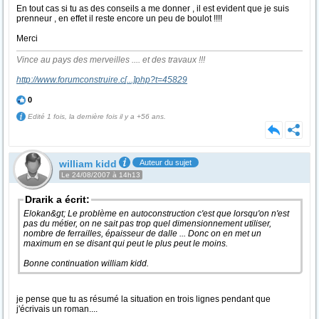
En tout cas si tu as des conseils a me donner , il est evident que je suis
prenneur , en effet il reste encore un peu de boulot !!!!
Merci
Vince au pays des merveilles .... et des travaux !!!
http://www.forumconstruire.c
[...]
php?t=45829
0
Edité 1 fois, la dernière fois il y a +56 ans.
william kidd
Auteur du sujet
Le 24/08/2007 à 14h13
Drarik a écrit:
Elokan&gt; Le problème en autoconstruction c'est que lorsqu'on n'est
pas du métier, on ne sait pas trop quel dimensionnement utiliser,
nombre de ferrailles, épaisseur de dalle ... Donc on en met un
maximum en se disant qui peut le plus peut le moins.
Bonne continuation william kidd.
je pense que tu as résumé la situation en trois lignes pendant que
j'écrivais un roman....