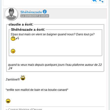
Shéhérazade
Le 24/08/2007 à 00h34
claudie a écrit:
Shéhérazade a écrit:
S'pas tout mais on vient se baigner quand nous? Dans tout ça?
quand tu veux mais depuis quelques jours l'eau plafonne autour de 22
,24
J'arriiiive!!!
*enfile son maillot de bain et sa bouée-canard*
~ Contrat Maitrise d'Oeuvre.