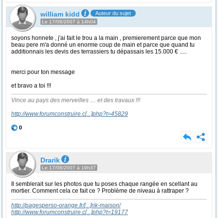
william kidd
Auteur du sujet
Le 17/08/2007 à 14h04
soyons honnete , j'ai fait le trou a la main , premierement parce que mon
beau pere m'a donné un enorme coup de main et parce que quand tu
additionnais les devis des terrassiers tu dépassais les 15.000 € .....
merci pour ton message
et bravo a toi !!!
Vince au pays des merveilles .... et des travaux !!!
http://www.forumconstruire.c
[...]
php?t=45829
0
Drarik
Le 17/08/2007 à 19h37
Il semblerait sur les photos que tu poses chaque rangée en scellant au
mortier. Comment cela ce fait ce ? Problème de niveau à rattraper ?
http://pagesperso-orange.fr/
[...]
rik-maison/
http://www.forumconstruire.c
[...]
php?t=19177