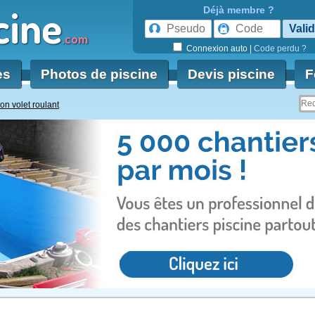
cine
Déjà membre ?
.com
Connexion auto
|
Code perdu ?
es
Photos de piscine
Devis piscine
F
ion volet roulant