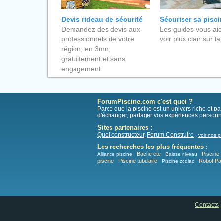
Devis rideau de sécurité
Sécuriser sa pisc
Demandez des devis aux
Les guides vous aid
professionnels de votre
voir plus clair sur la
région, en 3mn,
gratuitement et sans
engagement.
ForumPiscine.com c'est quoi ?
Parce que la piscine est un univers riche et 
d'échanger, partager vos expériences personn
Sites partenaires :
Quel constructeur
,
Forum Construire
,
voir nos p
Les recherches les plus fréquentes :
Bache ete
Piscine 
Alliance piscine
Baisse niveau
piscine
Piscine tubulaire
Robot P
Piscine zodiac
Contacts