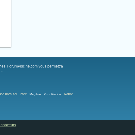
.
ches.
ForumPiscine.com
vous permettra
..
ine hors sol
Intex
Robot
Magiline
Pour Piscine
annonceurs