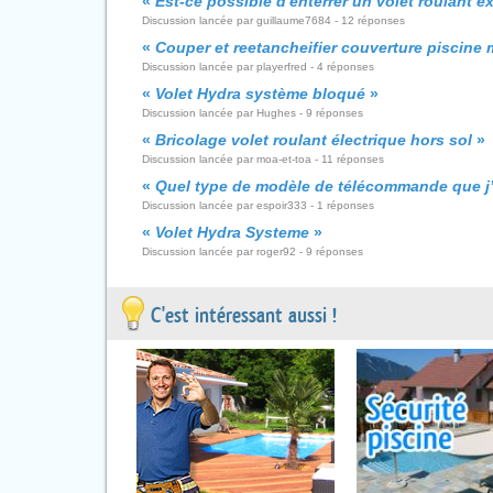
«
Est-ce possible d'enterrer un volet roulant e
Discussion lancée par guillaume7684 - 12 réponses
«
Couper et reetancheifier couverture piscine 
Discussion lancée par playerfred - 4 réponses
«
Volet Hydra système bloqué
»
Discussion lancée par Hughes - 9 réponses
«
Bricolage volet roulant électrique hors sol
»
Discussion lancée par moa-et-toa - 11 réponses
«
Quel type de modèle de télécommande que j’a
Discussion lancée par espoir333 - 1 réponses
«
Volet Hydra Systeme
»
Discussion lancée par roger92 - 9 réponses
C'est intéressant aussi !