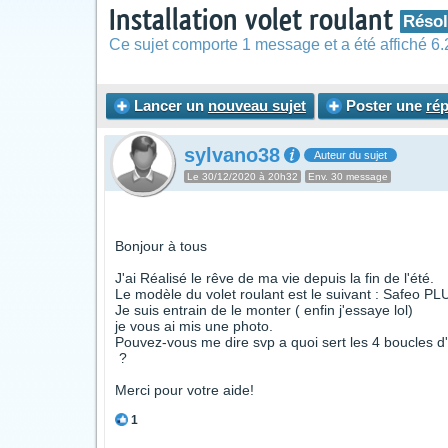
Installation volet roulant
Réso
Ce sujet comporte 1 message et a été affiché 6.
Lancer un
nouveau sujet
Poster une
ré
sylvano38
Auteur du sujet
Le 30/12/2020 à 20h32
Env. 30 message
Bonjour à tous
J'ai Réalisé le rêve de ma vie depuis la fin de l'été.
Le modèle du volet roulant est le suivant : Safeo 
Je suis entrain de le monter ( enfin j'essaye lol)
je vous ai mis une photo.
Pouvez-vous me dire svp a quoi sert les 4 boucles d'a
?
Merci pour votre aide!
1