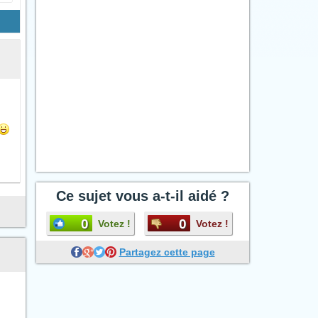
Ce sujet vous a-t-il aidé ?
0
0
Votez !
Votez !
Partagez cette page