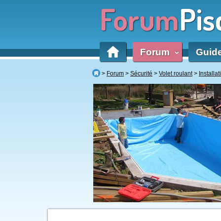
Forum
Pis
Forum
Guid
‹
Forum
Sécurité
Volet roulant
Installat