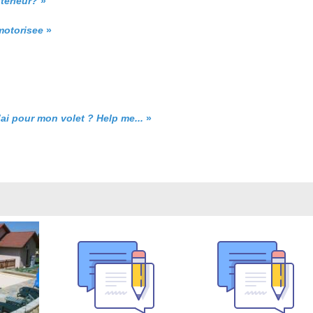
xtérieur?
»
motorisee
»
i pour mon volet ? Help me...
»