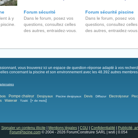
ine
Forum sécurité
Forum sécurité piscine
ent à y
Dans le forum, posez vos
Dans le forum, posez vos
 piscine.
questions, consultez celles
questions, consultez celles
des autres, entraidez-vous.
des autres, entraidez-vous
passionnant, vous trouverez ici un espace de question-réponse adapté à vos recher
elles concernant la piscine et son environnement avec les 48.392 autres membres .
artenaires
Pompe chaleur
bois
Desjoyaux
Devis
Electrolyseur
Pisc
Piscine desjoyaux
Diffazur
[
]
as
Waterair
Yzaki
+ de mots
|
Signaler un contenu illicite
|
Mentions légales
|
CGU
|
Confidentialité
|
Publicité, 
ForumPiscine.com
© 2004 - 2026 ForumConstruire SARL | ws6 | 0.054