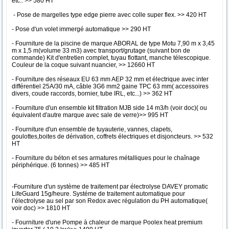
etc.. >> 580 HT
- Pose de margelles type edge pierre avec colle super flex. >> 420 HT
- Pose d'un volet immergé automatique >> 290 HT
- Fourniture de la piscine de marque ABORAL de type Motu 7,90 m x 3,45
m x 1,5 m(volume 33 m3) avec transport/grutage (suivant bon de
commande) Kit d'entretien complet, tuyau flottant, manche télescopique.
Couleur de la coque suivant nuancier, >> 12660 HT
- Fourniture des réseaux EU 63 mm AEP 32 mm et électrique avec inter
différentiel 25A/30 mA, câble 3G6 mm2 gaine TPC 63 mm( accessoires
divers, coude raccords, bornier, tube IRL, etc...) >> 362 HT
- Fourniture d'un ensemble kit filtration MJB side 14 m3/h (voir doc)( ou
équivalent d'autre marque avec sale de verre)>> 995 HT
- Fourniture d'un ensemble de tuyauterie, vannes, clapets,
goulottes,boites de dérivation, coffrets électriques et disjoncteurs. >> 532
HT
- Fourniture du béton et ses armatures métalliques pour le chaînage
périphérique. (6 tonnes) >> 485 HT
-Fourniture d'un système de traitement par électrolyse DAVEY promatic
LifeGuard 15g/heure. Systéme de traitement automatique pour
l’électrolyse au sel par son Redox avec régulation du PH automatique(
voir doc) >> 1810 HT
- Fourniture d'une Pompe à chaleur de marque Poolex heat premium