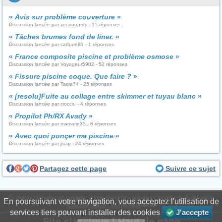
«
Avis sur problème couverture
»
Discussion lancée par zouzoupets - 15 réponses
«
Tâches brumes fond de liner.
»
Discussion lancée par cathare81 - 1 réponses
«
France composite piscine et problème osmose
»
Discussion lancée par Voyageur5902 - 52 réponses
«
Fissure piscine coque. Que faire ?
»
Discussion lancée par Tania74 - 25 réponses
«
[resolu]Fuite au collage entre skimmer et tuyau blanc
»
Discussion lancée par ciocciu - 4 réponses
«
Propilot Ph/RX Avady
»
Discussion lancée par mamarie35 - 8 réponses
«
Avec quoi ponçer ma piscine
»
Discussion lancée par jisap - 24 réponses
Partagez cette page
Suivre ce sujet
Contacts
Signaler un contenu illicite
Mentions légales
Conditions d'utilisation
En poursuivant votre navigation, vous acceptez l'utilisation de
Confidentialité
Déontologie
WS6
services tiers pouvant installer des cookies
J'accepte
Site classique
|
Haut de page