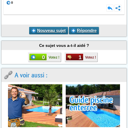
0
Nouveau sujet
Répondre
Ce sujet vous a-t-il aidé ?
0
1
Votez !
Votez !
A voir aussi :