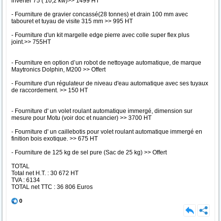
inverter 75 ( 10,2 kw)>> 1499 HT
- Fourniture de gravier concassé(28 tonnes) et drain 100 mm avec
tabouret et tuyau de visite 315 mm >> 995 HT
- Fourniture d'un kit margelle edge pierre avec colle super flex plus
joint.>> 755HT
- Fourniture en option d’un robot de nettoyage automatique, de marque
Maytronics Dolphin, M200 >> Offert
- Fourniture d'un régulateur de niveau d'eau automatique avec ses tuyaux
de raccordement. >> 150 HT
- Fourniture d' un volet roulant automatique immergé, dimension sur
mesure pour Motu (voir doc et nuancier) >> 3700 HT
- Fourniture d' un caillebotis pour volet roulant automatique immergé en
finition bois exotique. >> 675 HT
- Fourniture de 125 kg de sel pure (Sac de 25 kg) >> Offert
TOTAL
Total net H.T. : 30 672 HT
TVA : 6134
TOTAL net TTC : 36 806 Euros
0