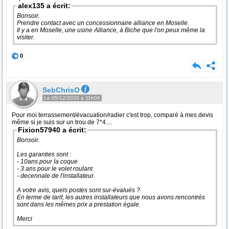
alex135 a écrit:
Bonsoir.
Prendre contact avec un concessionnaire alliance en Moselle.
Il y a en Moselle, une usine Alliance, à Biche que l'on peux même la
visiter.
0
SebChrisO
Le 05/12/2020 à 11h06
Pour moi terrassement/évacuation/radier c'est trop, comparé à mes devis
même si je suis sur un trou de 7*4....
Fixion57940 a écrit:
Bonsoir.
Les garanties sont :
- 10ans pour la coque
- 3 ans pour le volet roulant
- decennale de l'installateur.
A votre avis, quels postes sont sur-évalués ?
En terme de tarif, les autres installateurs que nous avons rencontrés
sont dans les mêmes prix a prestation égale.
Merci