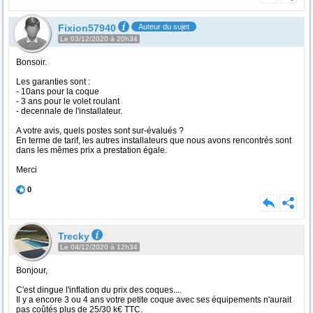
Fixion57940
Auteur du sujet
Le 03/12/2020 à 20h34
Bonsoir.
Les garanties sont :
- 10ans pour la coque
- 3 ans pour le volet roulant
- decennale de l'installateur.
A votre avis, quels postes sont sur-évalués ?
En terme de tarif, les autres installateurs que nous avons rencontrés sont
dans les mêmes prix a prestation égale.
Merci
0
Trecky
Le 04/12/2020 à 12h34
Bonjour,
C'est dingue l'inflation du prix des coques....
Il y a encore 3 ou 4 ans votre petite coque avec ses équipements n'aurait
pas coûtés plus de 25/30 k€ TTC.