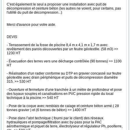
C'est également le seul a proposer une installation avec puit de
décompression et ceinture béton (les autres ne voient, pour certains, pas
l'utilité du puit de décompression...)
Merci d'avance pour votre aide.
DEVIS
- Terrassement de la fosse de piscine 8,4 m x 4,1 m x 1,7 m avec
revêtement des parois découvertes par un feutre géotextile. (58 m3) >>
1230 HT
- Évacuation des terres vers une décharge contrôlée (90 tonnes) >> 1100
HT
- Réalisation d'un radier conforme au DTP en gravier concassé sur feutre
géotextile avec drain périphérique et puits de décompression diamètre
315. >> 530 HT
- Ouverture et fermeture d'une tranchée à un mètre de profondeur et pose
des tuyaux souples et canalisations en PVC pression rigide du local
technique à la piscine.>> 540 HT
- Pose de la coque avec remblais de calage et ceinture béton armé.( 28
tonnes gravier ) et (6 tonnes de béton) >> 1400 HT
- Pose dans l’abri technique ( fourni par le client) des réseaux
hydrauliques et pompage/filtration avec by-pass pour la PAC
aérothermique et piquet de terre, électrolyseur et régulateur Ph, poolterre,