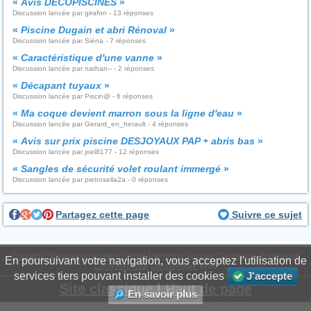
«
Avis DECOPISCINES
»
Discussion lancée par girafon - 13 réponses
«
Piscine Dugain et abri Rénoval
»
Discussion lancée par Siéna - 7 réponses
«
Caractéristique d'une vanne
»
Discussion lancée par nathan-- - 2 réponses
«
Décapant tuyaux
»
Discussion lancée par Piscin@ - 6 réponses
«
Ma coque devient marron sous la ligne d'eau
»
Discussion lancée par Gerard_en_herault - 4 réponses
«
Avis sur prix piscine DESJOYAUX PAP + abris bas
»
Discussion lancée par joel8177 - 12 réponses
«
Sangles de sécurité volet roulant immergé
»
Discussion lancée par pietrosella2a - 0 réponses
Partagez cette page
Suivre ce sujet
Contacts
Signaler un contenu illicite
Mentions légales
Conditions d'utilisation
En poursuivant votre navigation, vous acceptez l'utilisation de
Confidentialité
Déontologie
WS6
services tiers pouvant installer des cookies
J'accepte
Site classique
|
Haut de page
En savoir plus