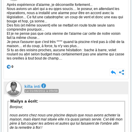
Après expérience d'alarme, je déconseille fortement...
Nous avions un abri qui a eu qqes soucis.... le poseur, en attendant les
réparations, nous a installé une alarme pour être en accord avec la
législation... Ce fut une catastrophe: un coup de vent et donc une eau qui
bouge et hop, ça sonne...
Des fois (et même souvent) elle se mettait en route toute seule sans
comprendre pourquoi...
Et je ne pense pas que cela vienne de l'alarme car celle de notre voisin
fait la même chose...
Je peux t'assurer que c'est très **** quand ta piscine n'est pas à côté de ta
maison.... et du coup, à force, tu n'y vas plus...
Si tu as des voisins proches, aucune hésitation : bache à barre, volet
roulant ou abri selon budget mais certainement pas une alarme qui casse
les oreilles à tout bout de champ....
0
killa inti
Le 01/06/2011 à 05h58
Mailys a écrit:
Bonjour,
nous avons chez nous une piscine depuis que nous avons acheter la
maison, mais étant mal située elle n'a quasi jamais servie. Cet été mon
père à fait couper les arbres et autres qui lui faisaient de l'ombre afin
de la remettre à flot !