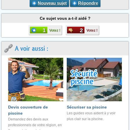
Nouveau sujet
Répondre
Ce sujet vous a-t-il aidé ?
1
2
Votez !
Votez !
A voir aussi :
Devis couverture de
Sécuriser sa piscine
piscine
Les guides vous aident à y voir
plus clair sur la piscine.
Demandez des devis aux
professionnels de votre région, en