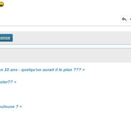
ponse
n 10 ans - quelqu'un aurait il le plan ???
»
ester??
»
oulouse ?
»