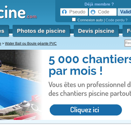
cine
Déjà membre ?
.com
Connexion auto
|
Code perdu ?
es
Photos de piscine
Devis piscine
F
e
Water Ball ou Boule géante PVC