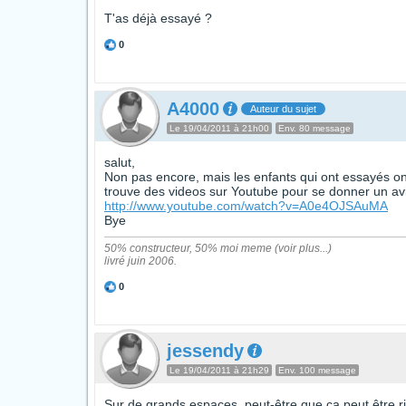
T'as déjà essayé ?
0
A4000
Auteur du sujet
Le 19/04/2011 à 21h00
Env. 80 message
salut,
Non pas encore, mais les enfants qui ont essayés ont
trouve des videos sur Youtube pour se donner un avi
http://www.youtube.com/watch?v=A0e4OJSAuMA
Bye
50% constructeur, 50% moi meme (voir plus...)
livré juin 2006.
0
jessendy
Le 19/04/2011 à 21h29
Env. 100 message
Sur de grands espaces, peut-être que ça peut être r