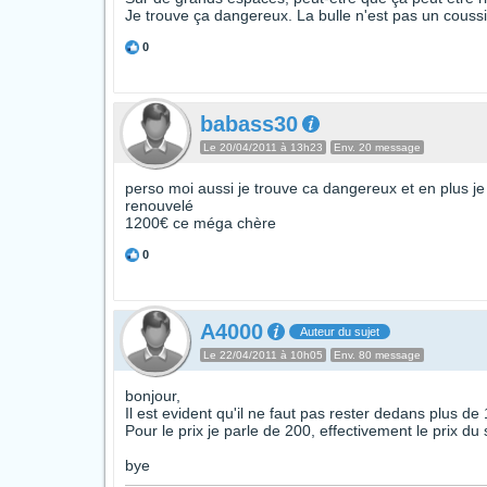
Je trouve ça dangereux. La bulle n'est pas un coussi
0
babass30
Le 20/04/2011 à 13h23
Env. 20 message
perso moi aussi je trouve ca dangereux et en plus 
renouvelé
1200€ ce méga chère
0
A4000
Auteur du sujet
Le 22/04/2011 à 10h05
Env. 80 message
bonjour,
Il est evident qu'il ne faut pas rester dedans plus de
Pour le prix je parle de 200, effectivement le prix du
bye