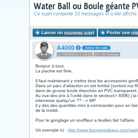
Water Ball ou Boule géante 
Ce sujet comporte 10 messages et a été affiché 
Lancer un
nouveau sujet
Poster une
ré
A4000
Auteur du sujet
Le 19/04/2011 à 14h42
Env. 80 message
Bonjour à tous,
La piscine est finie,
Il faut maintenant y mettre tous les accessoires gonf
Dans un parc d'attaction on est tombé (surtout ma fi
dans de grosse boule étanches en PVC transparent. Je
Au vue des prix à l'unité dans le secteur(> 400€) j'ai
interresse quelqu'un ?? --> MP
il y des des quantités mini à commander pour en faire
de la moitié.
Pour le gonglage un souffleur a feuilles fait l'affaire.
Un exemple ici :
http://www.lazonecadeaux.com/gadget