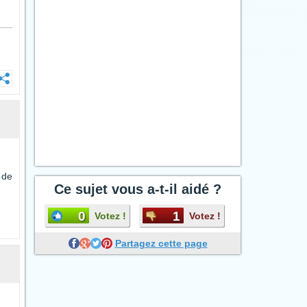
 de
Ce sujet vous a-t-il aidé ?
0
1
Votez !
Votez !
Partagez cette page