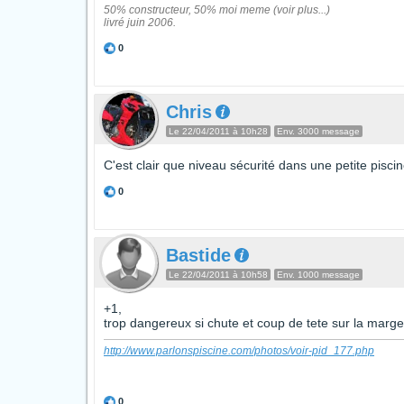
50% constructeur, 50% moi meme (voir plus...)
livré juin 2006.
0
Chris
Le 22/04/2011 à 10h28
Env. 3000 message
C'est clair que niveau sécurité dans une petite piscine
0
Bastide
Le 22/04/2011 à 10h58
Env. 1000 message
+1,
trop dangereux si chute et coup de tete sur la margel
http://www.parlonspiscine.com/photos/voir-pid_177.php
0