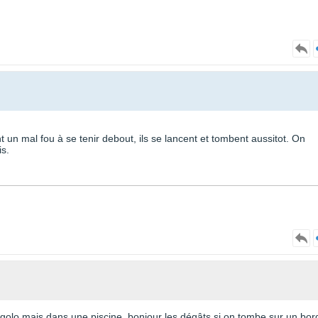
 un mal fou à se tenir debout, ils se lancent et tombent aussitot. On
s.
igolo mais dans une piscine, bonjour les dégâts si on tombe sur un bor