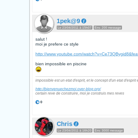
1pek@9
Le 23/04/2011 à 15h07
Env. 200 message
salut !
moi je prefere ce style
http://www.youtube.com/watch?v=Ce73QBygid8&feat
bien impossible en piscine
impossible est un etat d'esprit, et le concept d'un etat d'esprit
http://bienvenuechezmoi.over-blog.org/
certain reve de construire, moi je construis mes reves
0
Chris
Le 23/04/2011 à 16h20
Env. 3000 message