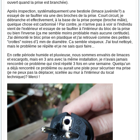
ouvert quand la prise est branchée).
Après inspection, systématiquement une bestiole (limace juvénile?) a
essayé de se faufiler via une des broches de la prise. Court circuit, je
débranche et effectivement, à la base de la prise pompe (broche mâle),
quelque chose est carbonisé ! Par contre, je n'arrive pas à voir si l'individu
vient de l'extérieur et essaye de se faufiler à l'intérieur du bloc de la prise
ou bien l'inverse (ça me semble moins problable mais aucune certitude).
J'ai démonté le bloc prise en plastique et j'ai retrouvé comme des petites
"crottes" noires d'1 mm de diamètre. Ca semble visqueux. J'ai tout nettoyé,
mais le problème se répète et je ne sais quoi faire...
En cette période humide et pluvieuse, nous sommes envahis de limaces
et escargots, mais en 3 ans avec la même installation, je n'avais jamais
rencontré ce problème qui s'est répété 3 fois en une semaine. Quelqu’un
a déjà rencontré ce problème ou aurait une piste pour sécuriser ma prise
(je ne peux pas la déplacer, scellée au mur à l'intérieur du local
technique)? Merci !