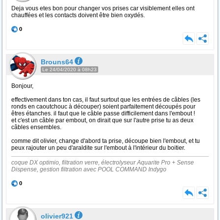
Deja vous etes bon pour changer vos prises car visiblement elles ont
chauffées et les contacts doivent être bien oxydés.
0
Brouns64
Le 24/04/2020 à 08h23
Bonjour,
effectivement dans ton cas, il faut surtout que les entrées de câbles (les
ronds en caoutchouc à découper) soient parfaitement découpés pour
êtres étanches. il faut que le câble passe difficilement dans l'embout !
et c'est un câble par embout, on dirait que sur l'autre prise tu as deux
câbles ensembles.
comme dit olivier, change d'abord ta prise, découpe bien l'embout, et tu
peux rajouter un peu d'araldite sur l'embout à l'intérieur du boitier.
coque DX optimio, filtration verre, électrolyseur Aquarite Pro + Sense
Dispense, gestion filtration avec POOL COMMAND Indygo
0
olivier921