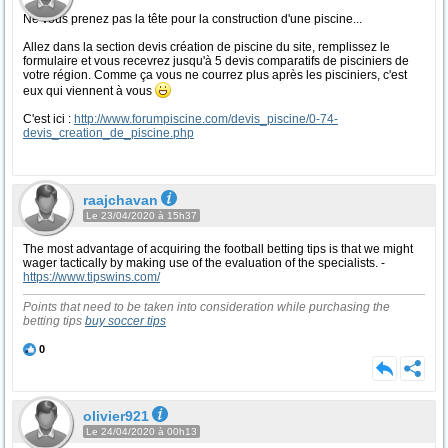
Ne vous prenez pas la tête pour la construction d'une piscine...
Allez dans la section devis création de piscine du site, remplissez le
formulaire et vous recevrez jusqu'à 5 devis comparatifs de pisciniers de
votre région. Comme ça vous ne courrez plus après les pisciniers, c'est
eux qui viennent à vous
C'est ici :
http://www.forumpiscine.com/devis_piscine/0-74-
devis_creation_de_piscine.php
raajchavan
Le 23/04/2020 à 15h37
The most advantage of acquiring the football betting tips is that we might
wager tactically by making use of the evaluation of the specialists. -
https://www.tipswins.com/
Points that need to be taken into consideration while purchasing the
betting tips
buy soccer tips
0
olivier921
Le 24/04/2020 à 00h13