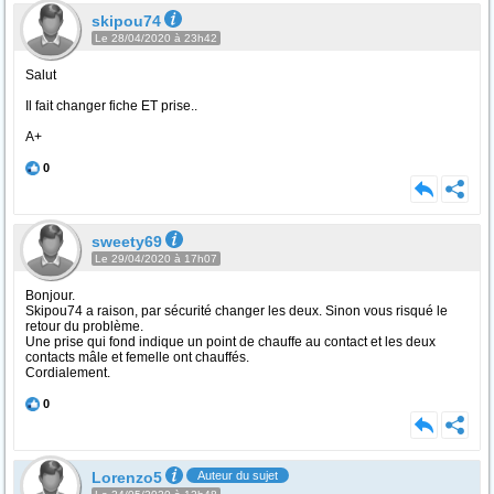
skipou74
Le 28/04/2020 à 23h42
Salut
Il fait changer fiche ET prise..
A+
0
sweety69
Le 29/04/2020 à 17h07
Bonjour.
Skipou74 a raison, par sécurité changer les deux. Sinon vous risqué le
retour du problème.
Une prise qui fond indique un point de chauffe au contact et les deux
contacts mâle et femelle ont chauffés.
Cordialement.
0
Lorenzo5
Auteur du sujet