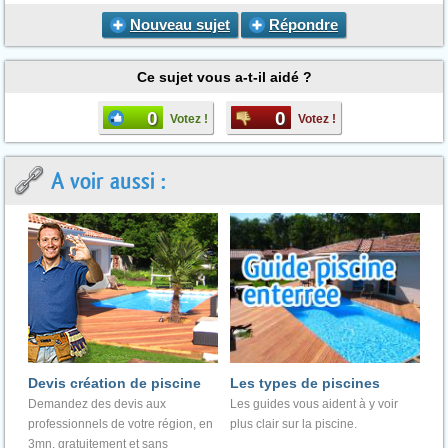
Nouveau sujet
Répondre
Ce sujet vous a-t-il aidé ?
0
0
Votez !
Votez !
A voir aussi :
Devis création de piscine
Les types de piscines
Demandez des devis aux
Les guides vous aident à y voir
professionnels de votre région, en
plus clair sur la piscine.
3mn, gratuitement et sans