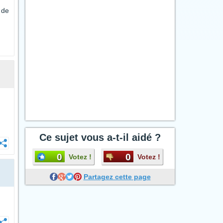
 de
Ce sujet vous a-t-il aidé ?
0
0
Votez !
Votez !
Partagez cette page