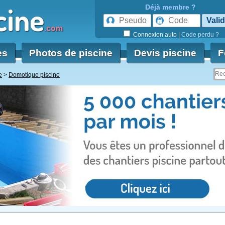
cine
Déjà membre ?
.com
Connexion auto
|
Code perdu ?
es
Photos de piscine
Devis piscine
F
e
Domotique piscine