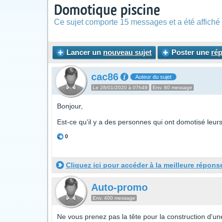
Domotique piscine
Ce sujet comporte 15 messages et a été affiché 
Lancer un
nouveau sujet
Poster une
ré
cac86
Auteur du sujet
Le 28/01/2020 à 07h49
Env. 80 message
Bonjour,
Est-ce qu'il y a des personnes qui ont domotisé leurs 
0
Cliquez ici pour accéder à la meilleure répons
Auto-promo
Env. 400 message
Ne vous prenez pas la tête pour la construction d'une