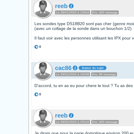
reeb
Le 29/01/2020 à 13h04
Env. 400 message
Les sondes type DS18B20 sont pas cher (genre moins
(avec un collage de la sonde dans un bouchon 1/2). 
Il faut voir avec les personnes utilisant les IPX pour
0
cac86
Auteur du sujet
Le 29/01/2020 à 13h36
Env. 80 message
D'accord, tu en as eu pour chere le tout ? Tu as des
0
reeb
Le 29/01/2020 à 15h10
Env. 400 message
Je dirais que pour la parie domotique environ 200 euro