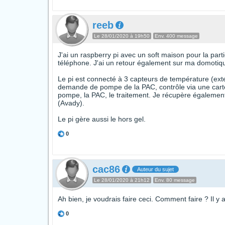
reeb
Le 28/01/2020 à 19h50
Env. 400 message
J'ai un raspberry pi avec un soft maison pour la part
téléphone. J'ai un retour également sur ma domotiq
Le pi est connecté à 3 capteurs de température (exter
demande de pompe de la PAC, contrôle via une carte
pompe, la PAC, le traitement. Je récupère également l
(Avady).
Le pi gère aussi le hors gel.
0
cac86
Auteur du sujet
Le 28/01/2020 à 21h12
Env. 80 message
Ah bien, je voudrais faire ceci. Comment faire ? Il y 
0