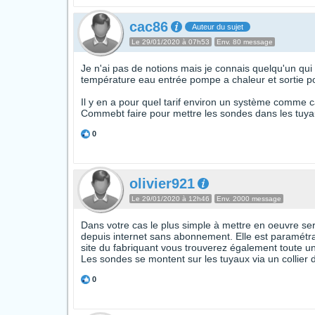
cac86
Auteur du sujet
Le 29/01/2020 à 07h53
Env. 80 message
Je n'ai pas de notions mais je connais quelqu'un qui 
température eau entrée pompe a chaleur et sortie po
Il y en a pour quel tarif environ un système comme ca
Commebt faire pour mettre les sondes dans les tuya
0
olivier921
Le 29/01/2020 à 12h46
Env. 2000 message
Dans votre cas le plus simple à mettre en oeuvre ser
depuis internet sans abonnement. Elle est paramétrab
site du fabriquant vous trouverez également toute 
Les sondes se montent sur les tuyaux via un collier 
0