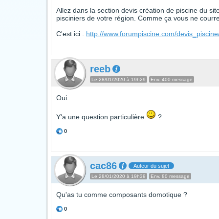
Allez dans la section devis création de piscine du si
pisciniers de votre région. Comme ça vous ne courrez
C'est ici :
http://www.forumpiscine.com/devis_piscine
reeb
Le 28/01/2020 à 19h29
Env. 400 message
Oui.
Y'a une question particulière
?
0
cac86
Auteur du sujet
Le 28/01/2020 à 19h39
Env. 80 message
Qu'as tu comme composants domotique ?
0