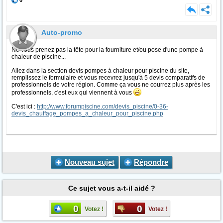
0
Auto-promo
Ne vous prenez pas la tête pour la fourniture et/ou pose d'une pompe à
chaleur de piscine...
Allez dans la section devis pompes à chaleur pour piscine du site,
remplissez le formulaire et vous recevrez jusqu'à 5 devis comparatifs de
professionnels de votre région. Comme ça vous ne courrez plus après les
professionnels, c'est eux qui viennent à vous
C'est ici :
http://www.forumpiscine.com/devis_piscine/0-36-
devis_chauffage_pompes_a_chaleur_pour_piscine.php
Nouveau sujet
Répondre
Ce sujet vous a-t-il aidé ?
0
0
Votez !
Votez !