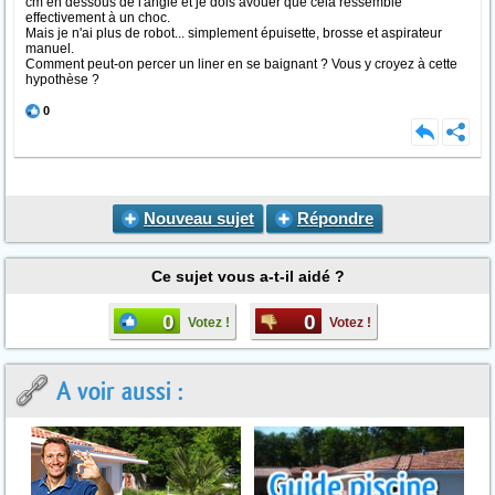
cm en dessous de l'angle et je dois avouer que cela ressemble
effectivement à un choc.
Mais je n'ai plus de robot... simplement épuisette, brosse et aspirateur
manuel.
Comment peut-on percer un liner en se baignant ? Vous y croyez à cette
hypothèse ?
0
Nouveau sujet
Répondre
Ce sujet vous a-t-il aidé ?
0
0
Votez !
Votez !
A voir aussi :