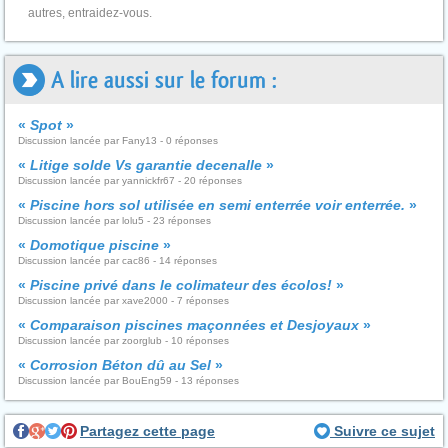
autres, entraidez-vous.
A lire aussi sur le forum :
«
Spot
»
Discussion lancée par Fany13 - 0 réponses
«
Litige solde Vs garantie decenalle
»
Discussion lancée par yannickfr67 - 20 réponses
«
Piscine hors sol utilisée en semi enterrée voir enterrée.
»
Discussion lancée par lolu5 - 23 réponses
«
Domotique piscine
»
Discussion lancée par cac86 - 14 réponses
«
Piscine privé dans le colimateur des écolos!
»
Discussion lancée par xave2000 - 7 réponses
«
Comparaison piscines maçonnées et Desjoyaux
»
Discussion lancée par zoorglub - 10 réponses
«
Corrosion Béton dû au Sel
»
Discussion lancée par BouEng59 - 13 réponses
Partagez cette page
Suivre ce sujet