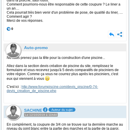
dans la pisicne, sauf robot.
Comment pourrions-nous être responsable de cette coupure ? Le liner a
un an....
Cela pourrait très bien venir d'un problème de pose, de qualité du liner, ....
Comment agir ?
Merci de vos réponses.
0
Auto-promo
Ne vous prenez pas la tête pour la construction d'une piscine...
Allez dans la section devis création de piscine du site, remplissez le
formulaire et vous recevrez jusqu'à 5 devis comparatifs de pisciniers de
votre région. Comme ça vous ne courrez plus après les pisciniers, c'est
eux qui viennent à vous
C'est ici :
http://www.forumpiscine.com/devis_piscine/0-74-
devis_creation_de_piscine.php
SACHINE
Auteur du sujet
Le 12/10/2019 à 11h44
En complément, la coupure de 3/4 cm se trouve sur la dernière marche au
niveau du joint blanc entre la partie des marches et la partie de la paroi.