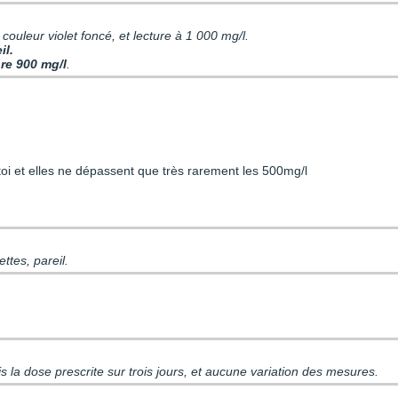
couleur violet foncé, et lecture à 1 000 mg/l.
il.
nre 900 mg/l
.
toi et elles ne dépassent que très rarement les 500mg/l
ettes, pareil.
is la dose prescrite sur trois jours, et aucune variation des mesures.