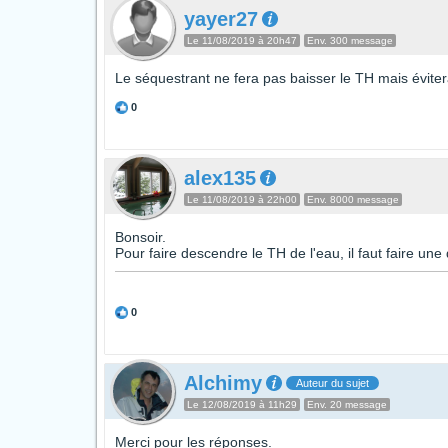
yayer27
Le 11/08/2019 à 20h47
Env. 300 message
Le séquestrant ne fera pas baisser le TH mais éviter
0
alex135
Le 11/08/2019 à 22h00
Env. 8000 message
Bonsoir.
Pour faire descendre le TH de l'eau, il faut faire
0
Alchimy
Auteur du sujet
Le 12/08/2019 à 11h29
Env. 20 message
Merci pour les réponses.