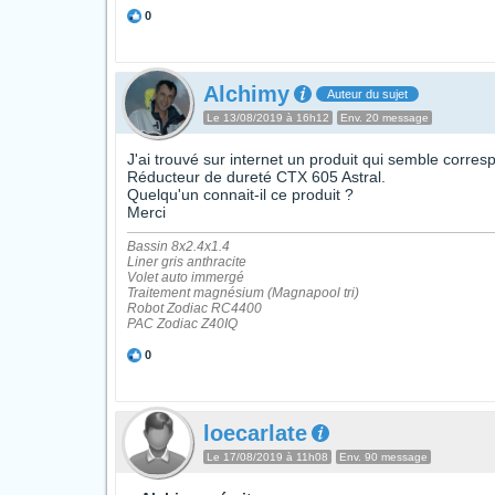
0
Alchimy
Auteur du sujet
Le 13/08/2019 à 16h12
Env. 20 message
J'ai trouvé sur internet un produit qui semble corres
Réducteur de dureté CTX 605 Astral.
Quelqu'un connait-il ce produit ?
Merci
Bassin 8x2.4x1.4
Liner gris anthracite
Volet auto immergé
Traitement magnésium (Magnapool tri)
Robot Zodiac RC4400
PAC Zodiac Z40IQ
0
loecarlate
Le 17/08/2019 à 11h08
Env. 90 message