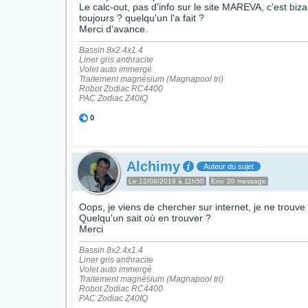
Le calc-out, pas d'info sur le site MAREVA, c'est bizarr
toujours ? quelqu'un l'a fait ?
Merci d'avance.
Bassin 8x2.4x1.4
Liner gris anthracite
Volet auto immergé
Traitement magnésium (Magnapool tri)
Robot Zodiac RC4400
PAC Zodiac Z40IQ
0
Alchimy
Auteur du sujet
Le 12/08/2019 à 11h50
Env. 20 message
Oops, je viens de chercher sur internet, je ne trouve 
Quelqu'un sait où en trouver ?
Merci
Bassin 8x2.4x1.4
Liner gris anthracite
Volet auto immergé
Traitement magnésium (Magnapool tri)
Robot Zodiac RC4400
PAC Zodiac Z40IQ