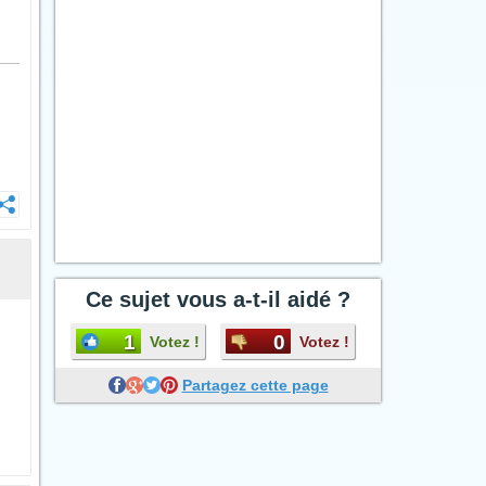
Ce sujet vous a-t-il aidé ?
1
0
Votez !
Votez !
Partagez cette page