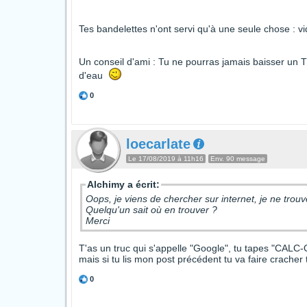
Tes bandelettes n'ont servi qu'à une seule chose : 
Un conseil d'ami : Tu ne pourras jamais baisser un T
d'eau
0
loecarlate
Le 17/08/2019 à 11h16
Env. 90 message
Alchimy a écrit:
Oops, je viens de chercher sur internet, je ne trouv
Quelqu'un sait où en trouver ?
Merci
T'as un truc qui s'appelle "Google", tu tapes "CALC
mais si tu lis mon post précédent tu va faire cracher 
0