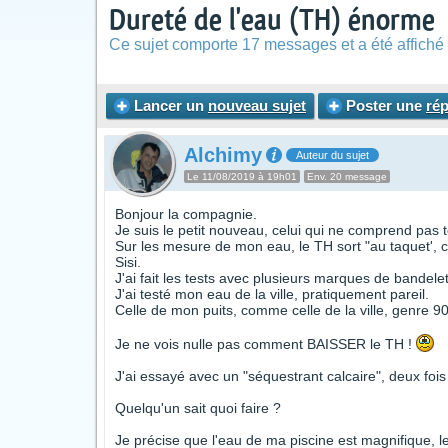
Dureté de l'eau (TH) énorme
Ce sujet comporte 17 messages et a été affiché 
Lancer un
nouveau sujet
Poster une
ré
Alchimy
Auteur du sujet
Le 11/08/2019 à 19h01
Env. 20 message
Bonjour la compagnie.
Je suis le petit nouveau, celui qui ne comprend pas
Sur les mesure de mon eau, le TH sort "au taquet', co
Sisi.
J'ai fait les tests avec plusieurs marques de bandelet
J'ai testé mon eau de la ville, pratiquement pareil.
Celle de mon puits, comme celle de la ville, genre 9
Je ne vois nulle pas comment BAISSER le TH !
J'ai essayé avec un "séquestrant calcaire", deux fois
Quelqu'un sait quoi faire ?
Je précise que l'eau de ma piscine est magnifique, le