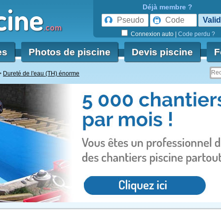
cine
Déjà membre ?
.com
Connexion auto
|
Code perdu ?
es
Photos de piscine
Devis piscine
F
Dureté de l'eau (TH) énorme